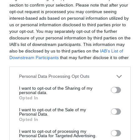
Αλεξάνδρου 134-136, Αθήνα
section to confirm your selection. Please note that after your
opt-out request is processed you may continue seeing
interest-based ads based on personal information utilized by
Ταινιοθήκη της Ελλάδος
us or personal information disclosed to third parties prior to
your opt-out. You may separately opt-out of the further
Eισιτήρια:
disclosure of your personal information by third parties on the
IAB’s list of downstream participants. This information may
Ταμείo: 6€ | Για τους κατόχους της κάρτας Club IFG: 5€
also be disclosed by us to third parties on the
IAB’s List of
Πληροφορίες / Κρατήσεις:
Downstream Participants
that may further disclose it to other
third parties.
tainiothiki.gr
Personal Data Processing Opt Outs
Ακολουθήστε το Culturenow.gr στο
Google News
και
I want to opt-out of the Sharing of my
personal data.
μάθετε πρώτοι όλες τις ειδήσεις
Opted In
Δείτε όλα τα
τελευταία νέα
για την Τέχνη και τον
I want to opt-out of the Sale of my
Personal Data.
Πολιτισμό στο
Culturenow.gr
Opted In
Νέοι Διαγωνισμοί
❯
I want to opt-out of processing my
Personal Data for Targeted Advertising.