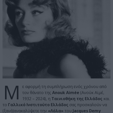
Μ
ε αφορμή τη συμπλήρωση ενός χρόνου από
τον θάνατο της
Anouk Aimée
(Ανούκ Αϊμέ,
1932 – 2024), η
Ταινιοθήκη της Ελλάδος
και
το
Γαλλικό Ινστιτούτο Ελλάδος
σας προσκαλούν να
(ξανά)ανακαλύψετε την
«Λόλα»
του
Jacques Demy