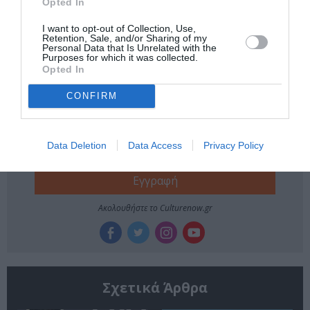
Opted In
Tags
I want to opt-out of Collection, Use,
Retention, Sale, and/or Sharing of my
ΘΕΡΙΝΑ ΣΙΝΕΜΑ
ΞΕΝΕΣ ΤΑΙΝΙΕΣ
ΣΙΝΕΦΙΛ
Personal Data that Is Unrelated with the
Purposes for which it was collected.
Opted In
Newsletter
CONFIRM
Κάθε βδομάδα στο e-mail σας τα τελευταία νέα για
την Τέχνη και τον Πολιτισμό!
Data Deletion
Data Access
Privacy Policy
Ακολουθήστε το Culturenow.gr
Σχετικά Άρθρα