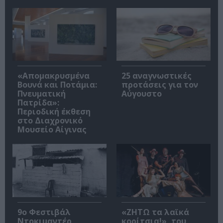
«Απομακρυσμένα
25 αναγνωστικές
Βουνά και Ποτάμια:
προτάσεις για τον
Πνευματική
Αύγουστο
Πατρίδα»:
Περιοδική έκθεση
στο Διαχρονικό
Μουσείο Αίγινας
9ο Φεστιβάλ
«ΖΗΤΩ τα λαϊκά
Ντοκιμαντέρ
κορίτσια!», του