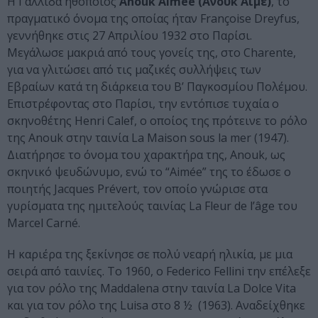
Η Γαλλίδα ηθοποιός
Anouk Aimée (Ανούκ Αϊμέ)
, το
πραγματικό όνομα της οποίας ήταν Françoise Dreyfus,
γεννήθηκε στις 27 Απριλίου 1932 στο Παρίσι.
Μεγάλωσε μακριά από τους γονείς της, στο Charente,
για να γλιτώσει από τις μαζικές συλλήψεις των
Εβραίων κατά τη διάρκεια του Β’ Παγκοσμίου Πολέμου.
Επιστρέφοντας στο Παρίσι, την εντόπισε τυχαία ο
σκηνοθέτης Henri Calef, ο οποίος της πρότεινε το ρόλο
της Anouk στην ταινία La Maison sous la mer (1947).
Διατήρησε το όνομα του χαρακτήρα της, Anouk, ως
σκηνικό ψευδώνυμο, ενώ το “Aimée” της το έδωσε ο
ποιητής Jacques Prévert, τον οποίο γνώρισε στα
γυρίσματα της ημιτελούς ταινίας La Fleur de l’âge του
Marcel Carné.
Η καριέρα της ξεκίνησε σε πολύ νεαρή ηλικία, με μια
σειρά από ταινίες. Το 1960, ο Federico Fellini την επέλεξε
για τον ρόλο της Maddalena στην ταινία La Dolce Vita
και για τον ρόλο της Luisa στο 8 ½ (1963). Αναδείχθηκε