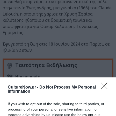
σε διεθνή σταρ χάρη στον πρωταγωνιστικό της ρόλο
στην ταινία Ένας άνδρας, μια γυναίκα (1966) του Claude
Lelouch, η οποία της χάρισε τη Χρυσή Σφαίρα
καλύτερης ηθοποιού σε δραματική ταινία και
υποψηφιότητα για Όσκαρ Καλύτερης Γυναικείας
Ερμηνείας.
Έφυγε από τη ζωή στις 18 Ιουνίου 2024 στο Παρίσι, σε
ηλικία 92 ετών.
Ταυτότητα Εκδήλωσης
Ημερομηνία:
19/06/2025
CultureNow.gr -
Do Not Process My Personal
Information
Πέμπτη, στις 20:30
If you wish to opt-out of the sale, sharing to third parties, or
Τοποθεσία:
processing of your personal or sensitive information for
Ταινιοθήκη της Ελλάδος, Ιερά Οδός 48 & Μεγάλου
targeted advertising by us, please use the below opt-out