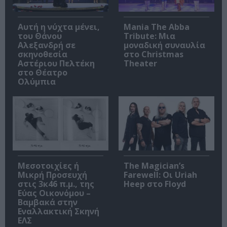
Αυτή η νύχτα μένει,
Mania The Abba
του Θάνου
Tribute: Μια
Αλεξανδρή σε
μοναδική συναυλία
σκηνοθεσία
στο Christmas
Αστέριου Πελτέκη
Theater
στο Θέατρο
Ολύμπια
Μεσοτοιχίες ή
The Magician’s
Μικρή Προσευχή
Farewell: Οι Uriah
στις 3κ46 π.μ., της
Heep στο Floyd
Εύας Οικονόμου –
Βαμβακά στην
Εναλλακτική Σκηνή
ΕΛΣ