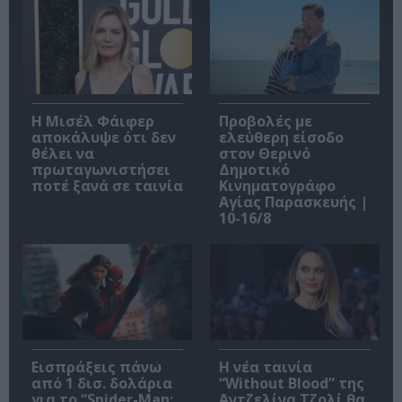
Η Μισέλ Φάιφερ
Προβολές με
αποκάλυψε ότι δεν
ελεύθερη είσοδο
θέλει να
στον Θερινό
πρωταγωνιστήσει
Δημοτικό
ποτέ ξανά σε ταινία
Κινηματογράφο
Αγίας Παρασκευής |
10-16/8
Εισπράξεις πάνω
Η νέα ταινία
από 1 δισ. δολάρια
“Without Blood” της
για το “Spider-Man:
Αντζελίνα Τζολί θα