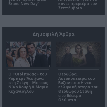
Brand New Day”
κάνει πρεμιέρα τον
Σεπτέμβριο
Δημοφιλή Άρθρα
O «Οιδίποδας» του
Θεοδώρα,
Ρόμπερτ Άικ ξανά
Αυτοκράτειρα του
στη Στέγη – Με τους
Βυζαντίου: Η νέα
Νίκο Κουρή & Μαρία
ελληνική όπερα του
Κεχαγιόγλου
Θεόδωρου Στάθη
στο θέατρο
Ολύμπια