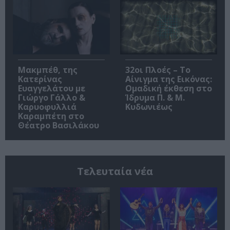
Μακμπέθ, της
32οι Πλοές – Το
Κατερίνας
Αίνιγμα της Εικόνας:
Ευαγγελάτου με
Ομαδική έκθεση στο
Γιώργο Γάλλο &
Ίδρυμα Π. & Μ.
Καρυοφυλλιά
Κυδωνιέως
Καραμπέτη στο
Θέατρο Βασιλάκου
Τελευταία νέα