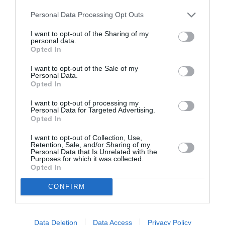
στο θέατρο
Ολύμπια
Personal Data Processing Opt Outs
I want to opt-out of the Sharing of my
personal data.
Opted In
I want to opt-out of the Sale of my
Personal Data.
Opted In
Μακμπέθ, της
32οι Πλοές – Το
I want to opt-out of processing my
Κατερίνας
Αίνιγμα της Εικόνας:
Personal Data for Targeted Advertising.
Ευαγγελάτου με
Ομαδική έκθεση στο
Opted In
Γιώργο Γάλλο &
Ίδρυμα Π. & Μ.
Καρυοφυλλιά
Κυδωνιέως
I want to opt-out of Collection, Use,
Καραμπέτη στο
Retention, Sale, and/or Sharing of my
Θέατρο Βασιλάκου
Personal Data that Is Unrelated with the
Purposes for which it was collected.
Opted In
CONFIRM
Τελευταία νέα
Data Deletion
Data Access
Privacy Policy