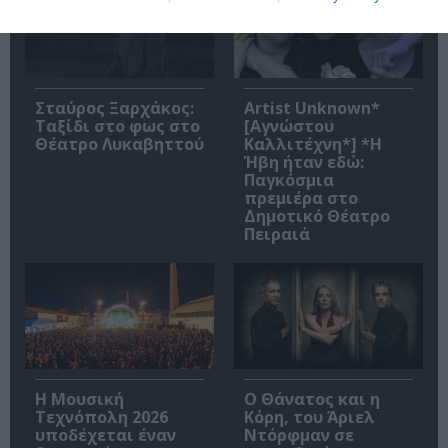
Σταύρος Ξαρχάκος:
Artist Unknown*
Ταξίδι στο φως στο
[Αγνώστου
Θέατρο Λυκαβηττού
Καλλιτέχνη*] *Η
Ήβη ήταν εδώ:
Παγκόσμια
πρεμιέρα στο
Δημοτικό Θέατρο
Πειραιά
Η Μουσική
Ο Θάνατος και η
Τεχνόπολη 2026
Κόρη, του Άριελ
υποδέχεται έναν
Ντόρφμαν σε