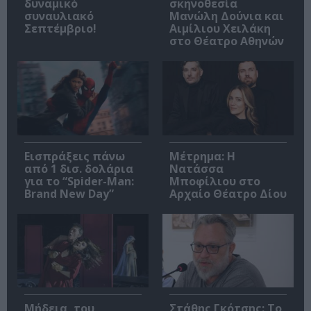
δυναμικό
σκηνοθεσία
συναυλιακό
Μανώλη Δούνια και
Σεπτέμβριο!
Αιμίλιου Χειλάκη
στο Θέατρο Αθηνών
Εισπράξεις πάνω
Μέτρημα: Η
από 1 δισ. δολάρια
Νατάσσα
για το “Spider-Man:
Μποφίλιου στο
Brand New Day”
Αρχαίο Θέατρο Δίου
Μήδεια, του
Στάθης Γκότσης: Το