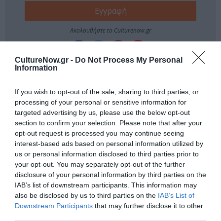
Ακολουθήστε το Culturenow.gr
CultureNow.gr -
Do Not Process My Personal
Information
If you wish to opt-out of the sale, sharing to third parties, or
Δημοφιλή Άρθρα
processing of your personal or sensitive information for
targeted advertising by us, please use the below opt-out
section to confirm your selection. Please note that after your
opt-out request is processed you may continue seeing
interest-based ads based on personal information utilized by
us or personal information disclosed to third parties prior to
your opt-out. You may separately opt-out of the further
disclosure of your personal information by third parties on the
O «Οιδίποδας» του
Θεοδώρα,
IAB’s list of downstream participants. This information may
Ρόμπερτ Άικ ξανά
Αυτοκράτειρα του
also be disclosed by us to third parties on the
IAB’s List of
στη Στέγη – Με τους
Βυζαντίου: Η νέα
Νίκο Κουρή & Μαρία
ελληνική όπερα του
Downstream Participants
that may further disclose it to other
Κεχαγιόγλου
Θεόδωρου Στάθη
third parties.