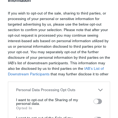
Information
Νέοι Διαγωνισμοί
❯
If you wish to opt-out of the sale, sharing to third parties, or
Tags
processing of your personal or sensitive information for
targeted advertising by us, please use the below opt-out
JAZZ - BLUES - ETHNIC
ΑΔΑΜ ΤΣΑΡΟΥΧΗΣ
section to confirm your selection. Please note that after your
ΕΝΤΕΧΝΟ - ΛΑΪΚΟ - ΠΑΡΑΔΟΣΙΑΚΗ
ΜΙΡΕΛΑ ΠΑΧΟΥ
opt-out request is processed you may continue seeing
interest-based ads based on personal information utilized by
ΣΥΝΑΥΛΙΕΣ 2023
us or personal information disclosed to third parties prior to
your opt-out. You may separately opt-out of the further
disclosure of your personal information by third parties on the
Newsletter
IAB’s list of downstream participants. This information may
Κάθε βδομάδα στο e-mail σας τα τελευταία νέα για
also be disclosed by us to third parties on the
IAB’s List of
την Τέχνη και τον Πολιτισμό!
Downstream Participants
that may further disclose it to other
third parties.
Personal Data Processing Opt Outs
I want to opt-out of the Sharing of my
personal data.
Ακολουθήστε το Culturenow.gr
Opted In
I want to opt-out of the Sale of my