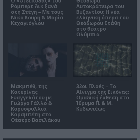
O «Οιδίποδας» του
Θεοδώρα,
Ρόμπερτ Άικ ξανά
Αυτοκράτειρα του
στη Στέγη – Με τους
Βυζαντίου: Η νέα
Νίκο Κουρή & Μαρία
ελληνική όπερα του
Κεχαγιόγλου
Θεόδωρου Στάθη
στο θέατρο
Ολύμπια
Μακμπέθ, της
32οι Πλοές – Το
Κατερίνας
Αίνιγμα της Εικόνας:
Ευαγγελάτου με
Ομαδική έκθεση στο
Γιώργο Γάλλο &
Ίδρυμα Π. & Μ.
Καρυοφυλλιά
Κυδωνιέως
Καραμπέτη στο
Θέατρο Βασιλάκου