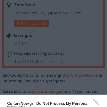
Τοποθεσία:
Half Note Jazz Club, Τριβωνιανού 17, Μετς
Half Note Jazz Club
Eισιτήρια:
από 10€
Πληροφορίες / Κρατήσεις:
Τηλ.: 210 9213310 |
halfnote
.
gr
Ακολουθήστε το Culturenow.gr στο
Google News
και
μάθετε πρώτοι όλες τις ειδήσεις
Δείτε όλα τα
τελευταία νέα
για την Τέχνη και τον
Πολιτισμό στο
Culturenow.gr
CultureNow.gr -
Do Not Process My Personal