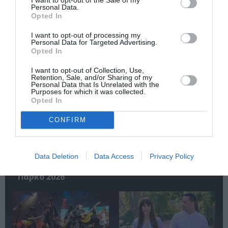
Personal Data.
Opted In
Σχετικά Άρθρα
I want to opt-out of processing my
Personal Data for Targeted Advertising.
Opted In
I want to opt-out of Collection, Use,
Retention, Sale, and/or Sharing of my
Personal Data that Is Unrelated with the
Purposes for which it was collected.
Opted In
CONFIRM
Στα τραγούδια μας
Star Ovation:
χωράνε όλα όσα
Starovas Band +
αγαπάμε: Η
Γιάννης Γιοκαρίνης
Φωτεινή
στο Δημοτικό
Data Deletion
Data Access
Privacy Policy
Βελεσιώτου στο
Θέατρο
Φεστιβάλ στο
Κορυδαλλού
Πάρκο 2026