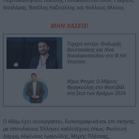
Πορτοκάλογλου, Βασίλης Παπακωνσταντίνου, Γιώργος
Νταλάρας, Βασίλης Καζούλλης και πολλούς άλλους.
ΜΗΝ ΧΑΣΕΙΣ!
Τυχερό αστέρι: Θοδωρής
Βουτσικάκης και Λίνα
Νικολακοπούλου στο Φ hill
Sessions
Χέρια Φτερά: Ο Μάριος
Φραγκούλης στο Φεστιβάλ
στη Σκιά των Βράχων 2026
Ο Αδάμ έχει συνεργαστεί, δισκογραφικά και επί σκηνής,
με σπουδαίους Έλληνες καλλιτέχνες όπως: Φωτεινή
Δάρρα, Αλκίνοος Ιωαννίδης, Μίμης Πλέσσας,