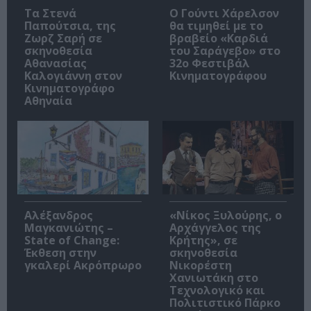
Τα Στενά
Ο Γούντι Χάρελσον
Παπούτσια, της
θα τιμηθεί με το
Ζωρζ Σαρή σε
βραβείο «Καρδιά
σκηνοθεσία
του Σαράγεβο» στο
Αθανασίας
32ο Φεστιβάλ
Καλογιάννη στον
Κινηματογράφου
Κινηματογράφο
Αθηναία
Αλέξανδρος
«Νίκος Ξυλούρης, ο
Μαγκανιώτης –
Αρχάγγελος της
State of Change:
Κρήτης», σε
Έκθεση στην
σκηνοθεσία
γκαλερί Ακρόπρωρο
Νικορέστη
Χανιωτάκη στο
Τεχνολογικό και
Πολιτιστικό Πάρκο