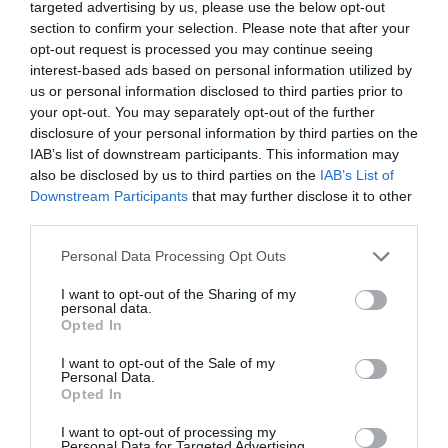
targeted advertising by us, please use the below opt-out
section to confirm your selection. Please note that after your
opt-out request is processed you may continue seeing
interest-based ads based on personal information utilized by
us or personal information disclosed to third parties prior to
your opt-out. You may separately opt-out of the further
Ο Γούντι Χάρελσον
Ο παραχαράκτης:
disclosure of your personal information by third parties on the
θα τιμηθεί με το
Μια ταινία δράσης
IAB’s list of downstream participants. This information may
βραβείο «Καρδιά
βασισμένη σε
also be disclosed by us to third parties on the
IAB’s List of
του Σαράγεβο» στο
αληθινή ιστορία
32ο Φεστιβάλ
Downstream Participants
that may further disclose it to other
Κινηματογράφου
third parties.
Personal Data Processing Opt Outs
I want to opt-out of the Sharing of my
personal data.
Opted In
I want to opt-out of the Sale of my
CineFIX #ΗΕΑΤ στην
Αγωγή εταιρείας
Personal Data.
Opted In
ταράτσα του ΕΜΣΤ:
κατά του Netflix για
Οι πιο
χαμένο αντίγραφο
εντυπωσιακές
ακυκλοφόρητης
I want to opt-out of processing my
Personal Data for Targeted Advertising.