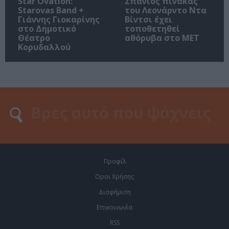
Star Ovation:
Σπάνιος πίνακας
Starovas Band +
του Λεονάρντο Ντα
Γιάννης Γιοκαρίνης
Βίντσι έχει
στο Δημοτικό
τοποθετηθεί
Θέατρο
αθόρυβα στο MET
Κορυδαλλού
Προφίλ
Οροι Χρήσης
Διαφήμιση
Επικοινωνία
RSS