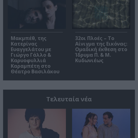
Μακμπέθ, της
32οι Πλοές – Το
Κατερίνας
Αίνιγμα της Εικόνας:
Ευαγγελάτου με
Ομαδική έκθεση στο
Γιώργο Γάλλο &
Ίδρυμα Π. & Μ.
Καρυοφυλλιά
Κυδωνιέως
Καραμπέτη στο
Θέατρο Βασιλάκου
Τελευταία νέα