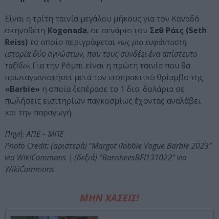
Είναι η τρίτη ταινία μεγάλου μήκους για τον Καναδό
σκηνοθέτη
Kogonada
, σε σενάριο του
Σεθ Ράις (Seth
Reiss)
το οποίο περιγράφεται
«ως μια ευφάνταστη
ιστορία δύο αγνώστων, που τους συνδέει ένα απίστευτο
ταξίδι»
. Για την Ρόμπι είναι η πρώτη ταινία που θα
πρωταγωνιστήσει μετά τον εισπρακτικό θρίαμβο της
«Barbie»
η οποία ξεπέρασε το 1 δισ. δολάρια σε
πωλήσεις εισιτηρίων παγκοσμίως έχοντας αναλάβει
και την παραγωγή.
Πηγή: ΑΠΕ – ΜΠΕ
Photo Credit: (αριστερά) “Margot Robbie Vogue Barbie 2023”
via WikiCommons | (δεξιά) “BansheesBFI131022” via
WikiCommons
ΜΗΝ ΧΑΣΕΙΣ!