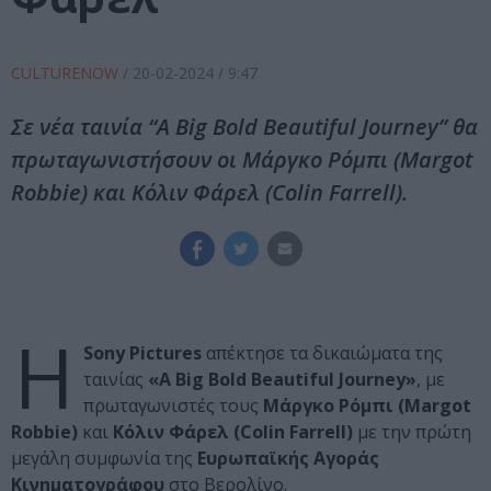
CULTURENOW
/
20-02-2024
/ 9:47
Σε νέα ταινία “A Big Bold Beautiful Journey” θα
πρωταγωνιστήσουν οι Μάργκο Ρόμπι (Margot
Robbie) και Κόλιν Φάρελ (Colin Farrell).
Η
Sony Pictures
απέκτησε τα δικαιώματα της
ταινίας
«A Big Bold Beautiful Journey»
, με
πρωταγωνιστές τους
Μάργκο Ρόμπι (Margot
Robbie)
και
Κόλιν Φάρελ (Colin Farrell)
με την πρώτη
μεγάλη συμφωνία της
Ευρωπαϊκής Αγοράς
Κινηματογράφου
στο Βερολίνο.