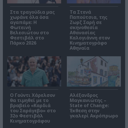
Στα τραγούδια μας
Τα Στενά
χωράνε όλα όσα
Παπούτσια, της
αγαπάμε: Η
Ζωρζ Σαρή σε
Φωτεινή
σκηνοθεσία
Βελεσιώτου στο
Αθανασίας
Φεστιβάλ στο
Καλογιάννη στον
Πάρκο 2026
Κινηματογράφο
Αθηναία
Ο Γούντι Χάρελσον
Αλέξανδρος
θα τιμηθεί με το
Μαγκανιώτης –
βραβείο «Καρδιά
State of Change:
του Σαράγεβο» στο
Έκθεση στην
32ο Φεστιβάλ
γκαλερί Ακρόπρωρο
Κινηματογράφου