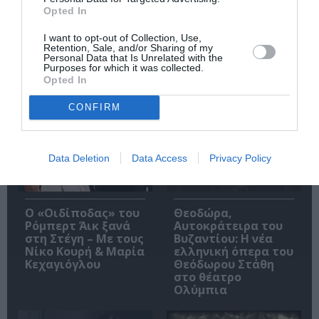
θερινές προβολές
ταινίας με τον
Opted In
επιστρέφουν
Νίκολας Κέιτζ
I want to opt-out of Collection, Use,
Retention, Sale, and/or Sharing of my
Personal Data that Is Unrelated with the
Purposes for which it was collected.
Opted In
Δημοφιλή Άρθρα
CONFIRM
Data Deletion
Data Access
Privacy Policy
O «Οιδίποδας» του
Θεοδώρα,
Ρόμπερτ Άικ ξανά
Αυτοκράτειρα του
στη Στέγη – Με τους
Βυζαντίου: Η νέα
Νίκο Κουρή & Μαρία
ελληνική όπερα του
Κεχαγιόγλου
Θεόδωρου Στάθη
στο θέατρο
Ολύμπια