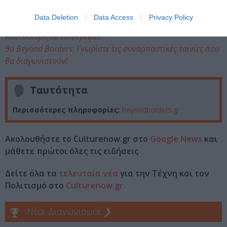
διοργάνωσης
Data Deletion
Data Access
Privacy Policy
9ο Beyond Borders: Το Διεθνές Φεστιβάλ Ντοκιμαντέρ
Καστελλορίζου επιστρέφει!
9ο Beyond Borders: Γνωρίστε τις συναρπαστικές ταινίες που
θα διαγωνιστούν!
Ταυτότητα
Περισσότερες πληροφορίες:
beyondborders.gr
Ακολουθήστε το Culturenow.gr στο
Google News
και
μάθετε πρώτοι όλες τις ειδήσεις
Δείτε όλα τα
τελευταία νέα
για την Τέχνη και τον
Πολιτισμό στο
Culturenow.gr
Νέοι Διαγωνισμοί
❯