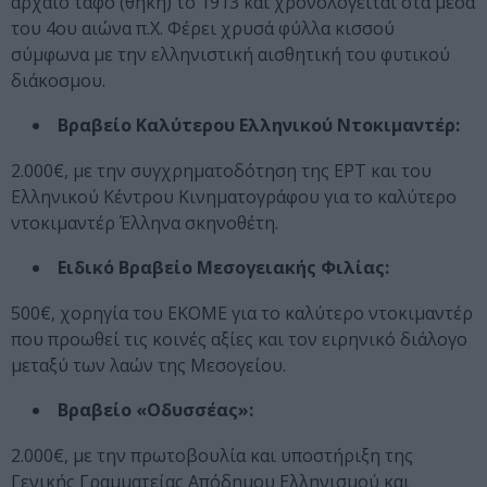
αρχαίο τάφο (θήκη) το 1913 και χρονολογείται στα μέσα
του 4ου αιώνα π.Χ. Φέρει χρυσά φύλλα κισσού
σύμφωνα με την ελληνιστική αισθητική του φυτικού
διάκοσμου.
Βραβείο Καλύτερου Ελληνικού Ντοκιμαντέρ:
2.000€, με την συγχρηματοδότηση της ΕΡΤ και του
Ελληνικού Κέντρου Κινηματογράφου για το καλύτερο
ντοκιμαντέρ Έλληνα σκηνοθέτη.
Ειδικό Βραβείο Μεσογειακής Φιλίας:
500€, χορηγία του ΕΚΟΜΕ για το καλύτερο ντοκιμαντέρ
που προωθεί τις κοινές αξίες και τον ειρηνικό διάλογο
μεταξύ των λαών της Μεσογείου.
Βραβείο «Οδυσσέας»:
2.000€, με την πρωτοβουλία και υποστήριξη της
Γενικής Γραμματείας Απόδημου Ελληνισμού και