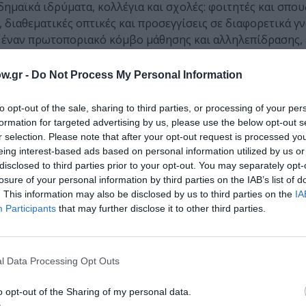
ημαϊκά ιδρύματα, κολλέγια και σχολές: φοιτητές και σπου
διαθεματικές οπτικές και προσεγγίσεις σε διαφορετικά γν
ε έναν πρωτοποριακό κόμβο μάθησης και αλληλεπίδρασης, 
ς.
w.gr -
Do Not Process My Personal Information
Μέσων και Βιομηχανιών, Πανεπιστήμιο Θεσσαλίας | 
ήμα Επικοινωνίας και ΜΜΕ, Εθνικό Καποδιστριακό Πα
to opt-out of the sale, sharing to third parties, or processing of your per
 της Επικοινωνίας για την Εκπαίδευση», Εθνικό Καπο
formation for targeted advertising by us, please use the below opt-out s
ολικής Εκπαίδευσης, Πανεπιστήμιο Θεσσαλίας | Γερμ
r selection. Please note that after your opt-out request is processed y
νών | «Cinema Studies», Deree – The American Colle
eing interest-based ads based on personal information utilized by us or
disclosed to third parties prior to your opt-out. You may separately opt-
Σταυράκου
losure of your personal information by third parties on the IAB’s list of
. This information may also be disclosed by us to third parties on the
IA
Participants
that may further disclose it to other third parties.
ολές για σχολεία. Ομάδες μαθητών από Δʹ Δημοτικού έως 
l Data Processing Opt Outs
διαφορετικές ζώνες προβολής και να γνωρίσουν και να σ
o opt-out of the Sharing of my personal data.
κά από το εξωτερικό.