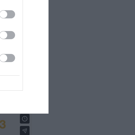
και θα
τίας της
ίας στην