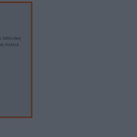
ίο Μπενάκη
-Institut