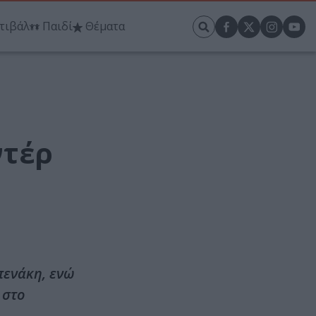
τιβάλ
Παιδί
Θέματα
ντέρ
πενάκη, ενώ
 στο