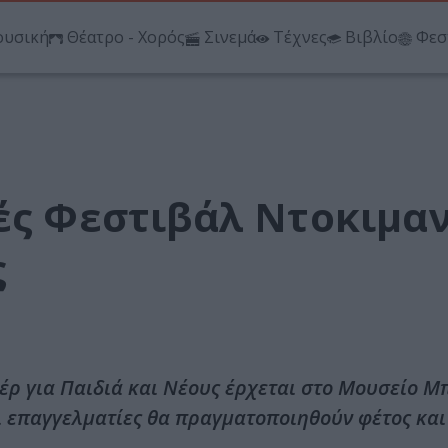
υσική
Θέατρο - Χορός
Σινεμά
Τέχνες
Βιβλίο
Φεσ
νές Φεστιβάλ Ντοκιμα
ς
έρ για Παιδιά και Νέους έρχεται στο Μουσείο Μ
ι επαγγελματίες θα πραγματοποιηθούν φέτος και