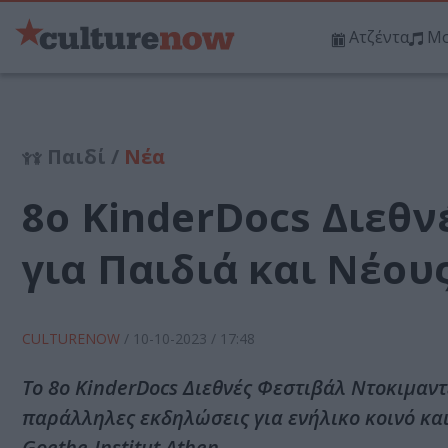
Ατζέντα
Μο
Παιδί /
Νέα
8ο KinderDocs Διεθ
για Παιδιά και Νέου
CULTURENOW
/
10-10-2023
/ 17:48
Το 8ο KinderDocs Διεθνές Φεστιβάλ Ντοκιμαντ
παράλληλες εκδηλώσεις για ενήλικο κοινό κα
Goethe-Institut Athen.