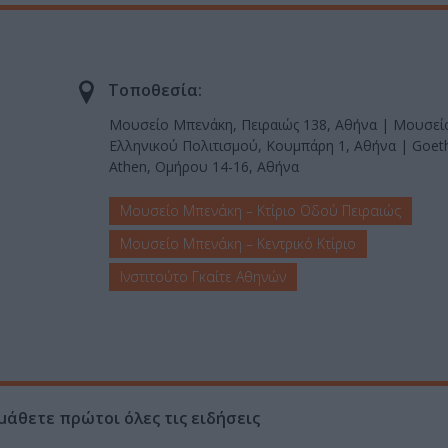
Τοποθεσία:
Μουσείο Μπενάκη, Πειραιώς 138, Αθήνα | Μουσε
Ελληνικού Πολιτισμού, Κουμπάρη 1, Αθήνα | Goethe
Athen, Ομήρου 14-16, Αθήνα
Μουσείο Μπενάκη – Κτίριο Οδού Πειραιώς
Μουσείο Μπενάκη – Κεντρικό Κτίριο
Ινστιτούτο Γκαίτε Αθηνών
μάθετε πρώτοι όλες τις ειδήσεις