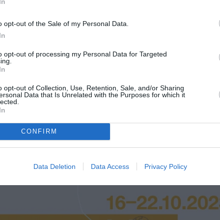
In
o opt-out of the Sale of my Personal Data.
In
 (12-17 ετών) θα παρακολουθήσουν ολόκληρο το πρόγραμμα 
to opt-out of processing my Personal Data for Targeted
οινού
!
ing.
In
o opt-out of Collection, Use, Retention, Sale, and/or Sharing
ersonal Data that Is Unrelated with the Purposes for which it
ην υποστήριξη της Πρεσβείας της Ομοσπονδιακής Δημοκρα
lected.
In
itut Athen
CONFIRM
ης Πρεσβείας της Ομοσπονδιακής Δημοκρατίας της Γερμαν
νεργασία με το Goethe-Institut Athen
Data Deletion
Data Access
Privacy Policy