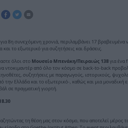
 για 8η συνεχόμενη χρονιά, περιλαμβάνει 17 βραβευμένα 
 και το εξωτερικό για συζητήσεις και δράσεις.
αστε όλοι στο
Μουσείο Μπενάκη/Πειραιώς 138
για ένα f
να ντοκιμαντέρ από όλο τον κόσμο σε back-to-back προβο
σκηνοθέτες, συζητήσεις με παραγωγούς, ιστορικούς, ψυχολ
ό την Ελλάδα και το εξωτερικό-, καθώς και μια μοναδική 
βάλ σε πραγματική γιορτή.
18.30
αζητώντας τη θέση μας στον κόσμο, που αποτελεί μέρος τ
 είσοδο στο Goethe-Institut Athen. Το event περιλαμβάν