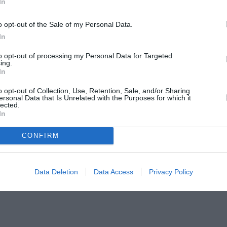
In
o opt-out of the Sale of my Personal Data.
In
to opt-out of processing my Personal Data for Targeted
ing.
In
Οινουσσών, Οινούσσες
o opt-out of Collection, Use, Retention, Sale, and/or Sharing
ersonal Data that Is Unrelated with the Purposes for which it
τεφάνου, Κάμπος Χίου
lected.
ό την Ελβετία
In
ύονται σπάνια θα έχει τη δυνατότητα να απολαύσει το κοι
CONFIRM
 οποίο ιδρύθηκε το 2020 και αποτελείται από διεθνούς φ
ν γνωστά στο ευρύ κοινό ανεξερεύνητα και εν μέρει ξεχασ
ομαντική και σύγχρονη περίοδο. Το ρεπερτόριο της συνα
Data Deletion
Data Access
Privacy Policy
, που οριοθετούν με λυρισμό εικόνες από πανοραμικά τοπί