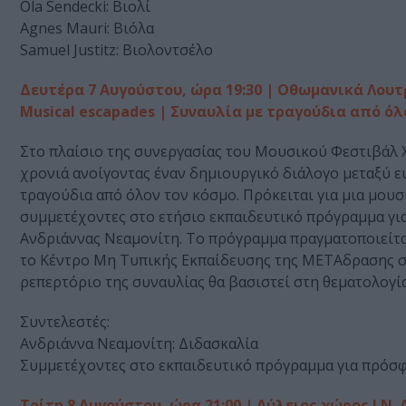
Ola Sendecki: Βιολί
Agnes Mauri: Βιόλα
Samuel Justitz: Βιολοντσέλο
Δευτέρα 7 Αυγούστου, ώρα 19:30 | Οθωμανικά Λουτ
Musical escapades | Συναυλία με τραγούδια από όλ
Στο πλαίσιο της συνεργασίας του Μουσικού Φεστιβάλ Χ
χρονιά ανοίγοντας έναν δημιουργικό διάλογο μεταξύ ε
τραγούδια από όλον τον κόσμο. Πρόκειται για μια μουσι
συμμετέχοντες στο ετήσιο εκπαιδευτικό πρόγραμμα για 
Ανδριάννας Νεαμονίτη. Το πρόγραμμα πραγματοποιείται σε
το Κέντρο Μη Τυπικής Εκπαίδευσης της ΜΕΤΑδρασης στ
ρεπερτόριο της συναυλίας θα βασιστεί στη θεματολογία
Συντελεστές:
Ανδριάννα Νεαμονίτη: Διδασκαλία
Συμμετέχοντες στο εκπαιδευτικό πρόγραμμα για πρόσφυ
Τρίτη 8 Αυγούστου, ώρα 21:00 | Αύλειος χώρος Ι.Ν.