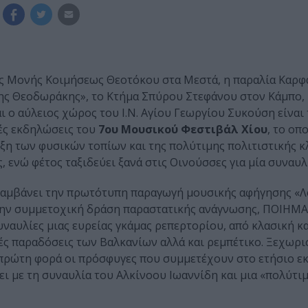
άς Μονής Κοιμήσεως Θεοτόκου στα Μεστά, η παραλία Καρφά
ης Θεοδωράκης», το Κτήμα Σπύρου Στεφάνου στον Κάμπο,
ι ο αύλειος χώρος του Ι.Ν. Αγίου Γεωργίου Συκούση είναι
νές εκδηλώσεις του
7oυ Μουσικού Φεστιβάλ Χίου
, το οπ
ειξη των φυσικών τοπίων και της πολύτιμης πολιτιστικής 
, ενώ φέτος ταξιδεύει ξανά στις Οινούσσες για μία συναυλ
αμβάνει την πρωτότυπη παραγωγή μουσικής αφήγησης «Λ
ην συμμετοχική δράση παραστατικής ανάγνωσης, ΠΟΙΗΜΑ(
ναυλίες μιας ευρείας γκάμας ρεπερτορίου, από κλασική κ
ές παραδόσεις των Βαλκανίων αλλά και ρεμπέτικο. Ξεχωρ
 πρώτη φορά οι πρόσφυγες που συμμετέχουν στο ετήσιο ε
ει με τη συναυλία του Αλκίνοου Ιωαννίδη και μια «πολύτι