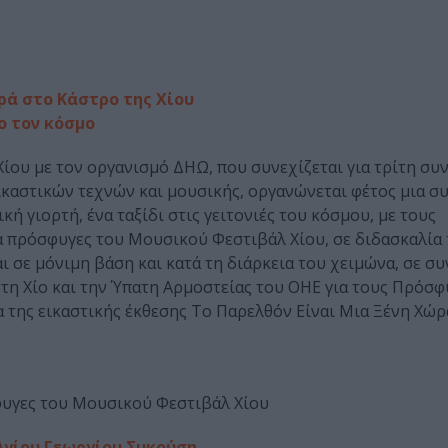
ρά στο Κάστρο της Χίου
ο τον κόσμο
ίου με τον οργανισμό ΔΗΩ, που συνεχίζεται για τρίτη συ
ικαστικών τεχνών και μουσικής, οργανώνεται φέτος μια σ
κή γιορτή, ένα ταξίδι στις γειτονιές του κόσμου, με τους
πρόσφυγες του Μουσικού Φεστιβάλ Χίου, σε διδασκαλία 
 μόνιμη βάση και κατά τη διάρκεια του χειμώνα, σε συ
η Χίο και την Ύπατη Αρμοστείας του ΟΗΕ για τους Πρόσφ
 της εικαστικής έκθεσης Το Παρελθόν Είναι Μια Ξένη Χώρ
γες του Μουσικού Φεστιβάλ Χίου
 Αγίου Γεωργίου Συκούση