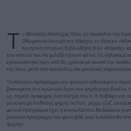
Τ
ο Μουσείο Μαστίχας Χίου, το προαύλιο της Ιερ
Οθωμανικά Λουτρά στο Κάστρο, το Θέατρο «Μίκ
Κεντρική Ιστορική Βιβλιοθήκη Χίου «Κοραής» κα
του νησιού που θα φιλοξενήσουν φέτος τις καλοκαιρι
εγκαινιάστηκε πριν από έξι χρόνια με σκοπό την ανάδ
της Χίου, μέσα από συναυλίες και μουσικές παραστάσεις
Το πλούσιο πρόγραμμα του φετινού καλοκαιριού περιλ
βασισμένη στο ομώνυμο έργο του Δημήτριου Βικέλα, τ
ως σημείο αναφοράς ένα ποίημα του Κ. Π. Καβάφη και συ
μουσική με διεθνούς φήμης σολίστ, μέχρι τζαζ, μουσικ
φετινό πρόγραμμα έχει η συναυλία που θα δώσουν για
μουσικό πρόγραμμα του φεστιβάλ, ενώ η αυλαία θα πέσ
ψυχής».