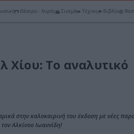
υσική
Θέατρο - Χορός
Σινεμά
Τέχνες
Βιβλίο
Φεσ
λ Χίου: Το αναλυτικό
αμικά στην καλοκαιρινή του έκδοση με νέες παρ
 τον Αλκίνοο Ιωαννίδη!