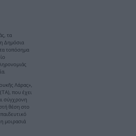
ς, τα
 η Δημόσια
 τα τοπόσημα
οίο
κληρονομιάς
ία.
ουκῆς Λάρας»,
ΤΑ), που έχει
αι σύγχρονη
ιστή θέση στο
κπαιδευτικό
μη μοιρασιά