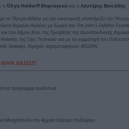
ν η
Όλγα Holdorff Μυριαγκού
και ο
Λευτέρης Βενιάδης
.
με το Ίδρυμα Allianz· με την οικονομική υποστήριξη του Υπουρ
ρεια Βορείου Αιγαίου· με δωρεά του The John S Fafalios Founda
και του Δήμου Χίου, της Πρεσβείας της Ομοσπονδιακής Δημοκρ
Helvetia, της Cass Technava· και με τη συμμετοχή του Πολιτιστ
llenic Seaways. Χορηγός αερομεταφορών: AEGEAN.
ΜΗΝ ΧΑΣΕΙΣ!
φετινό πρόγραμμα αναλυτικά
ωμά Μοσχόπουλο στο Αρχαίο Θέατρο Επιδαύρου