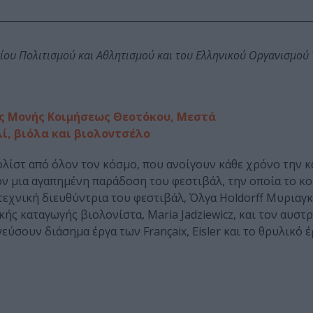
είου Πολιτισμού και Αθλητισμού και του Ελληνικού Οργανισμού
ράς Μονής Κοιμήσεως Θεοτόκου, Μεστά
λί, βιόλα και βιολοντσέλο
λίστ από όλον τον κόσμο, που ανοίγουν κάθε χρόνο την 
ν μια αγαπημένη παράδοση του φεστιβάλ, την οποία το κο
ιτεχνική διευθύντρια του φεστιβάλ, Όλγα Holdorff Μυριαγ
ς καταγωγής βιολονίστα, Maria Jadziewicz, και τον αυστ
ύσουν διάσημα έργα των Françaix, Eisler και το θρυλικό έ