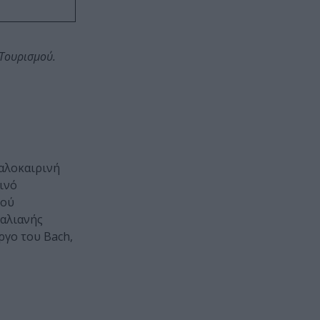
 Τουρισμού.
καλοκαιρινή
ινό
κού
ραλιανής
ργο του Bach,