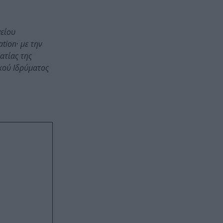
γείου
tion· με την
ατίας της
ικού Ιδρύματος