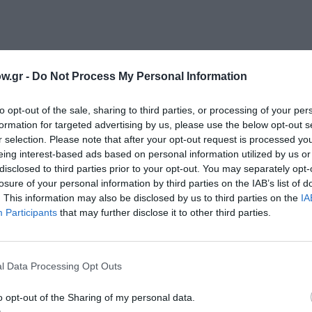
ουσείο Μαστίχας Χίου
ομότιτλο λογοτεχνικό έργο του Δημήτριου Βικέλα
w.gr -
Do Not Process My Personal Information
ραγωγή, με τίτλο «Λουκῆς Λάρας» βασισμένη στο ομότιτλο
to opt-out of the sale, sharing to third parties, or processing of your per
ται για πρώτη φορά επί σκηνής με τη μορφή μουσικής αφήγ
formation for targeted advertising by us, please use the below opt-out s
r selection. Please note that after your opt-out request is processed y
αντιηρωικής» μορφής των χρόνων του αγώνα, που βιώνει 
eing interest-based ads based on personal information utilized by us or
την ατμόσφαιρα των πατριωτικών εξάρσεων και των ηρωικ
disclosed to third parties prior to your opt-out. You may separately opt-
losure of your personal information by third parties on the IAB’s list of
. This information may also be disclosed by us to third parties on the
IA
ς, ο οποίος σημειώνει: «Μεγαλωμένος στη Χίο, αισθάνομα
Participants
that may further disclose it to other third parties.
αμβάνομαι ότι το ιστορικό πλαίσιο εκείνης της εποχής τέ
l Data Processing Opt Outs
θετική επιμέλεια
o opt-out of the Sharing of my personal data.
οθετική επιμέλεια