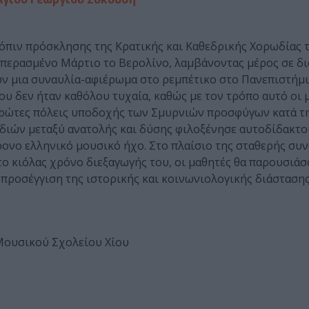
όπιν πρόσκλησης της Κρατικής και Καθεδρικής Χορωδίας 
 περασμένο Μάρτιο το Βερολίνο, λαμβάνοντας μέρος σε δ
ων μια συναυλία-αφιέρωμα στο ρεμπέτικο στο Πανεπιστήμ
ου δεν ήταν καθόλου τυχαία, καθώς με τον τρόπο αυτό οι 
ς πρώτες πόλεις υποδοχής των Σμυρνιών προσφύγων κατά τ
διών μεταξύ ανατολής και δύσης φιλοξένησε αυτοδίδακτ
ρονο ελληνικό μουσικό ήχο. Στο πλαίσιο της σταθερής συ
ο κιόλας χρόνο διεξαγωγής του, οι μαθητές θα παρουσιάσ
-προσέγγιση της ιστορικής και κοινωνιολογικής διάσταση
Μουσικού Σχολείου Χίου
ν