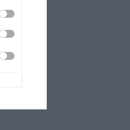
νό του
ήμης σολίστ,
μένα
υλίας
α των Άλπεων.