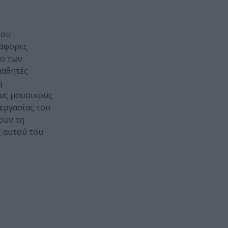
του
ιάφορες
ιο των
μαθητές
η
ους μουσικούς
νεργασίας του
ουν τη
ς αυτού του