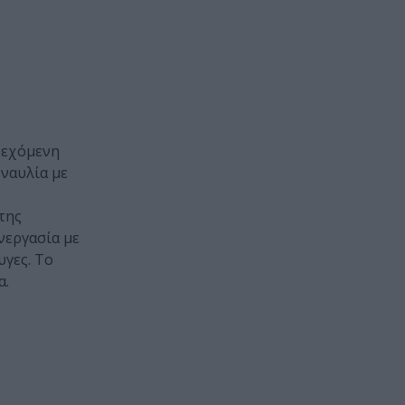
νεχόμενη
υναυλία με
της
νεργασία με
υγες. Το
α.