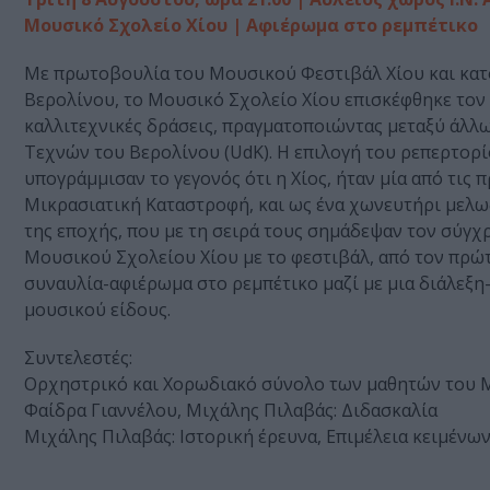
Μουσικό Σχολείο Χίου | Αφιέρωμα στο ρεμπέτικο
Με πρωτοβουλία του Μουσικού Φεστιβάλ Χίου και κατ
Βερολίνου, το Μουσικό Σχολείο Χίου επισκέφθηκε τον
καλλιτεχνικές δράσεις, πραγματοποιώντας μεταξύ άλλ
Τεχνών του Βερολίνου (UdK). Η επιλογή του ρεπερτορί
υπογράμμισαν το γεγονός ότι η Χίος, ήταν μία από τι
Μικρασιατική Καταστροφή, και ως ένα χωνευτήρι μελω
της εποχής, που με τη σειρά τους σημάδεψαν τον σύγχ
Μουσικού Σχολείου Χίου με το φεστιβάλ, από τον πρώτ
συναυλία-αφιέρωμα στο ρεμπέτικο μαζί με μια διάλεξη
μουσικού είδους.
Συντελεστές:
Ορχηστρικό και Χορωδιακό σύνολο των μαθητών του 
Φαίδρα Γιαννέλου, Μιχάλης Πιλαβάς: Διδασκαλία
Μιχάλης Πιλαβάς: Ιστορική έρευνα, Επιμέλεια κειμένω