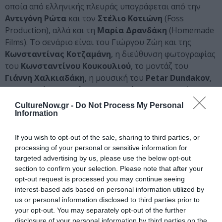
οποία από ελληνικής πλευράς υπογράφεται από την
Αντιγόνη Ρώτα
και τον
Στέλιο Κοτιώνη
(Foss
Production), αλλά και τη
Μαρία Δρανδάκη
(Homemade
Films). Το σενάριο είναι του Γιώργου Ζώη και της
Κωνσταντίνας Κοτζαμάνη
, η διεύθυνση φωτογραφίας
του
Κωνσταντίνου Κουκουλιού
, το μοντάζ του
Γιάννη Χαλκιαδάκη
, η μουσική του
Petar Dundakov
,
τα σκηνικά της
Ελεάνας Βαρδαρά
και τα κοστούμια της
Βασιλείας Ροζάνα
.
CultureNow.gr -
Do Not Process My Personal
Information
Στο πρόγραμμα Special Screenings του Φεστιβάλ κάνει
πρεμιέρα το 14ωρο ντοκιμαντέρ του
Δημήτρη
If you wish to opt-out of the sale, sharing to third parties, or
Αθυρίδη, «exergue – on documenta 14»
, η θεματική
processing of your personal or sensitive information for
του οποίου αφορά την έκθεση documenta 14, η οποία
targeted advertising by us, please use the below opt-out
section to confirm your selection. Please note that after your
πραγματοποιήθηκε στην Αθήνα και στο Κάσελ το 2017,
opt-out request is processed you may continue seeing
και τον εμπνευστή της
Άνταμ Σίμτσικ
.
interest-based ads based on personal information utilized by
us or personal information disclosed to third parties prior to
Ακόμη, για πρώτη φορά στη δεκάχρονη ιστορία του
your opt-out. You may separately opt-out of the further
τμήματος Berlinale Series Market της Αγοράς του
disclosure of your personal information by third parties on the