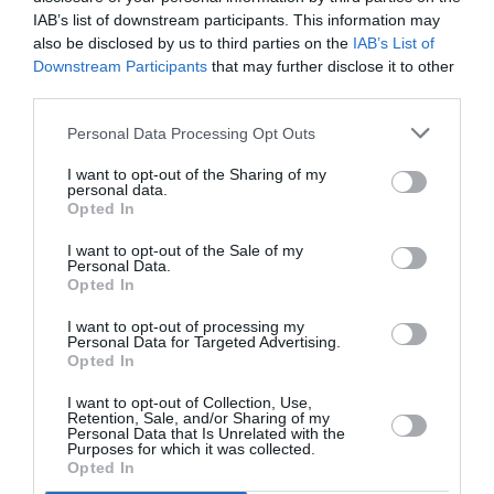
Φεστιβάλ Βερολίνου, μέρος της οποίας είναι το Co-Pro
IAB’s list of downstream participants. This information may
Series, επιλέγεται να συμμετάσχει ελληνική σειρά. To
also be disclosed by us to third parties on the
IAB’s List of
«Τhe Coroner’s Assistant»
της
Ελίνας Ψύκου
με
Downstream Participants
that may further disclose it to other
third parties.
παραγωγό την
Φένια Κοσοβίτσα
(Blonde) αρθρώνεται
σε έξι επεισόδια βασισμένα στο μυθιστόρημα
«Ο
Personal Data Processing Opt Outs
ιατροδικαστής»
του
Βασίλη Βασιλικού
. Πρόκειται
για πολιτικό θρίλερ με φόντο την Ελλάδα της δεκαετίας
I want to opt-out of the Sharing of my
personal data.
του 1970. Οι προσπάθειες παραγόντων της χούντας των
Opted In
συνταγματαρχών να συγκαλύψουν μια γυναικοκτονία
εκκινεί την πλοκή.
I want to opt-out of the Sale of my
Personal Data.
Opted In
«Η συμμετοχή του The Coroner’s Assistant στην Αγορά της
Berlinale αναδεικνύει τις δυνατότητες του εγχώριου
I want to opt-out of processing my
Personal Data for Targeted Advertising.
οπτικοακουστικού τομέα να αναπτυχθεί με εξωστρέφεια
Opted In
στον διεθνή ορίζοντα πατώντας σε στέρεη βάση, στην οποία
I want to opt-out of Collection, Use,
μπορούν να συμβάλουν καθοριστικά το ταλέντο και η
Retention, Sale, and/or Sharing of my
κινηματογραφική εμπειρία των Ελληνίδων και των Ελλήνων
Personal Data that Is Unrelated with the
Purposes for which it was collected.
δημιουργών και παραγωγών»
αναφέρει σε ανακοίνωσή το
Opted In
Ελληνικό Κέντρο Κινηματογράφου
.