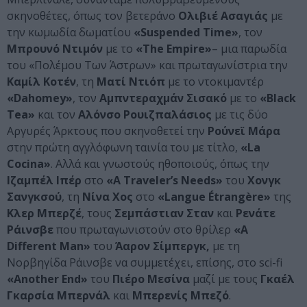
σκηνοθέτες, όπως τον βετεράνο
Ολιβιέ Ασαγιάς
με
την κωμωδία δωματίου
«Suspended Time»
, τον
Μπρουνό Ντιμόν
με το
«The Empire»
– μια παρωδία
του «Πολέμου Των Άστρων» και πρωταγωνίστρια την
Καμίλ Κοτέν
, τη
Ματί Ντιόπ
με το ντοκιμαντέρ
«Dahomey»
, τον
Αμπντεραχμάν Σισακό
με το
«Black
Tea»
και τον
Αλόνσο Ρουιζπαλάσιος
με τις δύο
Αργυρές Άρκτους που σκηνοθετεί την
Ρούνεϊ Μάρα
στην πρώτη αγγλόφωνη ταινία του με τίτλο,
«La
Cocina»
. Αλλά και γνωστούς ηθοποιούς, όπως την
Ιζαμπέλ Ιπέρ
στο
«A Traveler’s Needs»
του
Χονγκ
Σανγκσού
, τη
Νίνα Χος
στο
«Langue Étrangère»
της
Κλερ Μπερζέ
, τους
Σεμπάστιαν Σταν
και
Ρενάτε
Ράινσβε
που πρωταγωνιστούν στο θρίλερ
«A
Different Man»
του
Άαρον Σίμπεργκ,
με τη
Νορβηγίδα Ράινσβε να συμμετέχει, επίσης, στο sci-fi
«Another End»
του
Πιέρο Μεσίνα
μαζί με τους
Γκαέλ
Γκαρσία Μπερνάλ
και
Μπερενίς Μπεζό
.