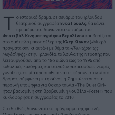
Τ
ο ιστορικό δράμα, σε σενάριο του Ιρλανδού
θεατρικού συγγραφέα
Έντα Γουόλς
, θα κάνει
πρεμιέρα στο διαγωνιστικό τμήμα του
Φεστιβάλ Κινηματογράφου Βερολίνου
και βασίζεται
στο ομότιτλο μπεστ σέλερ της
Κλερ Κίγκαν
(«Μικρά
πράγματα σαν κι αυτά») με θέμα τα
«Πλυντήρια της
Μαγδαληνής»
στην Ιρλανδία, τα Άσυλα της Ντροπής που
λειτουργούσαν από το 18ο αιώνα έως το 1996 από
καθολικές καλόγριες και στέγαζαν «εκπεσούσες νεαρές
γυναίκες» σε μία προσπάθεια να τις φέρουν στον «ίσιο
δρόμο», σύμφωνα με τη σύνοψη. Σημειώνεται ότι η
περσινή υποψήφια για Όσκαρ ταινία «The Quiet Girl»
ήταν βασισμένη στη βραβευμένη νουβέλα «Foster» που
κυκλοφόρησε η συγγραφέας το 2010.
Στο διεθνές διαγωνιστικό πρόγραμμα της φετινής
Μπερλινάλε, συναντάμε πολυβραβευμένους