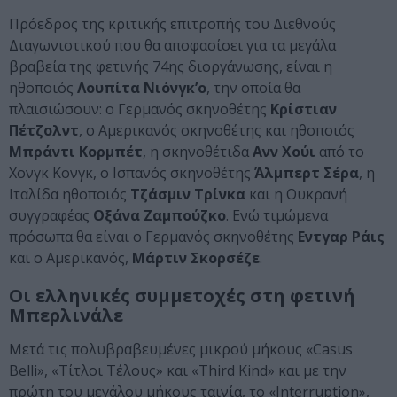
Πρόεδρος της κριτικής επιτροπής του Διεθνούς
Διαγωνιστικού που θα αποφασίσει για τα μεγάλα
βραβεία της φετινής 74ης διοργάνωσης, είναι η
ηθοποιός
Λουπίτα Νιόνγκ’ο
, την οποία θα
πλαισιώσουν: ο Γερμανός σκηνοθέτης
Κρίστιαν
Πέτζολντ
, ο Αμερικανός σκηνοθέτης και ηθοποιός
Μπράντι Κορμπέτ
, η σκηνοθέτιδα
Ανν Χούι
από το
Χονγκ Κονγκ, ο Ισπανός σκηνοθέτης
Άλμπερτ Σέρα
, η
Ιταλίδα ηθοποιός
Τζάσμιν Τρίνκα
και η Ουκρανή
συγγραφέας
Οξάνα Ζαμπούζκο
. Ενώ τιμώμενα
πρόσωπα θα είναι ο Γερμανός σκηνοθέτης
Εντγαρ Ράις
και ο Αμερικανός,
Μάρτιν Σκορσέζε
.
Οι ελληνικές συμμετοχές στη φετινή
Μπερλινάλε
Μετά τις πολυβραβευμένες μικρού μήκους «Casus
Belli», «Τίτλοι Τέλους» και «Third Kind» και με την
πρώτη του μεγάλου μήκους ταινία, το «Interruption»,