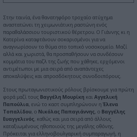
Στην ταινία, ένα θανατηφόρο τροχαίο ατύχημα
αναστατώνει τη χειμωνιάτικη ραστώνη ενός
παραθαλάσσιου τουριστικού θέρετρου. Ο Γιάννης κι η
Κατερίνα καταφτάνουν σοκαρισμένοι για να
αναγνωρίσουν το θύμα στο τοπικό νοσοκομείο. Μαζί
αλλά και χωριστά, θα προσπαθήσουν να συνδέσουν
κομμάτια του παζλ της ζωής που χάθηκε, ερχόμενοι
αντιμέτωποι με μια σειρά από αναπάντεχες
αποκαλύψεις και απροσδόκητους συνοδοιπόρους.
Στους πρωταγωνιστικούς ρόλους βρίσκουμε για πρώτη
φορά μαζί τους
Βαγγέλη Μουρίκη
και
Αγγελική
Παπούλια
, ενώ το καστ συμπληρώνουν η
Έλενα
Τοπαλίδου
, ο
Νικόλας Παπαγιάννης
, ο
Βαγγέλης
Ευαγγελινός
, καθώς και μια σειρά από άλλους
καταξιωμένους ηθοποιούς της μεγάλης οθόνης.
Πρόκειται για ελληνοβουλγαρική συμπαραγωγή, η