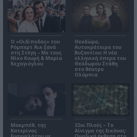
O «Οιδίποδας» του
Θεοδώρα,
Ρόμπερτ Άικ ξανά
Αυτοκράτειρα του
στη Στέγη – Με τους
Βυζαντίου: Η νέα
Νίκο Κουρή & Μαρία
ελληνική όπερα του
Κεχαγιόγλου
Θεόδωρου Στάθη
στο θέατρο
Ολύμπια
Μακμπέθ, της
32οι Πλοές – Το
Κατερίνας
Αίνιγμα της Εικόνας:
Ευαγγελάτου με
Ομαδική έκθεση στο