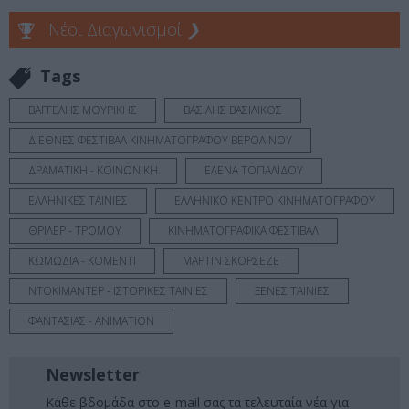
Νέοι Διαγωνισμοί
❯
Tags
ΒΑΓΓΕΛΗΣ ΜΟΥΡΙΚΗΣ
ΒΑΣΙΛΗΣ ΒΑΣΙΛΙΚΟΣ
ΔΙΕΘΝΕΣ ΦΕΣΤΙΒΑΛ ΚΙΝΗΜΑΤΟΓΡΑΦΟΥ ΒΕΡΟΛΙΝΟΥ
ΔΡΑΜΑΤΙΚΗ - ΚΟΙΝΩΝΙΚΗ
ΕΛΕΝΑ ΤΟΠΑΛΙΔΟΥ
ΕΛΛΗΝΙΚΕΣ ΤΑΙΝΙΕΣ
ΕΛΛΗΝΙΚΟ ΚΕΝΤΡΟ ΚΙΝΗΜΑΤΟΓΡΑΦΟΥ
ΘΡΙΛΕΡ - ΤΡΟΜΟΥ
ΚΙΝΗΜΑΤΟΓΡΑΦΙΚΑ ΦΕΣΤΙΒΑΛ
ΚΩΜΩΔΙΑ - ΚΟΜΕΝΤΙ
ΜΑΡΤΙΝ ΣΚΟΡΣΕΖΕ
ΝΤΟΚΙΜΑΝΤΕΡ - ΙΣΤΟΡΙΚΕΣ ΤΑΙΝΙΕΣ
ΞΕΝΕΣ ΤΑΙΝΙΕΣ
ΦΑΝΤΑΣΙΑΣ - ANIMATION
Newsletter
Κάθε βδομάδα στο e-mail σας τα τελευταία νέα για