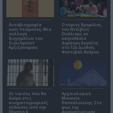
Αυτοβιογραφία
O κύριος Βρομύλος,
ενός πτώματος: Μια
του Ντέιβιντ
συλλογή
Ουάλιαμς σε
διηγημάτων του
σκηνοθεσία
Σιγκισμούντ
Δημήτρη Δεγαΐτη
Κρζιζανόφσκι
στο 12ο Διεθνές
Φεστιβάλ Άνδρου
Οι ταινίες που θα
Αρχαιολογικό
δούμε στις
Μουσείο
κινηματογραφικές
Θεσσαλονίκης: Στο
αίθουσες από την
φως της
Πέμπτη 6
Αυγουστιάτικης