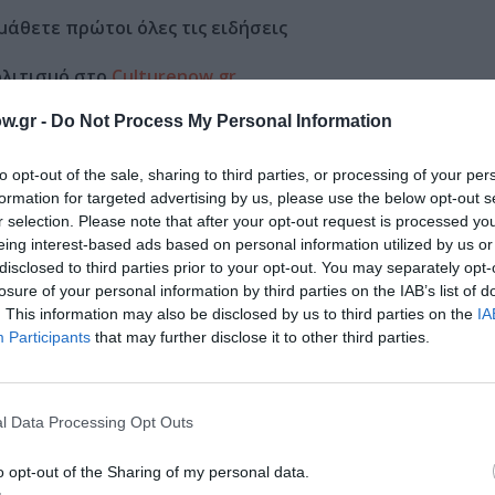
μάθετε πρώτοι όλες τις ειδήσεις
ολιτισμό στο
Culturenow.gr
w.gr -
Do Not Process My Personal Information
r
Δες
to opt-out of the sale, sharing to third parties, or processing of your per
formation for targeted advertising by us, please use the below opt-out s
r selection. Please note that after your opt-out request is processed y
ΕΙΟ ΜΠΕΝΑΚΗ
ΠΑΖΑΡΙ ΒΙΒΛΙΟΥ - BAZAAR ΒΙΒΛΙΩΝ
eing interest-based ads based on personal information utilized by us or
disclosed to third parties prior to your opt-out. You may separately opt-
losure of your personal information by third parties on the IAB’s list of
. This information may also be disclosed by us to third parties on the
IA
Participants
that may further disclose it to other third parties.
νη και τον Πολιτισμό!
l Data Processing Opt Outs
λουθήστε το Culturenow.gr
o opt-out of the Sharing of my personal data.