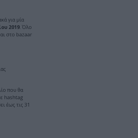
κά για μία
ίου 2019
. Όλο
αι στο bazaar
ίας
λίο που θα
με hashtag
ι έως τις 31