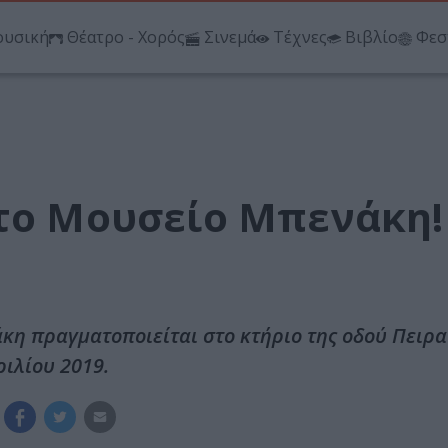
υσική
Θέατρο - Χορός
Σινεμά
Τέχνες
Βιβλίο
Φεσ
στο Μουσείο Μπενάκη!
κη πραγματοποιείται στο κτήριο της οδού Πειρα
ριλίου 2019.