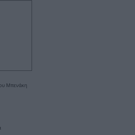
ίου Μπενάκη
ά