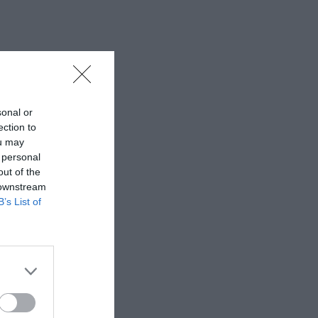
 εδώ!
❯
sonal or
ection to
ou may
 personal
out of the
 downstream
B’s List of