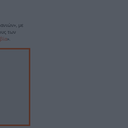
βανιών», με
ους των
βία
».