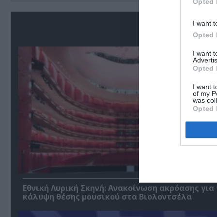
Opted 
I want t
Σ
Opted 
I want 
Advertis
Opted 
I want t
of my P
was col
Opted 
Εθνική Λυρική Σκηνή: Ανακοίνωση ακρόασης για
κάλυψη θέσης μουσικού στα Βιολοντσέλα