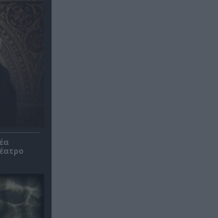
έα
θέατρο