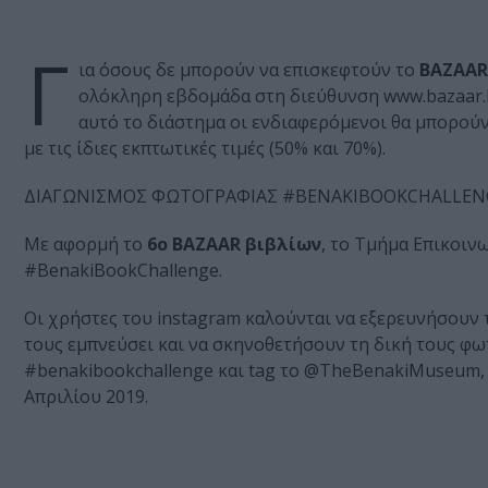
Γ
ια όσους δε μπορούν να επισκεφτούν το
BAZAAR
ολόκληρη εβδομάδα στη διεύθυνση www.bazaar.b
αυτό το διάστημα οι ενδιαφερόμενοι θα μπορούν 
με τις ίδιες εκπτωτικές τιμές (50% και 70%).
ΔΙΑΓΩΝΙΣΜΟΣ ΦΩΤΟΓΡΑΦΙΑΣ #BENAKIBOOKCHALLEN
Με αφορμή το
6ο BAZAAR βιβλίων
, το Τμήμα Επικοιν
#BenakiBookChallenge.
Οι χρήστες του instagram καλούνται να εξερευνήσουν 
τους εμπνεύσει και να σκηνοθετήσουν τη δική τους φω
#benakibookchallenge και tag το @TheBenakiMuseum, 
Απριλίου 2019.