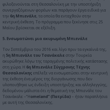
φιλοξενούνται στη Θεσσαλονίκη με την υποστήριξη
συνεργαζόμενων φορέων και παράγουν έργα ειδικά για
την
6η Μπιενάλε
, τα οποία θα ενταχθούν στην
κεντρική έκθεση. Το πρόγραμμα που ξεκίνησε στις 25
Μαΐου βρίσκεται σε εξέλιξη.
5. Ενσωματώνει μια ακυρωμένη Μπιενάλε
Τον Σεπτέμβριο του 2016 και λίγο πριν τα εγκαίνιά της,
η
5η Μπιενάλε του Τσανάκαλε
στην Τουρκία
ακυρώθηκε λόγω της ταραγμένης πολιτικής κατάστασης
στη χώρα. Η
6η Μπιενάλε Σύγχρονης Τέχνης
Θεσσαλονίκης
επέλεξε να ενσωματώσει στην κεντρική
της έκθεση ένα μέρος της διοργάνωσης που δεν
υλοποιήθηκε ως ένδειξη υποστήριξης και αλληλεγγύης,
δεδομένου μάλιστα ότι η θεματική της Μπιενάλε του
Τσανάκαλε –“Η
οmeland” (Πατρίδα)
– ήταν παραπλήσια
με αυτή της Θεσσαλονίκης.