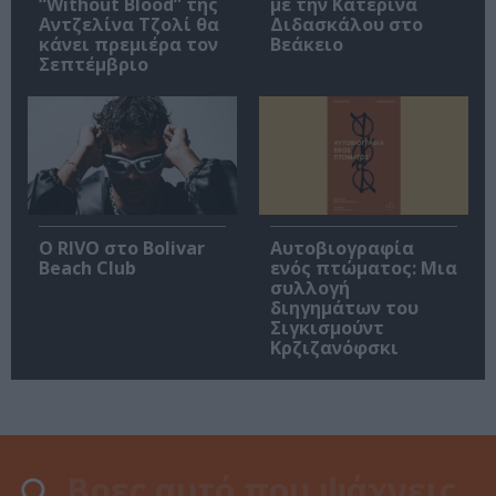
“Without Blood” της
με την Κατερίνα
Αντζελίνα Τζολί θα
Διδασκάλου στο
κάνει πρεμιέρα τον
Βεάκειο
Σεπτέμβριο
Ο RIVO στο Bolivar
Αυτοβιογραφία
Beach Club
ενός πτώματος: Μια
συλλογή
διηγημάτων του
Σιγκισμούντ
Κρζιζανόφσκι