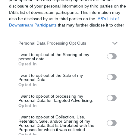
Τέχνης
disclosure of your personal information by third parties on the
IAB’s list of downstream participants. This information may
Διοικητικό Συμβούλιο
also be disclosed by us to third parties on the
IAB’s List of
Πρόεδρος:
Ανδρέας Τάκης
Downstream Participants
that may further disclose it to other
third parties.
Αντιπρόεδρος:
Σοφία Καϊτατζή – Γουίτλοκ
Μέλη:
Γiώργιος Διβάρης, Αλίκη Κωστάκη,
Personal Data Processing Opt Outs
Αλέξανδρος Μπαλτζής, Γιώτα Μυρτσιώτη,
Αναστάσιος Νικάκης, Λόης Παπαδόπουλος,
I want to opt-out of the Sharing of my
personal data.
Γιώργος Τσακίρης
Opted In
Διεύθυνση ΚΜΣΤ:
Μαρία Τσαντσάνογλου
I want to opt-out of the Sale of my
Personal Data.
Διεύθυνση 6ης Μπιενάλε Θεσσαλονίκης Σύγχρονης
Opted In
Τέχνης:
Συραγώ Τσιάρα,
διευθύντρια του Κέντρου
Σύγχρονης Τέχνης του ΚΜΣΤ.
I want to opt-out of processing my
Personal Data for Targeted Advertising.
Opted In
Διαχείριση έργου:
Αθηνά Ιωάννου,
προϊσταμένη
διοικητικών υπηρεσιών ΚΜΣΤ
I want to opt-out of Collection, Use,
Retention, Sale, and/or Sharing of my
Personal Data that Is Unrelated with the
Επιμελητική ομάδα:
Δόμνα Γούναρη, Αρετή
Purposes for which it was collected.
Opted In