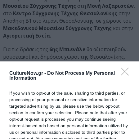
Μουσείου Σύγχρονης Τέχνης
στη
Μονή Λαζαριστών
,
στο
Κέντρο Σύγχρονης Τέχνης Θεσσαλονίκης
στην
Αποθήκη Β1 στο λιμάνι Θεσσαλονίκης, σε χώρους του
Μακεδονικού Μουσείου Σύγχρονης Τέχνης
και στην
Αγιορειτική Εστία.
Για τις δράσεις της
6ης Μπιενάλε
θα αξιοποιηθούν
μουσειακοί και δημόσιοι χώροι της Θεσσαλονίκης,
αρχιτεκτονικά μνημεία και αρχαιολογικοί χώροι, όπως
και στις προηγούμενες διοργανώσεις.
CultureNow.gr -
Do Not Process My Personal
Information
Η
Μπιενάλε Σύγχρονης Τέχνης Θεσσαλονίκης
συγχρηματοδοτείται από την Ελλάδα και την
If you wish to opt-out of the sale, sharing to third parties, or
Ευρωπαϊκή Ένωση (Ευρωπαϊκό Ταμείο Περιφερειακής
processing of your personal or sensitive information for
targeted advertising by us, please use the below opt-out
Ανάπτυξης).
section to confirm your selection. Please note that after your
opt-out request is processed you may continue seeing
Οργανωτικό Πλαίσιο 6ης Μπιενάλε
Θεσσαλονίκης Σύγχρονης Τέχνης:
interest-based ads based on personal information utilized by
us or personal information disclosed to third parties prior to
Οργανωτικός φορέας:
Κρατικό Μουσείο Σύγχρονης
your opt-out. You may separately opt-out of the further