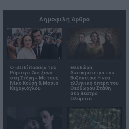
Δημοφιλή Άρθρα
O «Οιδίποδας» του
Θεοδώρα,
Ρόμπερτ Άικ ξανά
Αυτοκράτειρα του
στη Στέγη – Με τους
Βυζαντίου: Η νέα
Νίκο Κουρή & Μαρία
ελληνική όπερα του
Κεχαγιόγλου
Θεόδωρου Στάθη
στο θέατρο
Ολύμπια