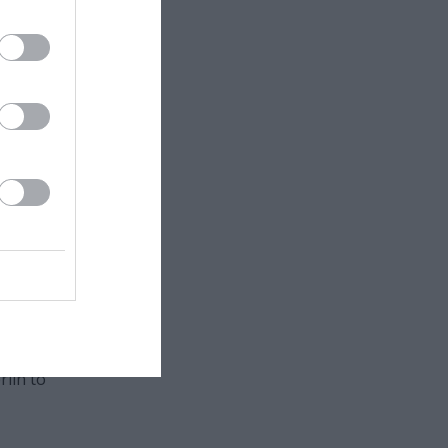
της
sold out καθ’
εναγεί σε ένα
αν ζωντανά
ού σε
ινηματογράφου
μές αρχεία
α φετίχ του
lin to