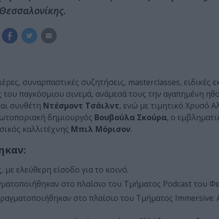
Θεσσαλονίκης.
ιέρες, συναρπαστικές συζητήσεις, masterclasses, ειδικές 
 του παγκόσμιου σινεμά, ανάμεσά τους την αγαπημένη ηθ
και συνθέτη
Ντέσμοντ Τσάιλντ
, ενώ με τιμητικό Χρυσό 
πρωτοποριακή δημιουργός
Βουβούλα Σκούρα
, ο εμβληματι
εσικός καλλιτέχνης
Μπιλ Μόρισον
.
ηκαν:
 με ελεύθερη είσοδο για το κοινό.
γματοποιήθηκαν στο πλαίσιο του Τμήματος Podcast του Φε
ραγματοποιήθηκαν στο πλαίσιο του Τμήματος Immersive: A