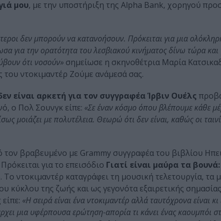
γιά μου
, με την υποστήριξη της Alpha Bank, χορηγού πρ
τεροι δεν μπορούν να κατανοήσουν. Πρόκειται για μια ολόκληρ
σα για την ορατότητα του λεσβιακού κινήματος δίνω τώρα και 
ύβουν ότι νοσούν»
σημείωσε η σκηνοθέτρια Μαρία Κατσικαδ
 του ντοκιμαντέρ Ζούμε ανάμεσά σας.
εν είναι αρκετή για τον συγγραφέα Ίρβιν Ουέλς
προβά
ό, ο Πολ Σουνγκ είπε:
«Σε έναν κόσμο όπου βλέπουμε κάθε μέ
 ίσως μοιάζει με πολυτέλεια. Θεωρώ ότι δεν είναι, καθώς οι ταιν
γό τον βραβευμένο με Grammy συγγραφέα του βιβλίου Ηπε
Πρόκειται για το επεισόδιο
Γιατί είναι μαύρα τα βουνά
 Το ντοκιμαντέρ καταγράφει τη μουσική τελετουργία, τα 
του κύκλου της ζωής και ως γεγονότα εξαιρετικής σημασίας
 είπε:
«Η σειρά είναι ένα ντοκιμαντέρ αλλά ταυτόχρονα είναι κι
ρχει μια υφέρπουσα ερώτηση-απορία τι κάνει ένας καουμπόι στ