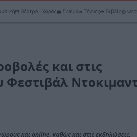
υσική
Θέατρο - Χορός
Σινεμά
Τέχνες
Βιβλίο
Φεσ
ροβολές και στις
υ Φεστιβάλ Ντοκιμαν
χώρους και online, καθώς και στις εκδηλώσεις,