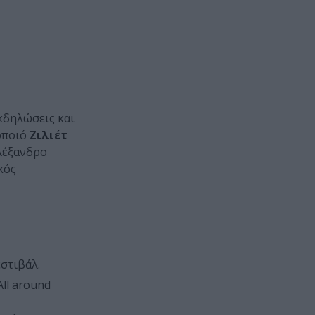
εκδηλώσεις και
οποιό
Ζιλιέτ
Αλέξανδρο
κός
στιβάλ.
ll around