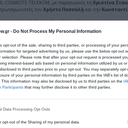
βάλ, COSMOTE TELEKOM, με παραγωγούς τη
Χριστίνα Στα
 πρωταγωνιστές τον
Χρήστο Πασσαλή
και την
Κωνσταντί
δοχειρουργός
Ορέστης Παυλίδης
μίλησε στη συγκέντρωσ
ας ότι ως φοιτητής Ιατρικής του ΑΠΘ είχε συμμετάσχει αρ
w.gr -
Do Not Process My Personal Information
και στο Φεστιβάλ του Μαρτίου, σημειώνοντας ότι μέσα απ
ην αξία της συνεργασίας.
to opt-out of the sale, sharing to third parties, or processing of your per
formation for targeted advertising by us, please use the below opt-out s
r selection. Please note that after your opt-out request is processed y
eing interest-based ads based on personal information utilized by us or
αντέρ
Ρώτα την Ι Τζιν Άιβι Μίροπολ
είπε σε μια τρυφερή 
disclosed to third parties prior to your opt-out. You may separately opt-
νται ο κινηματογράφος και η αλήθεια. Ταυτόχρονα, όμως, ζούμ
losure of your personal information by third parties on the IAB’s list of
ια την αλήθεια, τη δικαιοσύνη και το δικαίωμα να ζούμε ελεύθε
. This information may also be disclosed by us to third parties on the
IA
Participants
that may further disclose it to other third parties.
l Data Processing Opt Outs
λκινσον
για την επιστροφή των Γλυπτών του Παρθενώνα. Ο
κριμένη ημερομηνία, στις 6 Μαρτίου, επέτειο θανάτου τη
o opt-out of the Sharing of my personal data.
τι είναι πολύ υπερήφανος που η ταινία πραγματοποιεί τη 