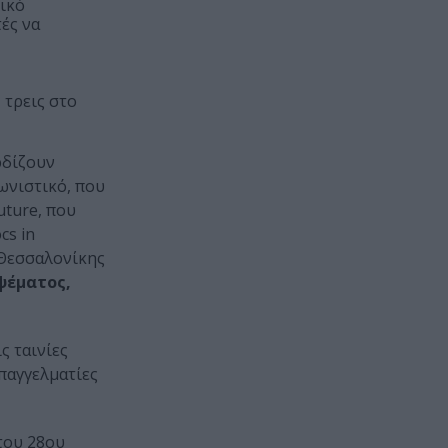
ρικό
ές να
 τρεις στο
ρδίζουν
ωνιστικό, που
uture, που
cs in
 Θεσσαλονίκης
 ψέματος,
ς ταινίες
παγγελματίες
 του 28ου