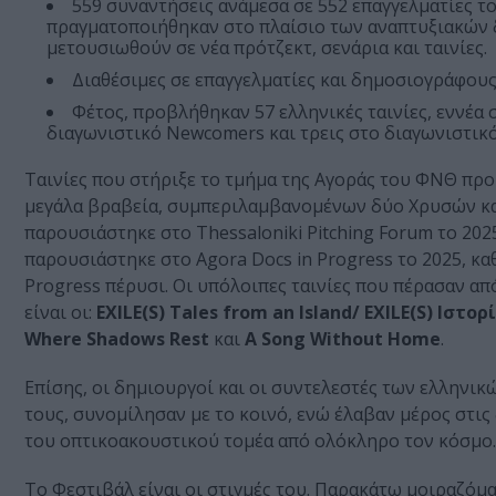
559 συναντήσεις ανάμεσα σε 552 επαγγελματίες τ
πραγματοποιήθηκαν στο πλαίσιο των αναπτυξιακών δ
μετουσιωθούν σε νέα πρότζεκτ, σενάρια και ταινίες.
Διαθέσιμες σε επαγγελματίες και δημοσιογράφους
Φέτος, προβλήθηκαν 57 ελληνικές ταινίες, εννέα σ
διαγωνιστικό Newcomers και τρεις στο διαγωνιστικό
Ταινίες που στήριξε το τμήμα της Αγοράς του ΦΝΘ πρ
μεγάλα βραβεία, συμπεριλαμβανομένων δύο Χρυσών κα
παρουσιάστηκε στο Thessaloniki Pitching Forum το 2025
παρουσιάστηκε στο Agora Docs in Progress το 2025, κα
Progress πέρυσι. Οι υπόλοιπες ταινίες που πέρασαν 
είναι οι:
EXILE(S) Tales from an Island/ EXILE(S) Ιστορ
Where Shadows Rest
και
A Song Without Home
.
Επίσης, οι δημιουργοί και οι συντελεστές των ελληνικ
τους, συνομίλησαν με το κοινό, ενώ έλαβαν μέρος στις
του οπτικοακουστικού τομέα από ολόκληρο τον κόσμο.
Το Φεστιβάλ είναι οι στιγμές του. Παρακάτω μοιραζόμα