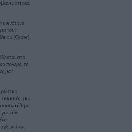
οσβασιμότητας
η κοινότητα
για τους
άκου (Cyber),
λλεται στο
ρα πόλεμο, το
ίες μάς
ιρώτικο
: Τελετές
, μια
μουσικά έθιμα
 για κάθε
 ένα
α βουνά και