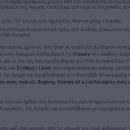
ου κινηματογραφικού χώρου από την Ελλάδα και το εξωτε
ράσεων της Αγοράς. Ελπίζουμε σύντομα οι διεργασίες αυτ
 ήταν 197 ταινίες στο Agora Doc Market μέσω Cinando.
τα επίσημα διαγωνιστικά: τρεις στο Διεθνές Διαγωνιστικό,
 Film Forward.
οηγούμενες χρονιές όσο ήταν σε ανάπτυξη βρέθηκαν να κε
ι ενός Αργυρού Αλέξανδρου! Το
Closure
στο Διεθνές Διαγ
, και οι ταινίες που προβλήθηκαν στο Film Forward Dear F
θώς και
Στάθμη / Level
, που παρουσιάστηκε επίσης στα Do
από την Αγορά και προβλήθηκαν στο Φεστιβάλ Ντοκιμαντέρ
ίες ενός νησιού, Bugboy, Stories of a Lie/Ιστορίες ενός
ών ταινιών ήρθαν στη Θεσσαλονίκη για να παρουσιάσουν τι
 διεργασίες της Αγοράς και συναντήθηκαν με κορυφαίους ε
στε μαζί σας μερικές από τις στιγμές και τους ανθρώπους