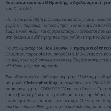
Κουτσιαμπασάκου Ο Ηρακλής, ο Αχελώος και η για
του Φεστιβάλ.
«Τα άτομα με διαβήτη βιώνουμε καταστάσεις που οι περισσό
χωρίς την παραμικρή εκπροσώπηση. Τον ίδιο αγώνα που έδω
διαβητικούς. Ακόμη και σήμερα υπάρχουν άνθρωποι που κρ
στη διάρκεια συζήτησης που προηγήθηκε της προβολής
Το ντοκιμαντέρ του
Πολ Σουνγκ
,
Η πραγματικότητα δ
Ολύμπιον, παρουσία του σκηνοθέτη. Μιλώντας στο κοιν
να μιλάμε για τις δυσκολίες του να γυρίζεις ένα ντοκιμαντέρ
αλλάζουν, μάς πάνε μπροστά».
Ένα οδοιπορικό σε διάφορα μέρη της Ελλάδας, με οδη
μοιρολόι
Christopher King
, προβλήθηκε στο 28ο ΦΝΘ. 
συμπαραγωγή της COSMOTE TV και του Onassis Culture.
και το βίωμα, μέσα από τη σύνδεση με τις παραδόσεις 
κοινότητα. Αναφερόμενος στη σειρά, ο Christopher King
mockumentary καθώς έχει στοιχεία μυθοπλασίας, οπότε υπά