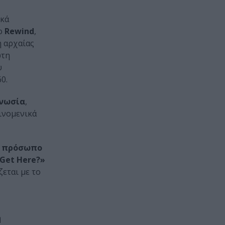
ικά
λο
Rewind
,
η αρχαίας
ώτη
υ
0.
νωσία
,
ινομενικά
) πρόσωπο
Get Here?»
εται με το
η