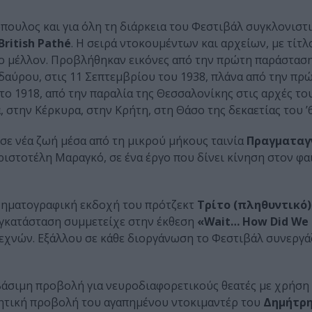
ουλος και για όλη τη διάρκεια του Φεστιβάλ συγκλονιστ
British Pathé
. Η σειρά ντοκουμέντων και αρχείων, με τίτ
 το μέλλον. Προβλήθηκαν εικόνες από την πρώτη παράστασ
δαύρου, στις 11 Σεπτεμβρίου του 1938, πλάνα από την πρ
ο 1918, από την παραλία της Θεσσαλονίκης στις αρχές το
στην Κέρκυρα, στην Κρήτη, στη Θάσο της δεκαετίας του ’6
ησε νέα ζωή μέσα από τη μικρού μήκους ταινία
Πραγματαγ
ιστοτέλη Μαραγκό, σε ένα έργο που δίνει κίνηση στον φα
νηματογραφική εκδοχή του πρότζεκτ
Τρίτο (πληθυντικό
εγκατάσταση συμμετείχε στην έκθεση
«Wait… How Did We 
χνών. Εξάλλου σε κάθε διοργάνωση το Φεστιβάλ συνεργάζ
άσιμη προβολή για νευροδιαφορετικούς θεατές με χρήση
ητική προβολή του αγαπημένου ντοκιμαντέρ του
Δημήτρ