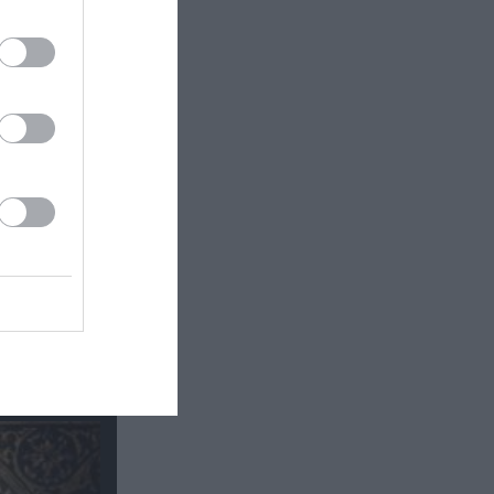
τάδι:
ματος