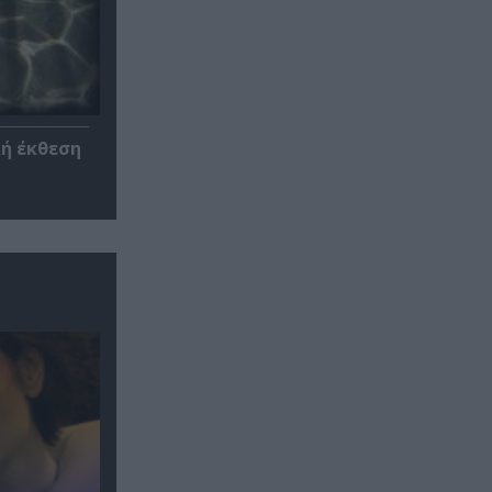
κή έκθεση