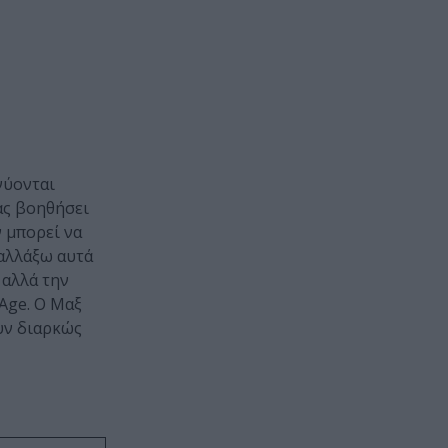
νύονται
ας βοηθήσει
ν µπορεί να
αλλάξω αυτά
 αλλά την
Age. O Μαξ
υν διαρκώς