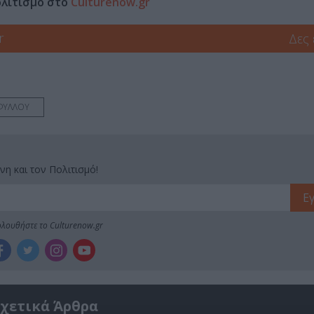
ολιτισμό στο
Culturenow.gr
r
Δες
ΦΥΛΛΟΥ
νη και τον Πολιτισμό!
λουθήστε το Culturenow.gr
χετικά Άρθρα