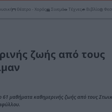
υσική
Θέατρο - Χορός
Σινεμά
Τέχνες
Βιβλίο
Φεσ
ρινής ζωής από τους
λμαν
ίο 61 μαθήματα καθημερινής ζωής από τους Στωι
αφύλλου.