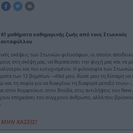
ο
61 μαθήματα καθημερινής ζωής από τους Στωικούς
ιανταφύλλου
.
ρικές σκέψεις των Στωικών φιλοσόφων, οι οποίοι αποδεικ
όµους στη σκέψη µας, να θεραπεύσει την ψυχή µας και να µ
καλύτεροι και πιο ευτυχισµένοι. Η φιλοσοφία των Στωικώ
µατα των 12 βηµάτων –«Θεέ µου, δώσε µου τη δύναµη να 
 και τη σοφία για να διακρίνω τη διαφορά µεταξύ τους»–,
µε στον Κοµφούκιο, στον Βούδα, στις αντιλήψεις του New 
 έχουν επηρεάσει τον σύγχρονο άνθρωπο, αλλά που βρίσκο
.
ΜΗΝ ΧΑΣΕΙΣ!