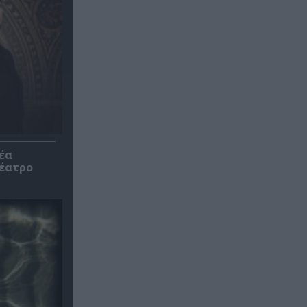
έα
θέατρο