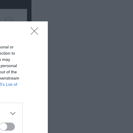
sonal or
ection to
ou may
 personal
out of the
 downstream
B’s List of