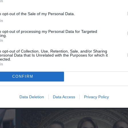
In
o opt-out of the Sale of my Personal Data.
In
to opt-out of processing my Personal Data for Targeted
ing.
In
o opt-out of Collection, Use, Retention, Sale, and/or Sharing
ersonal Data that Is Unrelated with the Purposes for which it
lected.
5»:
Σπύρος Κακατσάκης – Ανακρίνοντας το Σκο
In
Παρουσίαση του βιβλίου στα Public Συντάγ
CONFIRM
ημοφιλή Άρθρα
Data Deletion
Data Access
Privacy Policy