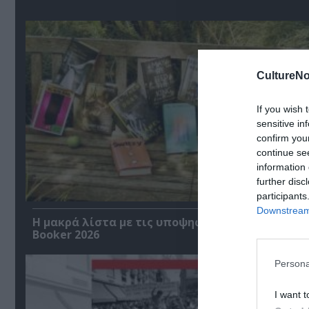
CultureNo
If you wish 
sensitive in
confirm you
continue se
information 
further disc
participants
Downstream 
Η μακρά λίστα με τις υποψηφιότητες για το Βρ
Booker 2026
Persona
I want t