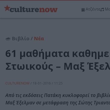
Ατζέντα
Μο
Βιβλίο /
Νέα
61 μαθήματα καθημε
Στωικούς – Μαξ Έξε
CULTURENOW
/
18-01-2016
/ 11:25
Από τις εκδόσεις Πατάκη κυκλοφορεί το βιβλ
Μαξ Έξελμαν σε μετάφραση της Σώτης Τριαντ