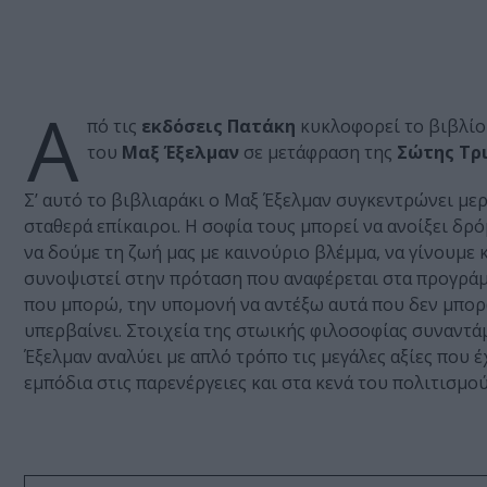
Α
πό τις
εκδόσεις Πατάκη
κυκλοφορεί το βιβλί
του
Μαξ
Έξελμαν
σε μετάφραση της
Σώτης Τρ
Σ’ αυτό το βιβλιαράκι ο Μαξ Έξελµαν συγκεντρώνει µε
σταθερά επίκαιροι. Η σοφία τους µπορεί να ανοίξει δρ
να δούµε τη ζωή µας µε καινούριο βλέµµα, να γίνουµε 
συνοψιστεί στην πρόταση που αναφέρεται στα προγράµ
που µπορώ, την υποµονή να αντέξω αυτά που δεν µπορώ
υπερβαίνει. Στοιχεία της στωικής φιλοσοφίας συναντά
Έξελµαν αναλύει µε απλό τρόπο τις µεγάλες αξίες που
εµπόδια στις παρενέργειες και στα κενά του πολιτισµού