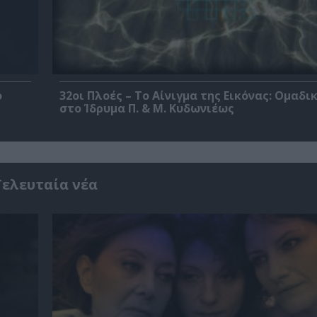
ο
32οι Πλοές – Το Αίνιγμα της Εικόνας: Ομαδι
στο Ίδρυμα Π. & Μ. Κυδωνιέως
Τελευταία νέα