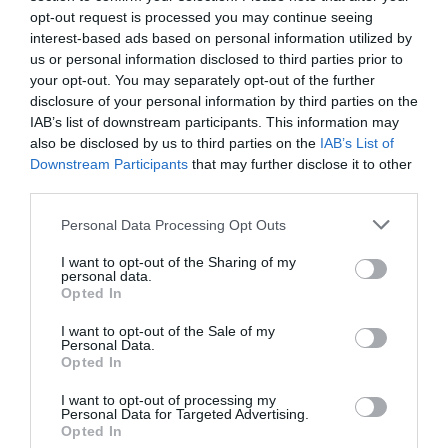
opt-out request is processed you may continue seeing
Νέοι Διαγωνισμοί
❯
interest-based ads based on personal information utilized by
us or personal information disclosed to third parties prior to
your opt-out. You may separately opt-out of the further
Tags
disclosure of your personal information by third parties on the
IAB’s list of downstream participants. This information may
ΛΕΩΝΙΔΑΣ ΚΑΒΑΚΟΣ
ΣΕΜΙΝΑΡΙΑ – ΣΥΝΕΔΡΙΑ
also be disclosed by us to third parties on the
IAB’s List of
Downstream Participants
that may further disclose it to other
Newsletter
third parties.
Κάθε βδομάδα στο e-mail σας τα τελευταία νέα για
Personal Data Processing Opt Outs
την Τέχνη και τον Πολιτισμό!
I want to opt-out of the Sharing of my
personal data.
Opted In
I want to opt-out of the Sale of my
Personal Data.
Opted In
Ακολουθήστε το Culturenow.gr
I want to opt-out of processing my
Personal Data for Targeted Advertising.
Opted In