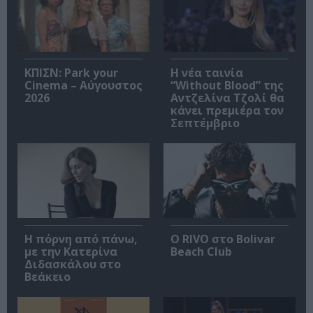
ΚΠΙΣΝ: Park your
Η νέα ταινία
Cinema – Αύγουστος
“Without Blood” της
2026
Αντζελίνα Τζολί θα
κάνει πρεμιέρα τον
Σεπτέμβριο
Η πόρνη από πάνω,
Ο RIVO στο Bolivar
με την Κατερίνα
Beach Club
Διδασκάλου στο
Βεάκειο