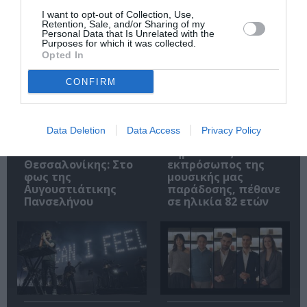
I want to opt-out of Collection, Use,
Σχετικά Άρθρα
Retention, Sale, and/or Sharing of my
Personal Data that Is Unrelated with the
Purposes for which it was collected.
Opted In
CONFIRM
Data Deletion
Data Access
Privacy Policy
Αρχαιολογικό
Ο Λάκης Χαλκιάς,
Μουσείο
σημαντικός
Θεσσαλονίκης: Στο
εκπρόσωπος της
φως της
μουσικής μας
Αυγουστιάτικης
παράδοσης, πέθανε
Πανσελήνου
σε ηλικία 82 ετών