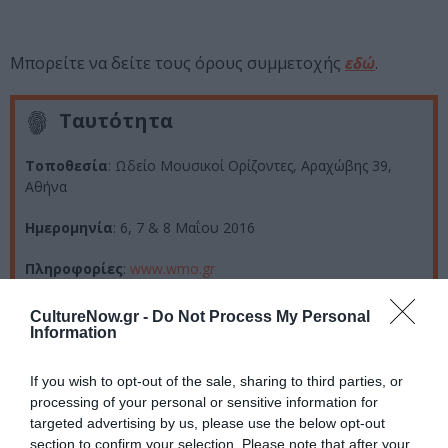
Μπορείτε να δείτε τους όρους συμμετοχής
εδώ
.
Ταυτότητα
Τοποθεσία
: Ωδείο Μουσικοί Ορίζοντες, Αραχώβης 39,
Αθήνα
Ημερομηνία
: 6, 7 & 8 Μαΐου 2016
Πληροφορίες
:
www.wmo.gr
CultureNow.gr -
Do Not Process My Personal
Information
Ακολουθήστε το Culturenow.gr στο
Google News
και
μάθετε πρώτοι όλες τις ειδήσεις
If you wish to opt-out of the sale, sharing to third parties, or
processing of your personal or sensitive information for
Δείτε όλα τα
τελευταία νέα
για την Τέχνη και τον
targeted advertising by us, please use the below opt-out
Πολιτισμό στο
Culturenow.gr
section to confirm your selection. Please note that after your