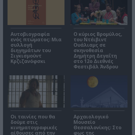
Αυτοβιογραφία
O κύριος Βρομύλος,
ενός πτώματος: Μια
του Ντέιβιντ
συλλογή
Ουάλιαμς σε
διηγημάτων του
σκηνοθεσία
Σιγκισμούντ
Δημήτρη Δεγαΐτη
Κρζιζανόφσκι
στο 12ο Διεθνές
Φεστιβάλ Άνδρου
Οι ταινίες που θα
Αρχαιολογικό
δούμε στις
Μουσείο
κινηματογραφικές
Θεσσαλονίκης: Στο
αίθουσες από την
φως της