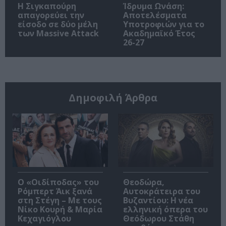
Η Σιγκαπούρη
Ίδρυμα Ωνάση:
απαγορεύει την
Αποτελέσματα
είσοδο σε δύο μέλη
Υποτροφιών για το
των Massive Attack
Ακαδημαϊκό Έτος
26-27
Δημοφιλή Άρθρα
O «Οιδίποδας» του
Θεοδώρα,
Ρόμπερτ Άικ ξανά
Αυτοκράτειρα του
στη Στέγη – Με τους
Βυζαντίου: Η νέα
Νίκο Κουρή & Μαρία
ελληνική όπερα του
Κεχαγιόγλου
Θεόδωρου Στάθη