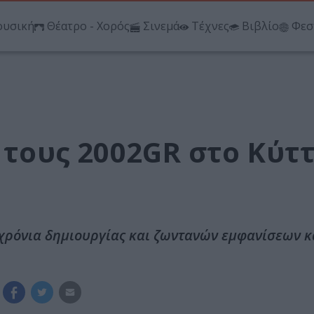
υσική
Θέατρο - Χορός
Σινεμά
Τέχνες
Βιβλίο
Φεσ
α τους 2002GR στο Κύτ
χρόνια δημιουργίας και ζωντανών εμφανίσεων κ