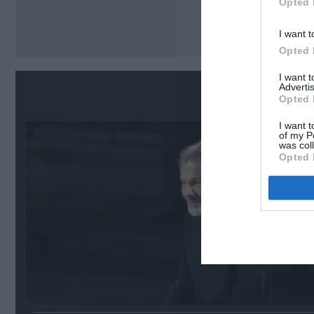
Opted 
Ακο
I want t
Opted 
I want 
Advertis
Σ
Opted 
I want t
of my P
was col
Opted 