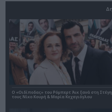
Δ
O «Οιδίποδας» του Ρόμπερτ Άικ ξανά στη Στέγη
τους Νίκο Κουρή & Μαρία Κεχαγιόγλου