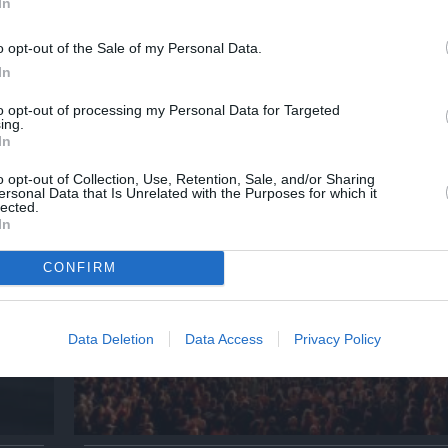
In
λουθήστε το Culturenow.gr
o opt-out of the Sale of my Personal Data.
In
to opt-out of processing my Personal Data for Targeted
ing.
χετικά Άρθρα
In
o opt-out of Collection, Use, Retention, Sale, and/or Sharing
ersonal Data that Is Unrelated with the Purposes for which it
lected.
In
CONFIRM
Data Deletion
Data Access
Privacy Policy