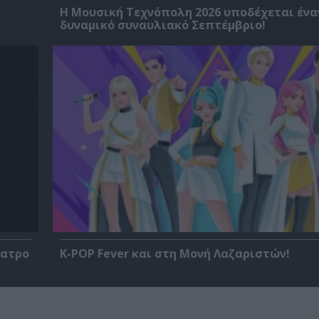
Η Μουσική Τεχνόπολη 2026 υποδέχεται ένα
δυναμικό συναυλιακό Σεπτέμβριο!
έατρο
K-POP Fever και στη Μονή Λαζαριστών!