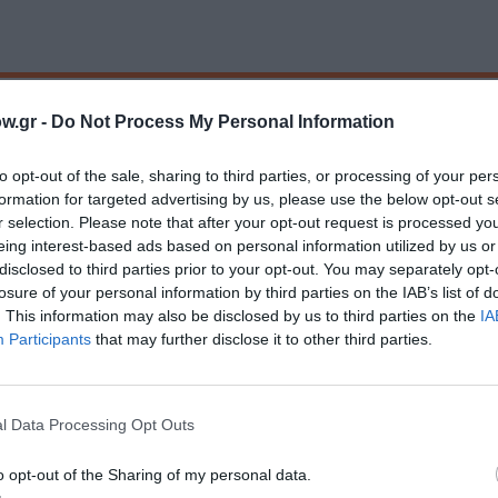
μάθετε πρώτοι όλες τις ειδήσεις
w.gr -
Do Not Process My Personal Information
ολιτισμό στο
Culturenow.gr
to opt-out of the sale, sharing to third parties, or processing of your per
formation for targeted advertising by us, please use the below opt-out s
r
Δες
r selection. Please note that after your opt-out request is processed y
eing interest-based ads based on personal information utilized by us or
disclosed to third parties prior to your opt-out. You may separately opt-
losure of your personal information by third parties on the IAB’s list of
. This information may also be disclosed by us to third parties on the
IA
ΙΚΟ ΡΟΚ
ΣΥΝΑΥΛΙΕΣ 2024
Participants
that may further disclose it to other third parties.
l Data Processing Opt Outs
νη και τον Πολιτισμό!
o opt-out of the Sharing of my personal data.