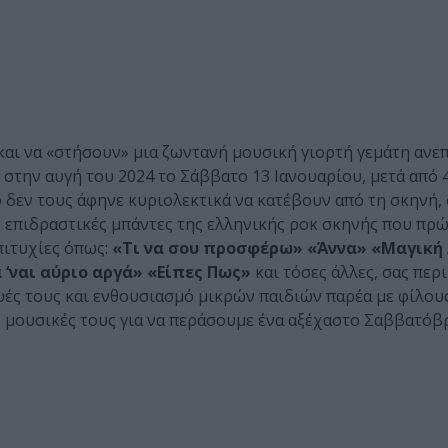
και να «στήσουν» μια ζωντανή μουσική γιορτή γεμάτη ανε
 στην αυγή του 2024 το Σάββατο 13 Ιανουαρίου, μετά από
 δεν τους άφηνε κυριολεκτικά να κατέβουν από τη σκηνή, 
ον επιδραστικές μπάντες της ελληνικής ροκ σκηνής που πρ
πιτυχίες όπως:
«Τι να σου προσφέρω» «Άννα» «Μαγική
 ‘ναι αύριο αργά» «Είπες Πως»
και τόσες άλλες, σας περ
υές τους και ενθουσιασμό μικρών παιδιών παρέα με φίλους
ις μουσικές τους για να περάσουμε ένα αξέχαστο Σαββατό