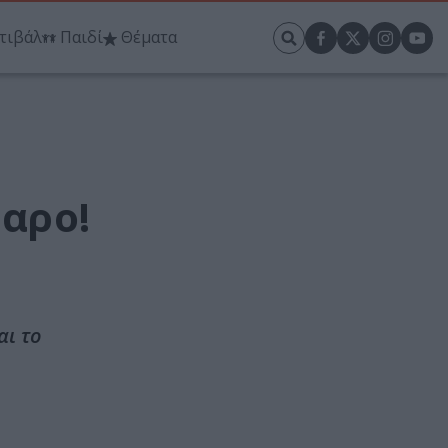
τιβάλ
Παιδί
Θέματα
ταρο!
αι το