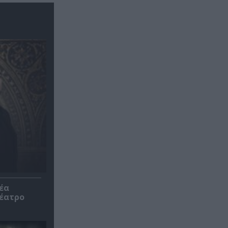
έα
θέατρο