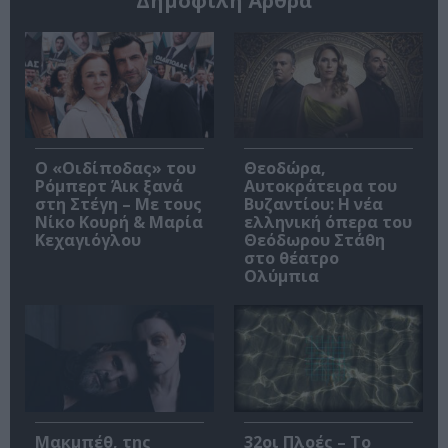
Δημοφιλή Άρθρα
O «Οιδίποδας» του
Θεοδώρα,
Ρόμπερτ Άικ ξανά
Αυτοκράτειρα του
στη Στέγη – Με τους
Βυζαντίου: Η νέα
Νίκο Κουρή & Μαρία
ελληνική όπερα του
Κεχαγιόγλου
Θεόδωρου Στάθη
στο θέατρο
Ολύμπια
Μακμπέθ, της
32οι Πλοές – Το