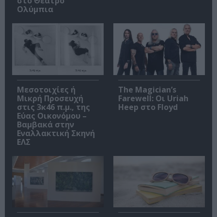
στο Θέατρο
Ολύμπια
Μεσοτοιχίες ή
The Magician’s
Μικρή Προσευχή
Farewell: Οι Uriah
στις 3κ46 π.μ., της
Heep στο Floyd
Εύας Οικονόμου –
Βαμβακά στην
Εναλλακτική Σκηνή
ΕΛΣ