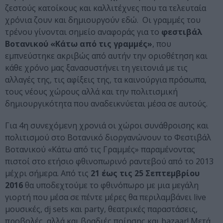
ζεστούς κατοίκους και καλλιτέχνες που τα τελευταία
χρόνια ζουν και δημιουργούν εδώ. Οι γραμμές του
τρένου γίνονται σημείο αναφοράς για το
φεστιβάλ
Βοτανικού «Κάτω από τις γραμμές»
, που
εμπνεύστηκε ακριβώς από αυτήν την οριοθέτηση και
κάθε χρόνο μας ξανασυστήνει τη γειτονιά με τις
αλλαγές της, τις αφίξεις της, τα καινούργια πρόσωπα,
τους νέους χώρους αλλά και την πολιτισμική
δημιουργικότητα που αναδεικνύεται μέσα σε αυτούς.
Για 4η συνεχόμενη χρονιά οι χώροι συνάθροισης και
πολιτισμού στο Βοτανικό διοργανώνουν το Φεστιβάλ
Βοτανικού «Κάτω από τις Γραμμές» παραμένοντας
πιστοί στο ετήσιο φθινοπωρινό ραντεβού από το 2013
μέχρι σήμερα. Από τις
21 έως τις 25 Σεπτεμβρίου
2016
θα υποδεχτούμε το φθινόπωρο με μια μεγάλη
γιορτή που μέσα σε πέντε μέρες θα περιλαμβάνει live
μουσικές, dj sets και party, θεατρικές παραστάσεις,
προβολές, αλλά και βραδιές ποίησης και bazaar! Μετά