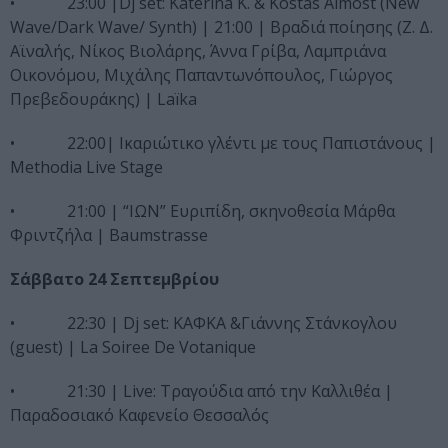
• 23:00 |Dj set: Katerina K. & Kostas Almost (New
Wave/Dark Wave/ Synth) | 21:00 | Βραδιά ποίησης (Ζ. Δ.
Αϊναλής, Νίκος Βιολάρης, Άννα Γρίβα, Λαμπριάνα
Οικονόμου, Μιχάλης Παπαντωνόπουλος, Γιώργος
Πρεβεδουράκης) | Laïka
• 22:00| Ικαριώτικο γλέντι με τους Παπιστάνους |
Methodia Live Stage
• 21:00 | “ΙΩΝ” Ευριπίδη, σκηνοθεσία Μάρθα
Φριντζήλα | Βaumstrasse
Σάββατο 24 Σεπτεμβρίου
• 22:30 | Dj set: ΚΑΦΚΑ &Γιάννης Στάνκογλου
(guest) | La Soiree De Votanique
• 21:30 | Live: Τραγούδια από την Καλλιθέα |
Παραδοσιακό Καφενείο Θεσσαλός