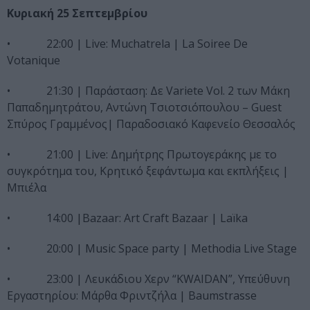
Κυριακή
25 Σεπτεμβρίου
• 22:00 | Live: Muchatrela | La Soiree De
Votanique
• 21:30 | Παράσταση: Δε Variete Vol. 2 των Μάκη
Παπαδημητράτου, Αντώνη Τσιοτσιόπουλου – Guest
Σπύρος Γραμμένος| Παραδοσιακό Καφενείο Θεσσαλός
• 21:00 | Live: Δημήτρης Πρωτογεράκης με το
συγκρότημα του, Κρητικό ξεφάντωμα και εκπλήξεις |
Μπιέλα
• 14:00 |Bazaar: Art Craft Bazaar | Laïka
• 20:00 | Music Space party | Methodia Live Stage
• 23:00 | Λευκάδιου Χερν “ΚWAIDAN”, Υπεύθυνη
Εργαστηρίου: Μάρθα Φριντζήλα | Βaumstrasse