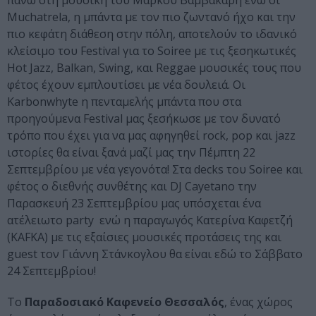
πάνω στη μουσική του Μάρκου Βαμβακάρη ενώ οι
Muchatrela, η μπάντα με τον πιο ζωντανό ήχο και την
πιο κεφάτη διάθεση στην πόλη, αποτελούν το ιδανικό
κλείσιμο του Festival για το Soiree με τις ξεσηκωτικές
Hot Jazz, Balkan, Swing, και Reggae μουσικές τους που
φέτος έχουν εμπλουτίσει με νέα δουλειά. Οι
Karbonwhyte η πενταμελής μπάντα που στα
προηγούμενα Festival μας ξεσήκωσε με τον δυνατό
τρόπο που έχει για να μας αφηγηθεί rock, pop και jazz
ιστορίες θα είναι ξανά μαζί μας την Πέμπτη 22
Σεπτεμβρίου με νέα γεγονότα! Στα decks του Soiree και
φέτος ο διεθνής συνθέτης και DJ Cayetano την
Παρασκευή 23 Σεπτεμβρίου μας υπόσχεται ένα
ατέλειωτο party ενώ η παραγωγός Κατερίνα Καφετζή
(KAFKA) με τις εξαίσιες μουσικές προτάσεις της και
guest τον Γιάννη Στάνκογλου θα είναι εδώ το Σάββατο
24 Σεπτεμβρίου!
Το
Παραδοσιακό Καφενείο Θεσσαλός
, ένας χώρος