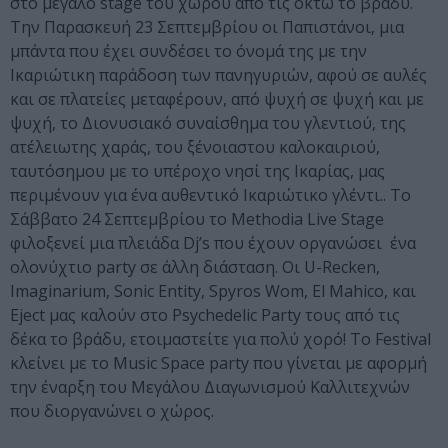
στο μεγάλο stage του χώρου από τις οκτώ το βράδυ.
Την Παρασκευή 23 Σεπτεμβρίου οι Παπιστάνοι, μια
μπάντα που έχει συνδέσει το όνομά της με την
Ικαριώτικη παράδοση των πανηγυριών, αφού σε αυλές
και σε πλατείες μεταφέρουν, από ψυχή σε ψυχή και με
ψυχή, το Διονυσιακό συναίσθημα του γλεντιού, της
ατέλειωτης χαράς, του ξένοιαστου καλοκαιριού,
ταυτόσημου με το υπέροχο νησί της Ικαρίας, μας
περιμένουν για ένα αυθεντικό Ικαριώτικο γλέντι.. Το
Σάββατο 24 Σεπτεμβρίου το Methodia Live Stage
φιλοξενεί μια πλειάδα Dj’s που έχουν οργανώσει ένα
ολονύχτιο party σε άλλη διάσταση. Οι U-Recken,
Imaginarium, Sonic Entity, Spyros Wom, El Mahico, και
Eject μας καλούν στο Psychedelic Party τους από τις
δέκα το βράδυ, ετοιμαστείτε για πολύ χορό! Το Festival
κλείνει με το Music Space party που γίνεται με αφορμή
την έναρξη του Μεγάλου Διαγωνισμού Καλλιτεχνών
που διοργανώνει ο χώρος.