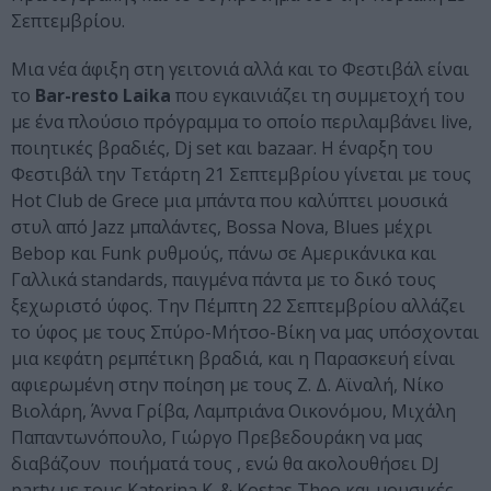
Σεπτεμβρίου.
Μια νέα άφιξη στη γειτονιά αλλά και το Φεστιβάλ είναι
το
Bar-resto Laika
που εγκαινιάζει τη συμμετοχή του
με ένα πλούσιο πρόγραμμα το οποίο περιλαμβάνει live,
ποιητικές βραδιές, Dj set και bazaar. Η έναρξη του
Φεστιβάλ την Τετάρτη 21 Σεπτεμβρίου γίνεται με τους
Hot Club de Grece μια μπάντα που καλύπτει μουσικά
στυλ από Jazz μπαλάντες, Bossa Nova, Blues μέχρι
Bebop και Funk ρυθμούς, πάνω σε Αμερικάνικα και
Γαλλικά standards, παιγμένα πάντα με το δικό τους
ξεχωριστό ύφος. Την Πέμπτη 22 Σεπτεμβρίου αλλάζει
το ύφος με τους Σπύρο-Μήτσο-Βίκη να μας υπόσχονται
μια κεφάτη ρεμπέτικη βραδιά, και η Παρασκευή είναι
αφιερωμένη στην ποίηση με τους Ζ. Δ. Αϊναλή, Νίκο
Βιολάρη, Άννα Γρίβα, Λαμπριάνα Οικονόμου, Μιχάλη
Παπαντωνόπουλο, Γιώργο Πρεβεδουράκη να μας
διαβάζουν ποιήματά τους , ενώ θα ακολουθήσει DJ
party με τους Katerina K. & Kostas Theo και μουσικές