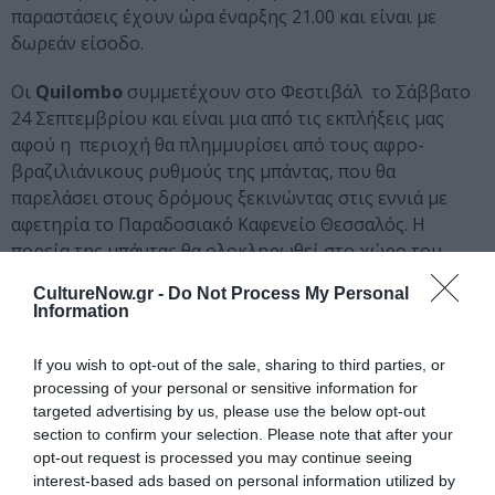
παραστάσεις έχουν ώρα έναρξης 21.00 και είναι με
δωρεάν είσοδο.
Οι
Quilombo
συμμετέχουν στο Φεστιβάλ το Σάββατο
24 Σεπτεμβρίου και είναι μια από τις εκπλήξεις μας
αφού η περιοχή θα πλημμυρίσει από τους αφρο-
βραζιλιάνικους ρυθμούς της μπάντας, που θα
παρελάσει στους δρόμους ξεκινώντας στις εννιά με
αφετηρία το Παραδοσιακό Καφενείο Θεσσαλός. Η
πορεία της μπάντας θα ολοκληρωθεί στο χώρο του
Quilombo Centro Cultural, όπου θα δώσει τη σκυτάλη
CultureNow.gr -
Do Not Process My Personal
στον Dj KyrBill Funk Afrobeat Reggae Brass and Tropical
Information
Grooves.
If you wish to opt-out of the sale, sharing to third parties, or
Όλες οι εκδηλώσεις είναι με δωρεάν είσοδο εκτός από
processing of your personal or sensitive information for
το Methodia Live Stage που έχει τιμή εισιτηρίου.
targeted advertising by us, please use the below opt-out
Παρακάτω θα βρείτε αναλυτικά το πρόγραμμα της κάθε
section to confirm your selection. Please note that after your
μέρας και τις διευθύνσεις των χώρων που
opt-out request is processed you may continue seeing
interest-based ads based on personal information utilized by
συμμετέχουν στο Φεστιβάλ Βοτανικού «Κάτω από τις