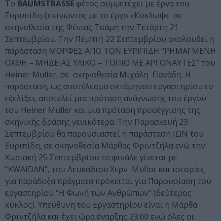
Το
BAUMSTRASSE
φέτος συμμετέχει με έργα του
Ευρυπίδη ξεκινώντας με το έργο «Κύκλωψ» σε
σκηνοθεσία της Φένιας Τσάμη την Τετάρτη 21
Σεπτεμβρίου. Την Πέμπτη 22 Σεπτεμβρίου ακολουθεί η
παράσταση ΜΟΡΦΕΣ ΑΠΟ ΤΟΝ ΕΥΡΙΠΙΔΗ “ΡΗΜΑΓΜΕΝΗ
ΟΧΘΗ – ΜΗΔΕΙΑΣ ΥΛΙΚΟ – ΤΟΠΙΟ ΜΕ ΑΡΓΟΝΑΥΤΕΣ” του
Heiner Muller, σε σκηνοθεσία Μιχάλη Πανάδη. Η
παράσταση, ως αποτέλεσμα οκτάμηνου εργαστηρίου εν
εξελίξει, αποτελεί μια πρόταση ανάγνωσης του έργου
του Heiner Muller και μια πρόταση προσέγγισης της
σκηνικής δράσης γενικότερα. Την Παρασκευή 23
Σεπτεμβρίου θα παρουσιαστεί η παράσταση ΙΩΝ του
Ευριπίδη, σε σκηνοθεσία Μάρθας Φριντζήλα ενώ την
Κυριακή 25 Σεπτεμβρίου το φινάλε γίνεται με
“ΚWAIDAN”, του Λευκάδιου Χερν Μύθοι και ιστορίες
για παράδοξα πράγματα πρόκειται για Παρουσίαση του
εργαστηρίου “H Φωνή των Ανθρώπων” (δεύτερος
κύκλος). Υπεύθυνη του Εργαστηρίου είναι η Μάρθα
Φριντζήλα και έχει ώρα έναρξης 23.00 ενώ όλες οι