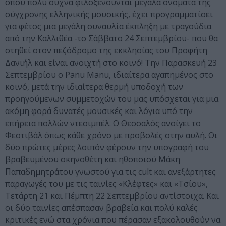
όπου πολύ συχνά φιλοξενούνται μεγάλα ονόματα της
σύγχρονης ελληνικής μουσικής, έχει προγραμματίσει
για φέτος μια μεγάλη συναυλία έκπληξη με τραγούδια
από την Καλλιθέα -το Σάββατο 24 Σεπτεμβρίου- που θα
στηθεί στον πεζόδρομο της εκκλησίας του Προφήτη
Δανιήλ και είναι ανοιχτή στο κοινό! Την Παρασκευή 23
Σεπτεμβρίου ο Panu Manu, ιδιαίτερα αγαπημένος στο
κοινό, μετά την ιδιαίτερα θερμή υποδοχή των
προηγούμενων συμμετοχών του μας υπόσχεται για μια
ακόμη φορά δυνατές μουσικές και λόγια υπό την
επήρεια πολλών ντεσιμπέλ. Ο Θεσσαλός ανοίγει το
Φεστιβάλ όπως κάθε χρόνο με προβολές στην αυλή. Οι
δύο πρώτες μέρες λοιπόν φέρουν την υπογραφή του
βραβευμένου σκηνοθέτη και ηθοποιού Μάκη
Παπαδημητράτου γνωστού για τις cult και ανεξάρτητες
παραγωγές του με τις ταινίες «Κλέφτες» και «Τσίου»,
Τετάρτη 21 και Πέμπτη 22 Σεπτεμβρίου αντίστοιχα. Και
οι δύο ταινίες απέσπασαν βραβεία και πολύ καλές
κριτικές ενώ στα χρόνια που πέρασαν εξακολουθούν να