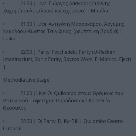
• 21:30 | Live: Γιώργος Λάσκαρις Γιάννης
Ζαχαρόπουλος (λαϊκά και όχι μόνο) | Μπιέλα
• 21:30 | Live: Αντιγόνη Μπασακάρου, Αργύρης
Νικολάου-Κώστας Τσιγώνιας (ρεμπέτικη βραδιά) |
Laïka
• 22:00 | Party: Psychedelic Party (U-Recken,
Imaginarium, Sonic Entity, Spyros Wom, El Mahico, Eject)
|
Methodia Live Stage
• 21:00 |Live: Οι Quilombo στους δρόμους του
Βοτανικού – αφετηρία Παραδοσιακό Καφενείο
Θεσσαλός
• 22:30 | Dj Party: Dj KyrBill | Quilombo Centro
Cultural