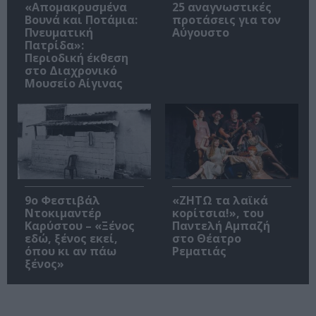
«Απομακρυσμένα
25 αναγνωστικές
Βουνά και Ποτάμια:
προτάσεις για τον
Πνευματική
Αύγουστο
Πατρίδα»:
Περιοδική έκθεση
στο Διαχρονικό
Μουσείο Αίγινας
9ο Φεστιβάλ
«ΖΗΤΩ τα λαϊκά
Ντοκιμαντέρ
κορίτσια!», του
Καρύστου – «Ξένος
Παντελή Αμπαζή
εδώ, ξένος εκεί,
στο Θέατρο
όπου κι αν πάω
Ρεματιάς
ξένος»