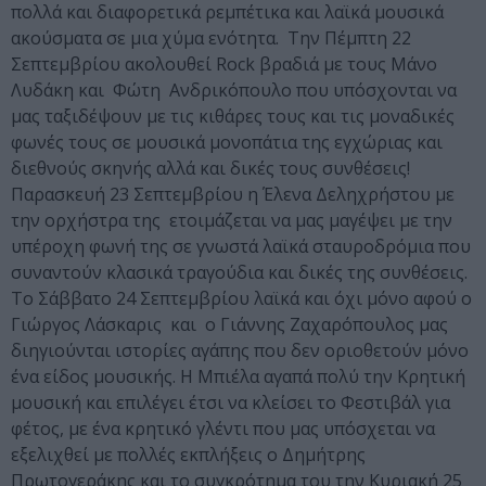
πολλά και διαφορετικά ρεμπέτικα και λαϊκά μουσικά
ακούσματα σε μια χύμα ενότητα. Την Πέμπτη 22
Σεπτεμβρίου ακολουθεί Rock βραδιά με τους Μάνο
Λυδάκη και Φώτη Ανδρικόπουλο που υπόσχονται να
μας ταξιδέψουν με τις κιθάρες τους και τις μοναδικές
φωνές τους σε μουσικά μονοπάτια της εγχώριας και
διεθνούς σκηνής αλλά και δικές τους συνθέσεις!
Παρασκευή 23 Σεπτεμβρίου η Έλενα Δεληχρήστου με
την ορχήστρα της ετοιμάζεται να μας μαγέψει με την
υπέροχη φωνή της σε γνωστά λαϊκά σταυροδρόμια που
συναντούν κλασικά τραγούδια και δικές της συνθέσεις.
Το Σάββατο 24 Σεπτεμβρίου λαϊκά και όχι μόνο αφού ο
Γιώργος Λάσκαρις και ο Γιάννης Ζαχαρόπουλος μας
διηγιούνται ιστορίες αγάπης που δεν οριοθετούν μόνο
ένα είδος μουσικής. Η Μπιέλα αγαπά πολύ την Κρητική
μουσική και επιλέγει έτσι να κλείσει το Φεστιβάλ για
φέτος, με ένα κρητικό γλέντι που μας υπόσχεται να
εξελιχθεί με πολλές εκπλήξεις ο Δημήτρης
Πρωτογεράκης και το συγκρότημα του την Κυριακή 25