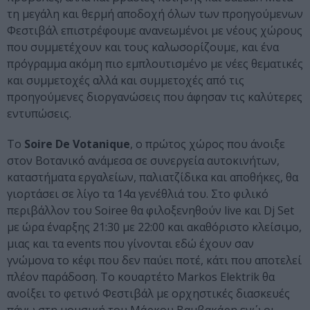
τη μεγάλη και θερμή αποδοχή όλων των προηγούμενων
Φεστιβάλ επιστρέφουμε ανανεωμένοι με νέους χώρους
που συμμετέχουν και τους καλωσορίζουμε, και ένα
πρόγραμμα ακόμη πιο εμπλουτισμένο με νέες θεματικές
και συμμετοχές αλλά και συμμετοχές από τις
προηγούμενες διοργανώσεις που άφησαν τις καλύτερες
εντυπώσεις.
Το
Soire De Votanique
, ο πρώτος χώρος που άνοιξε
στον Βοτανικό ανάμεσα σε συνεργεία αυτοκινήτων,
καταστήματα εργαλείων, παλιατζίδικα και αποθήκες, θα
γιορτάσει σε λίγο τα 14α γενέθλιά του. Στο φιλικό
περιβάλλον του Soiree θα φιλοξενηθούν live και Dj Set
με ώρα έναρξης 21:30 με 22:00 και ακαθόριστο κλείσιμο,
μιας και τα events που γίνονται εδώ έχουν σαν
γνώμονα το κέφι που δεν παύει ποτέ, κάτι που αποτελεί
πλέον παράδοση. Το κουαρτέτο Markos Elektrik θα
ανοίξει το φετινό Φεστιβάλ με ορχηστικές διασκευές