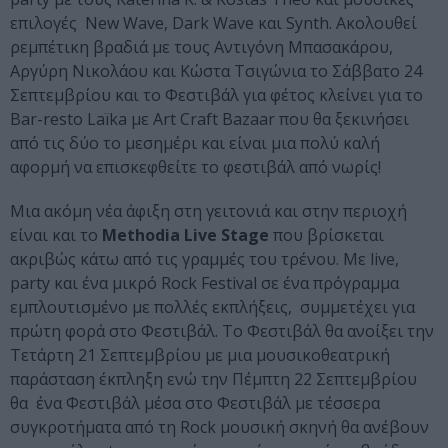
επιλογές New Wave, Dark Wave και Synth. Ακολουθεί
ρεμπέτικη βραδιά με τους Αντιγόνη Μπασακάρου,
Αργύρη Νικολάου και Κώστα Τσιγώνια το Σάββατο 24
Σεπτεμβρίου και το Φεστιβάλ για φέτος κλείνει για το
Bar-resto Laïka με Art Craft Bazaar που θα ξεκινήσει
από τις δύο το μεσημέρι και είναι μια πολύ καλή
αφορμή να επισκεφθείτε το φεστιβάλ από νωρίς!
Μια ακόμη νέα άφιξη στη γειτονιά και στην περιοχή
είναι και το
Methodia Live Stage
που βρίσκεται
ακριβώς κάτω από τις γραμμές του τρένου. Με live,
party και ένα μικρό Rock Festival σε ένα πρόγραμμα
εμπλουτισμένο με πολλές εκπλήξεις, συμμετέχει για
πρώτη φορά στο Φεστιβάλ. Το Φεστιβάλ θα ανοίξει την
Τετάρτη 21 Σεπτεμβρίου με μια μουσικοθεατρική
παράσταση έκπληξη ενώ την Πέμπτη 22 Σεπτεμβρίου
θα ένα Φεστιβάλ μέσα στο Φεστιβάλ με τέσσερα
συγκροτήματα από τη Rock μουσική σκηνή θα ανέβουν