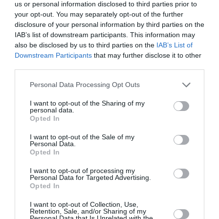
us or personal information disclosed to third parties prior to
Γραμμές».
your opt-out. You may separately opt-out of the further
disclosure of your personal information by third parties on the
Αναλυτικό Πρόγραμμα
IAB’s list of downstream participants. This information may
also be disclosed by us to third parties on the
IAB’s List of
Τετάρτη 21 Σεπτεμβρίου
Downstream Participants
that may further disclose it to other
third parties.
• 21:30 | Live: Markos Elektrik| La Soiree De
Votanique
Personal Data Processing Opt Outs
I want to opt-out of the Sharing of my
• 21:30 | Πρoβολή: Κλέφτες του Μάκη
personal data.
Παπαδημητράτου| Παραδοσιακό Καφενείο Θεσσαλός
Opted In
I want to opt-out of the Sale of my
• 21:30 | Live: Μουσικώς Χύμα (Μάλαμα Σεβαστού,
Personal Data.
Γιώργος Αγγελόπουλος, Μανώλης Σουρανάκης) |
Opted In
Μπιέλα
I want to opt-out of processing my
Personal Data for Targeted Advertising.
• 21:30 | Live: Hot Club de Grece | Laïka
Opted In
• 21.00 | Μουσικοθεατρική παράσταση |
I want to opt-out of Collection, Use,
Retention, Sale, and/or Sharing of my
Methodia Live Stage
Personal Data that Is Unrelated with the