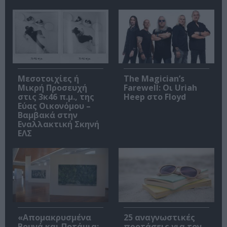
Μεσοτοιχίες ή
The Magician’s
Μικρή Προσευχή
Farewell: Οι Uriah
στις 3κ46 π.μ., της
Heep στο Floyd
Εύας Οικονόμου –
Βαμβακά στην
Εναλλακτική Σκηνή
ΕΛΣ
«Απομακρυσμένα
25 αναγνωστικές
Βουνά και Ποτάμια:
προτάσεις για τον