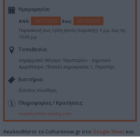
Ημερομηνία:
16/12/2022
20/12/2022
Από:
Εως:
Παρασκευή έως Τρίτη (εκτός Κυριακής): 5 μ.μ. έως τις
10.00 μ.μ
Τοποθεσία:
Δημαρχιακό Μέγαρο Περιστερίου - Δημοτικό
Αμφιθέατρο, Πλατεία Δημοκρατίας 1, Περιστέρι
Eισιτήρια:
Είσοδος ελεύθερη
Πληροφορίες / Κρατήσεις:
marathonfest.weebly.com
Ακολουθήστε το Culturenow.gr στο
Google News
και
μάθετε πρώτοι όλες τις ειδήσεις