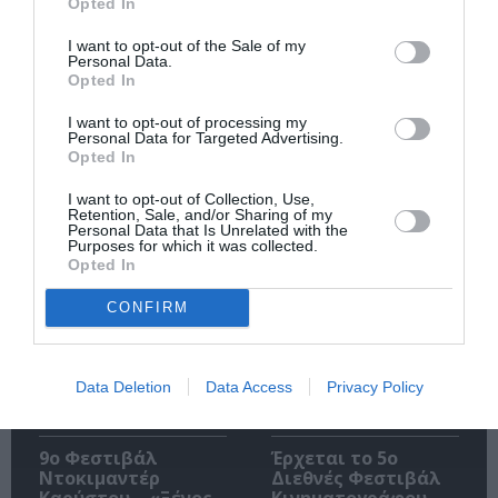
Opted In
I want to opt-out of the Sale of my
Personal Data.
Opted In
I want to opt-out of processing my
Personal Data for Targeted Advertising.
Ακολουθήστε το Culturenow.gr
Opted In
I want to opt-out of Collection, Use,
Retention, Sale, and/or Sharing of my
Personal Data that Is Unrelated with the
Purposes for which it was collected.
Opted In
Σχετικά Άρθρα
CONFIRM
Data Deletion
Data Access
Privacy Policy
9ο Φεστιβάλ
Έρχεται το 5ο
Ντοκιμαντέρ
Διεθνές Φεστιβάλ
Καρύστου – «Ξένος
Κινηματογράφου