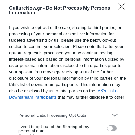
CultureNow.gr -
Do Not Process My Personal
Δείτε όλα τα
τελευταία νέα
για την Τέχνη και τον
Information
Πολιτισμό στο
Culturenow.gr
If you wish to opt-out of the sale, sharing to third parties, or
processing of your personal or sensitive information for
Νέοι Διαγωνισμοί
❯
targeted advertising by us, please use the below opt-out
section to confirm your selection. Please note that after your
Tags
opt-out request is processed you may continue seeing
interest-based ads based on personal information utilized by
ΔΩΡΕΑΝ ΕΚΔΗΛΩΣΕΙΣ
ΕΛΛΗΝΙΚΕΣ ΤΑΙΝΙΕΣ
us or personal information disclosed to third parties prior to
ΚΙΝΗΜΑΤΟΓΡΑΦΙΚΑ ΦΕΣΤΙΒΑΛ
your opt-out. You may separately opt-out of the further
disclosure of your personal information by third parties on the
ΝΤΟΚΙΜΑΝΤΕΡ - ΙΣΤΟΡΙΚΕΣ ΤΑΙΝΙΕΣ
ΞΕΝΕΣ ΤΑΙΝΙΕΣ
IAB’s list of downstream participants. This information may
also be disclosed by us to third parties on the
IAB’s List of
ΠΑΙΔΙΚΟ ΣΙΝΕΜΑ - ΠΑΙΔΙΚΕΣ ΤΑΙΝΙΕΣ
Downstream Participants
that may further disclose it to other
ΤΑΙΝΙΕΣ ΜΙΚΡΟΥ ΜΗΚΟΥΣ
ΦΑΝΤΑΣΙΑΣ - ANIMATION
third parties.
Personal Data Processing Opt Outs
Newsletter
I want to opt-out of the Sharing of my
Κάθε βδομάδα στο e-mail σας τα τελευταία νέα για
personal data.
την Τέχνη και τον Πολιτισμό!