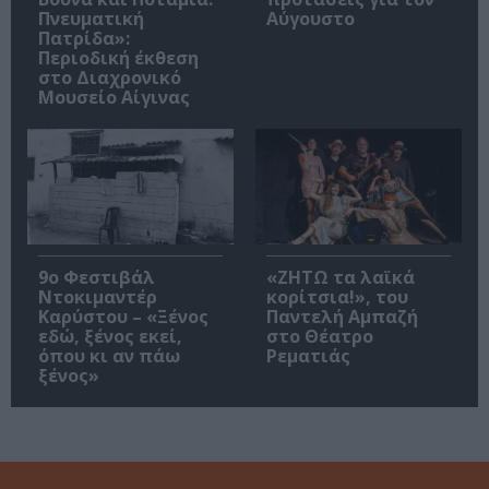
Πνευματική
Αύγουστο
Πατρίδα»:
Περιοδική έκθεση
στο Διαχρονικό
Μουσείο Αίγινας
9ο Φεστιβάλ
«ΖΗΤΩ τα λαϊκά
Ντοκιμαντέρ
κορίτσια!», του
Καρύστου – «Ξένος
Παντελή Αμπαζή
εδώ, ξένος εκεί,
στο Θέατρο
όπου κι αν πάω
Ρεματιάς
ξένος»