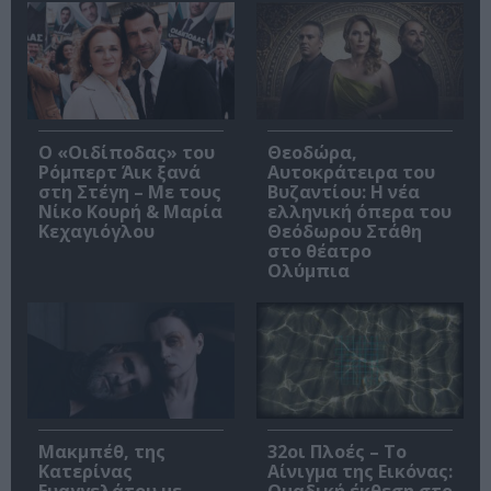
O «Οιδίποδας» του
Θεοδώρα,
Ρόμπερτ Άικ ξανά
Αυτοκράτειρα του
στη Στέγη – Με τους
Βυζαντίου: Η νέα
Νίκο Κουρή & Μαρία
ελληνική όπερα του
Κεχαγιόγλου
Θεόδωρου Στάθη
στο θέατρο
Ολύμπια
Μακμπέθ, της
32οι Πλοές – Το
Κατερίνας
Αίνιγμα της Εικόνας: