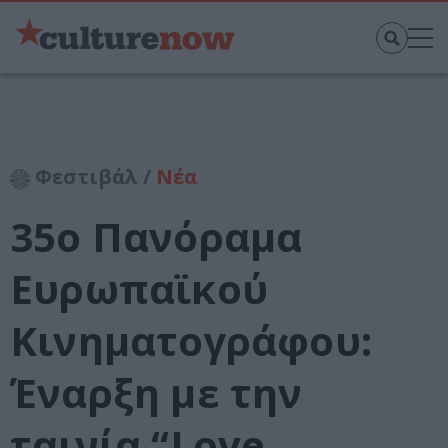
Φεστιβάλ /
Νέα
35ο Πανόραμα
Ευρωπαϊκού
Κινηματογράφου:
Έναρξη με την
ταινία “Love