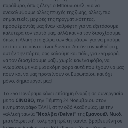
παράθυρο, όπως έλεγε ο Μπουνιουέλ, για να
ανακαλύψουμε άλλες πτυχές της ζωής, άλλες, πιο
σημαντικές, μορφές της πραγματικότητας,
προσφέροντάς μας έναν καθρέφτη για να εξετάσουμε
καλύτερα τον εαυτό μας, αλλά και να τον διασχίσουμε,
όπως η Αλίκη στη χώρα των θαυμάτων, για να μπούμε
εκεί που τα πάντα είναι δυνατά. Αυτόν τον καθρέφτη,
αυτήν την πόρτα, σας καλούμε και πάλι, για 35η φορά,
να τον διασχίσουμε μαζί, χωρίς κανένα φόβο, να
γνωρίσουμε για μια ακόμη φορά αυτά που έχουν να μας
πουν και να μας προτείνουν οι Ευρωπαίοι, και όχι
μόνο, δημιουργοί μας!
Το 35ο Πανόραμα κάνει επίσημη έναρξη σε συνεργασία
με το
CINOBO,
την Πέμπτη 24 Νοεμβρίου στον
κινηματογράφο ΈΛΛΗ, στην οδό Ακαδημίας, με την
γαλλική ταινία
“Ντάλβα (Dalva)”
της
Εμανουέλ Νικό
,
μια εξαιρετική, τολμηρή πρώτη ταινία, βραβευμένη σε
διάφορα διεθνή φεστιβάλ (Κάννες, Χονγκ Κονγκ,