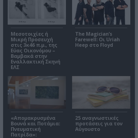
Μεσοτοιχίες ή
The Magician’s
Μικρή Προσευχή
Farewell: Οι Uriah
στις 3κ46 π.μ., της
Heep στο Floyd
Εύας Οικονόμου –
Βαμβακά στην
Εναλλακτική Σκηνή
ΕΛΣ
«Απομακρυσμένα
25 αναγνωστικές
Βουνά και Ποτάμια:
προτάσεις για τον
Πνευματική
Αύγουστο
Πατρίδα»: