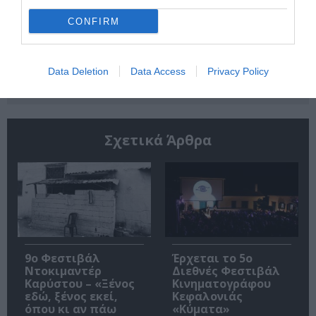
CONFIRM
Ακολουθήστε το Culturenow.gr
Data Deletion
Data Access
Privacy Policy
Σχετικά Άρθρα
9ο Φεστιβάλ
Έρχεται το 5ο
Ντοκιμαντέρ
Διεθνές Φεστιβάλ
Καρύστου – «Ξένος
Κινηματογράφου
εδώ, ξένος εκεί,
Κεφαλονιάς
όπου κι αν πάω
«Κύματα»