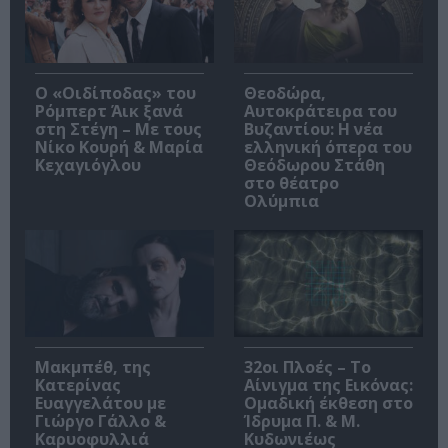
O «Οιδίποδας» του
Θεοδώρα,
Ρόμπερτ Άικ ξανά
Αυτοκράτειρα του
στη Στέγη – Με τους
Βυζαντίου: Η νέα
Νίκο Κουρή & Μαρία
ελληνική όπερα του
Κεχαγιόγλου
Θεόδωρου Στάθη
στο θέατρο
Ολύμπια
Μακμπέθ, της
32οι Πλοές – Το
Κατερίνας
Αίνιγμα της Εικόνας:
Ευαγγελάτου με
Ομαδική έκθεση στο
Γιώργο Γάλλο &
Ίδρυμα Π. & Μ.
Καρυοφυλλιά
Κυδωνιέως