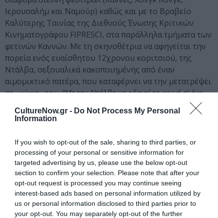
Ιερουσαλήμ και Ναμούρ) καθώς και με το Βραβείο
Καλύτερης Ταινίας της Διεθνούς Ένωσης Κριτικών
Κινηματογράφου FIPRESCI, στα παράλληλα τμήματα των
φετινών Καννών. Με τη σκηνοθέτρια να αφηγείται την
πορεία ενός ευαίσθητου 12χρονου κοριτσιού, της
Ντάλβα, σεξουαλικά κακοποιημένης από έναν
αιμομικτικό πατέρα, που καταφέρνει να την μετατρέψει
σε «νύφη» του.
“Με την Ντάλβα να οδηγεί το κοινό σ’ ένα
παράξενο ψυχολογικό ταξίδι: στον μακρύ και οδυνηρό
CultureNow.gr -
Do Not Process My Personal
δρόμο της επιστροφής στην παιδική ηλικία, μετά τον
Information
επιβεβλημένο ρόλο της να είναι ένα ενήλικο αντικείμενο του
σεξ”,
όπως χαρακτηριστικά έγραφε ένας ξένος κριτικός.
If you wish to opt-out of the sale, sharing to third parties, or
processing of your personal or sensitive information for
targeted advertising by us, please use the below opt-out
Ταυτότητα
section to confirm your selection. Please note that after your
opt-out request is processed you may continue seeing
Περισσότερες πληροφορίες:
panoramafest.org
interest-based ads based on personal information utilized by
us or personal information disclosed to third parties prior to
Ακολουθήστε το Culturenow.gr στο
Google News
και
your opt-out. You may separately opt-out of the further