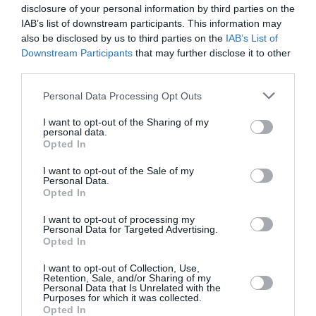
disclosure of your personal information by third parties on the
μάθετε πρώτοι όλες τις ειδήσεις
IAB’s list of downstream participants. This information may
also be disclosed by us to third parties on the
IAB’s List of
Δείτε όλα τα
τελευταία νέα
για την Τέχνη και τον
Downstream Participants
that may further disclose it to other
Πολιτισμό στο
Culturenow.gr
third parties.
Νέοι Διαγωνισμοί
❯
Personal Data Processing Opt Outs
I want to opt-out of the Sharing of my
Tags
personal data.
Opted In
CINOBO
ΔΡΑΜΑΤΙΚΗ - ΚΟΙΝΩΝΙΚΗ
I want to opt-out of the Sale of my
Personal Data.
ΚΙΝΗΜΑΤΟΓΡΑΦΙΚΑ ΦΕΣΤΙΒΑΛ
ΞΕΝΕΣ ΤΑΙΝΙΕΣ
Opted In
ΠΑΝΟΡΑΜΑ ΕΥΡΩΠΑΪΚΟΥ ΚΙΝΗΜΑΤΟΓΡΑΦΟΥ
I want to opt-out of processing my
Personal Data for Targeted Advertising.
Opted In
Newsletter
Κάθε βδομάδα στο e-mail σας τα τελευταία νέα για
I want to opt-out of Collection, Use,
Retention, Sale, and/or Sharing of my
την Τέχνη και τον Πολιτισμό!
Personal Data that Is Unrelated with the
Purposes for which it was collected.
Opted In