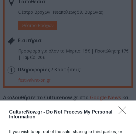
Τοποθεσία:
Θέατρο Βράχων, Νεαπόλεως 58, Βύρωνας
Θέατρο Βράχων
Eισιτήρια:
Προσφορά για όλον το Μάρτιο: 15€ | Προπώληση: 17€
| Ταμείο: 20€
Πληροφορίες / Κρατήσεις:
festivalvraxon.gr
Ακολουθήστε το Culturenow.gr στο
Google News
και
μάθετε πρώτοι όλες τις ειδήσεις
CultureNow.gr -
Do Not Process My Personal
Information
Δείτε όλα τα
τελευταία νέα
για την Τέχνη και τον
Πολιτισμό στο
Culturenow.gr
If you wish to opt-out of the sale, sharing to third parties, or