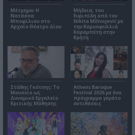
Μέτρημα: Η
Μήδεια, του
Νατάσσα
Ευριπίδη από τον
Μποφίλιου στο
Nikita Milivojević με
Αρχαίο Θέατρο Δίου
την Καρυοφυλλιά
Καραμπέτη στην
Κρήτη
Στάθης Γκότσης: Το
Athens Baroque
Μουσείο ως
Festival 2026 με ένα
Δυναμικό Εργαλείο
πρόγραμμα γεμάτο
Κριτικής Μάθησης
αντιθέσεις