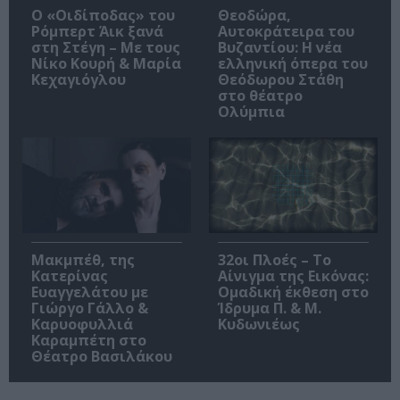
O «Οιδίποδας» του
Θεοδώρα,
Ρόμπερτ Άικ ξανά
Αυτοκράτειρα του
στη Στέγη – Με τους
Βυζαντίου: Η νέα
Νίκο Κουρή & Μαρία
ελληνική όπερα του
Κεχαγιόγλου
Θεόδωρου Στάθη
στο θέατρο
Ολύμπια
Μακμπέθ, της
32οι Πλοές – Το
Κατερίνας
Αίνιγμα της Εικόνας:
Ευαγγελάτου με
Ομαδική έκθεση στο
Γιώργο Γάλλο &
Ίδρυμα Π. & Μ.
Καρυοφυλλιά
Κυδωνιέως
Καραμπέτη στο
Θέατρο Βασιλάκου