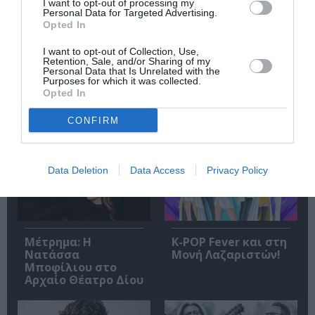
I want to opt-out of processing my
Personal Data for Targeted Advertising.
Opted In
Ακολουθήστε το Culturenow.gr
I want to opt-out of Collection, Use,
Retention, Sale, and/or Sharing of my
Personal Data that Is Unrelated with the
Purposes for which it was collected.
Opted In
Σχετικά Άρθρα
CONFIRM
Data Deletion
Data Access
Privacy Policy
Μέτρημα: Η
K-POP Fever και στη
Νατάσσα
Μονή Λαζαριστών!
Μποφίλιου στο
Αρχαίο Θέατρο Δίου