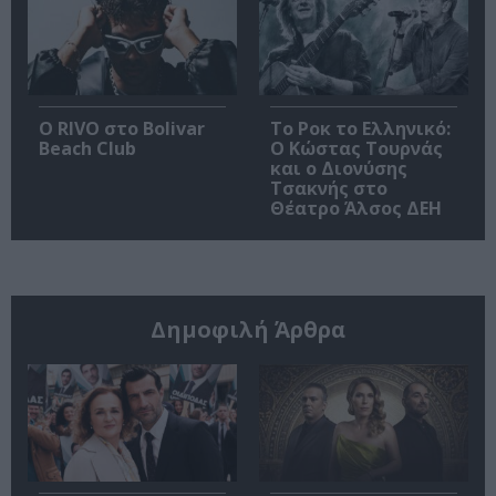
Ο RIVO στο Bolivar
Το Ροκ το Ελληνικό:
Beach Club
Ο Κώστας Τουρνάς
και ο Διονύσης
Τσακνής στο
Θέατρο Άλσος ΔΕΗ
Δημοφιλή Άρθρα