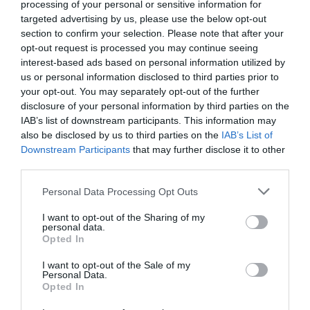
processing of your personal or sensitive information for
Νέοι Διαγωνισμοί
❯
targeted advertising by us, please use the below opt-out
section to confirm your selection. Please note that after your
Tags
opt-out request is processed you may continue seeing
interest-based ads based on personal information utilized by
ΒΑΣΙΛΗΣ ΠΑΠΑΚΩΝΣΤΑΝΤΙΝΟΥ
ΓΙΑΝΝΗΣ ΧΑΡΟΥΛΗΣ
us or personal information disclosed to third parties prior to
your opt-out. You may separately opt-out of the further
ΓΙΩΤΗΣ ΚΙΟΥΡΤΣΟΓΛΟΥ
ΕΝΤΕΧΝΟ - ΛΑΪΚΟ - ΠΑΡΑΔΟΣΙΑΚΗ
disclosure of your personal information by third parties on the
ΚΑΛΟΚΑΙΡΙΝΑ ΦΕΣΤΙΒΑΛ
ΚΑΛΟΚΑΙΡΙΝΕΣ ΣΥΝΑΥΛΙΕΣ
IAB’s list of downstream participants. This information may
also be disclosed by us to third parties on the
IAB’s List of
ΜΙΛΤΟΣ ΠΑΣΧΑΛΙΔΗΣ
ΟΔΥΣΣΕΑΣ ΙΩΑΝΝΟΥ
Downstream Participants
that may further disclose it to other
ΡΙΤΑ ΑΝΤΩΝΟΠΟΥΛΟΥ
ΣΥΝΑΥΛΙΕΣ 2026
third parties.
ΦΕΣΤΙΒΑΛ "ΣΤΗ ΣΚΙΑ ΤΩΝ ΒΡΑΧΩΝ"
ΧΡΗΣΤΟΣ ΘΗΒΑΙΟΣ
Personal Data Processing Opt Outs
I want to opt-out of the Sharing of my
Newsletter
personal data.
Opted In
Κάθε βδομάδα στο e-mail σας τα τελευταία νέα για
την Τέχνη και τον Πολιτισμό!
I want to opt-out of the Sale of my
Personal Data.
Opted In