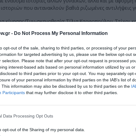
με έναυσμα ιστορίες άλλων γυναικών, αλλά και με αφορμή
 ιστοριών που αντανακλούν βαθιά ριζωμένες αντιλήψεις γι
α κίνησης/Συν-σκηνοθεσία: Σίλια Καρφοπούλου, Στίχοι κ
τάμου, Μαρκέλλα Φανού, Ελεάνα Χατζάκη, Radix Angelica
w.gr -
Do Not Process My Personal Information
έκ, Βιβή Κικίδη, Ιωάννα Χρυσικοπούλου, Νάνσυ Παλτά, Έ
to opt-out of the sale, sharing to third parties, or processing of your per
Ντουλματζής (ώρα: 22.00): Οπτικοακουστικό έργο
formation for targeted advertising by us, please use the below opt-out s
r selection. Please note that after your opt-out request is processed y
α πολιτικοποιημένο έργο το οποίο ασκεί κριτική στη χρήση
eing interest-based ads based on personal information utilized by us or
σο “πλαστική/ψεύτικη” έχει γίνει. Το ακουστικό μέρος αυ
disclosed to third parties prior to your opt-out. You may separately opt-
ρα πλαστικά αντικείμενα καθώς και από εργοστάσια παρα
losure of your personal information by third parties on the IAB’s list of
χητικού υλικού αντανακλά την έννοια της ανακύκλωσης. Τ
. This information may also be disclosed by us to third parties on the
IA
ποτελείται από κολλάζ διάφορων εικόνων και βίντεο με την
Participants
that may further disclose it to other third parties.
 τη δυνατότητα να συμμετέχει ενεργά στο ίδιο το έργο με το
όποτε το κρίνει αυτός σκόπιμο/χρήσιμο. Κατ’ αυτόν τον τ
κουστικό μέρος του έργου επιμελήθηκε η Σοφία Εμμανουηλ
l Data Processing Opt Outs
υν κι εργάζονται στη Θεσσαλονίκη.
o opt-out of the Sharing of my personal data.
υηλίδου, Κώστας Ντουλματζής, Ενδυματολογία: Λίνα Δίγκα