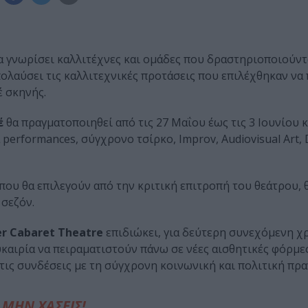
 να γνωρίσει καλλιτέχνες και ομάδες που δραστηριοποιούντ
ολαύσει τις καλλιτεχνικές προτάσεις που επιλέχθηκαν να
έ σκηνής.
έ
θα πραγματοποιηθεί από τις 27 Μαΐου έως τις 3 Ιουνίου κ
performances, σύγχρονο τσίρκο, Improv, Audiovisual Art,
που θα επιλεγούν από την κριτική επιτροπή του θεάτρου, 
 σεζόν.
er Cabaret Theatre
επιδιώκει, για δεύτερη συνεχόμενη χρ
καιρία να πειραματιστούν πάνω σε νέες αισθητικές φόρμε
τις συνδέσεις με τη σύγχρονη κοινωνική και πολιτική πρα
ΜΗΝ ΧΑΣΕΙΣ!