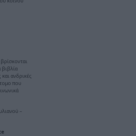
του κοινού
, βρίσκονται
α βιβλία
 και ανδρικές
άτομο που
οινωνικά
υλιανού –
ce