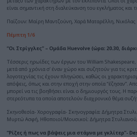
μεταξύ των χαρακτήρων με τον εκλιπόντα. Όλοι οι χαρα
είναι σημαντική στη διαλεύκανση του εγκλήματος και 
Παίζουν: Μαίρη Μαντζούνη, Χαρά Ματαρέλλη, Νικόλας
Πέμπτη 1/6
“Οι Στρίγγλες” – Ομάδα Huevolve (ώρα: 20.30, διάρκε
Τέσσερις ηρωίδες των έργων του William Shakespeare, 
μετά από χρόνια σ’ έναν χώρο και συζητούν για τις κριτ
λογοτεχνίας τις έχουν πληγώσει, καθώς οι χαρακτηρισμ
απόψεις, όπως και στην εποχή στην οποία ‘’έζησαν’’. 
μπορεί να τις βοηθήσει είναι ο δημιουργός τους. Η πα
στερεότυπα τα οποία αποτελούν διαχρονικό θέμα συζή
Σκηνοθεσία- Χορογραφία- Σκηνογραφία: Δήμητρα Στυλ
Μυρτώ Ασφή, Ηθοποιοί/Μουσικοί: Δήμητρα Στυλιανο
“Ρίζες ή πως να βάψεις μια στάμνα με γκλίτερ”- Dest