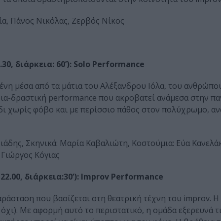
α, Πάνος Νικόλας, Ζερβός Νίκος
0, διάρκεια: 60’): Solo Performance
ένη µέσα από τα µάτια του Αλέξανδρου Ιόλα, του ανθρώπο
δια-δραστική performance που ακροβατεί ανάμεσα στην πα
ίδι χωρίς φόβο και με περίσσιο πάθος στον πολύχρωμο, α
άδης, Σκηνικά: Μαρία Καβαλιώτη, Κοστούμια: Εύα Κανελά
 Γιώργος Κόγιας
2.00, διάρκεια:30’): Improv Performance
ράσταση που βασίζεται στη θεατρική τέχνη του improv. Η
όχι). Με αφορμή αυτό το περιστατικό, η ομάδα εξερευνά τ