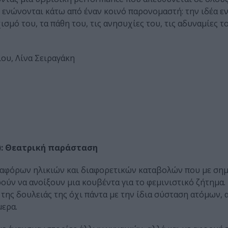
ενώνονται κάτω από έναν κοινό παρονομαστή: την ιδέα ε
μό του, τα πάθη του, τις ανησυχίες του, τις αδυναμίες το
ου, Λίνα Σειραγάκη
0’): Θεατρική παράσταση
διαφόρων ηλικιών και διαφορετικών καταβολών που με σημ
ούν να ανοίξουν μια κουβέντα για το φεμινιστικό ζήτημα.
της δουλειάς της όχι πάντα με την ίδια σύσταση ατόμων, 
μερα.