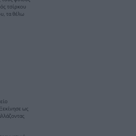
νός τσίρκου
υ, τα θέλω
είο
 Ξεκίνησε ως
αλλάζοντας