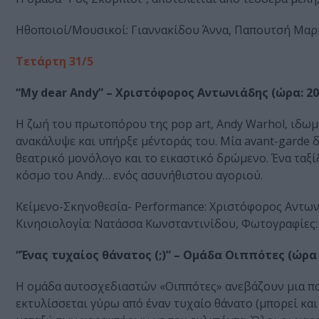
Ηθοποιοί/Μουσικοί: Γιαννακίδου Άννα, Παπουτσή Μαρί
Τετάρτη 31/5
“My dear Andy” – Χριστόφορος Αντωνιάδης (ώρα: 20.3
Η ζωή του πρωτοπόρου της pop art, Andy Warhol, ιδωμ
ανακάλυψε και υπήρξε µέντοράς του. Μία avant-garde 
θεατρικό μονόλογο και το εικαστικό δρώμενο. Ένα ταξ
κόσμο του Andy… ενός ασυνήθιστου αγοριού.
Κείμενο-Σκηνοθεσία- Performance: Χριστόφορος Αντωνι
Κινησιολογία: Νατάσσα Κωνσταντινίδου, Φωτογραφίες:
“Ένας τυχαίος θάνατος (;)” – Ομάδα Οιππότες (ώρα 2
Η ομάδα αυτοσχεδιαστών «Οιππότες» ανεβάζουν μια πα
εκτυλίσσεται γύρω από έναν τυχαίο θάνατο (μπορεί και 