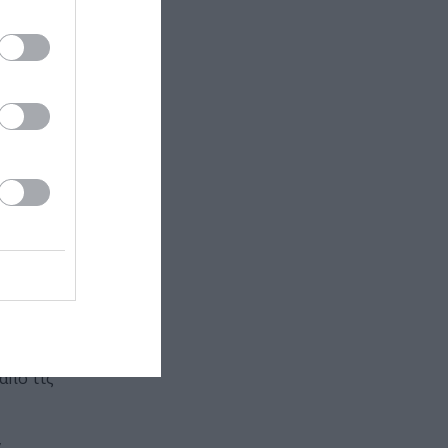
έλλα
rmance
 του ωκεανού
στική
νείς δεν
από τις
.