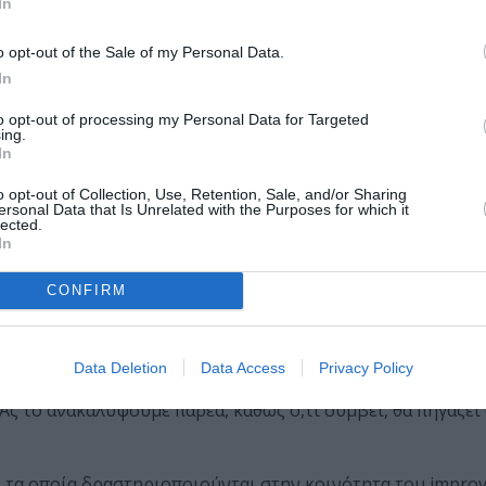
In
Ντουλματζής, Ηθοποιοί/Μουσικοί: Μυρτώ Καζαντίδου, Στ
o opt-out of the Sale of my Personal Data.
In
to opt-out of processing my Personal Data for Targeted
ing.
ry (ώρα: 20.30, διάρκεια: 40’): Dark Comedy, Solo Perfo
In
 ένα ταξίδι στον χώρο και τον χρόνο κατευθείαν στον βυθό
o opt-out of Collection, Use, Retention, Sale, and/or Sharing
ersonal Data that Is Unrelated with the Purposes for which it
w” είναι ένα ψυχεδελικό καμπαρέ με ένα ψάρι, μια σουρεαλι
lected.
ο κολύμπι προς το φως..
In
CONFIRM
.00, διάρκεια: 40’): Improv Games
Data Deletion
Data Access
Privacy Policy
ταση χωρίς σκηνοθεσία, κείμενο, κοστούμια ή σκηνικά. Κα
 Ας το ανακαλύψουμε παρέα, καθώς ό,τι συμβεί, θα πηγάζει 
, τα οποία δραστηριοποιούνται στην κοινότητα του improv