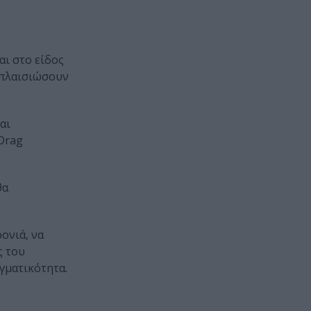
αι στο είδος
 πλαισιώσουν
αι
 Drag
θα
ονιά, να
ς του
γματικότητα.