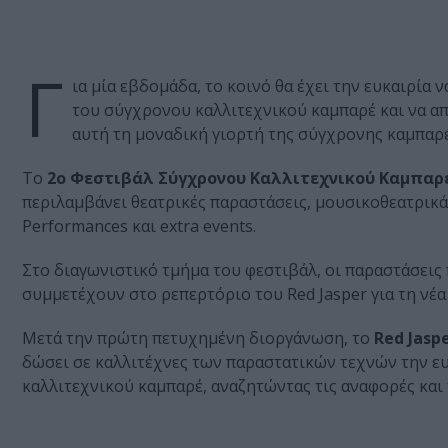
Γ
ια μία εβδομάδα, το κοινό θα έχει την ευκαιρία
του σύγχρονου καλλιτεχνικού καμπαρέ και να απ
αυτή τη μοναδική γιορτή της σύγχρονης καμπαρ
Το
2ο Φεστιβάλ Σύγχρονου Καλλιτεχνικού Καμπαρ
περιλαμβάνει θεατρικές παραστάσεις, μουσικοθεατρικά 
Performances και extra events.
Στο διαγωνιστικό τμήμα του φεστιβάλ, οι παραστάσεις 
συμμετέχουν στο ρεπερτόριο του Red Jasper για τη νέα
Μετά την πρώτη πετυχημένη διοργάνωση, το
Red Jasp
δώσει σε καλλιτέχνες των παραστατικών τεχνών την ευ
καλλιτεχνικού καμπαρέ, αναζητώντας τις αναφορές και 