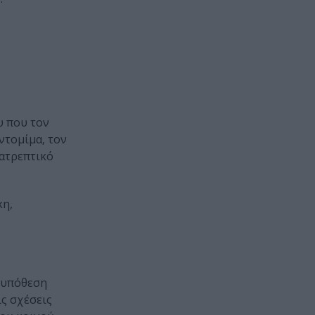
υ που τον
ντομίμα, τον
νατρεπτικό
κη,
 υπόθεση
ις σχέσεις