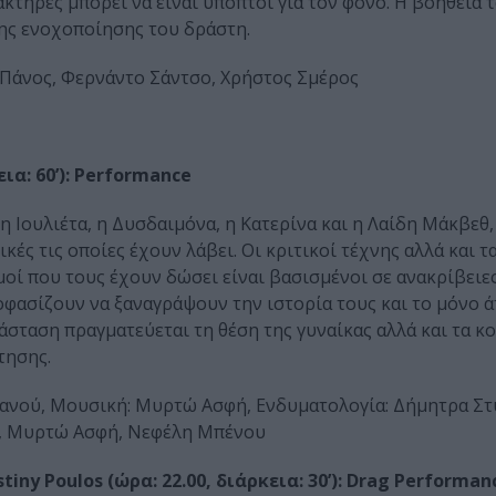
κτήρες μπορεί να είναι ύποπτοι για τον φόνο. Η βοήθεια 
της ενοχοποίησης του δράστη.
 Πάνος, Φερνάντο Σάντσο, Χρήστος Σμέρος
ια: 60’): Performance
η Ιουλιέτα, η Δυσδαιμόνα, η Κατερίνα και η Λαίδη Μάκβεθ
ικές τις οποίες έχουν λάβει. Οι κριτικοί τέχνης αλλά και τ
οί που τους έχουν δώσει είναι βασισμένοι σε ανακρίβειες
Αποφασίζουν να ξαναγράψουν την ιστορία τους και το μόνο 
ράσταση πραγματεύεται τη θέση της γυναίκας αλλά και τα κ
τησης.
ιανού, Μουσική: Μυρτώ Ασφή, Ενδυματολογία: Δήμητρα Στ
ύ, Μυρτώ Ασφή, Νεφέλη Μπένου
iny Poulos (ώρα: 22.00, διάρκεια: 30’): Drag Performan