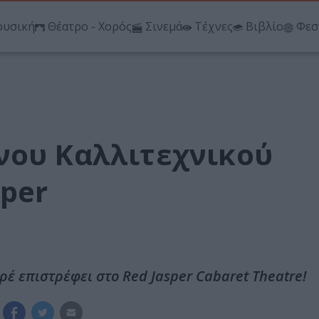
υσική
Θέατρο - Χορός
Σινεμά
Τέχνες
Βιβλίο
Φεσ
νου Καλλιτεχνικού
sper
έ επιστρέφει στο Red Jasper Cabaret Theatre!