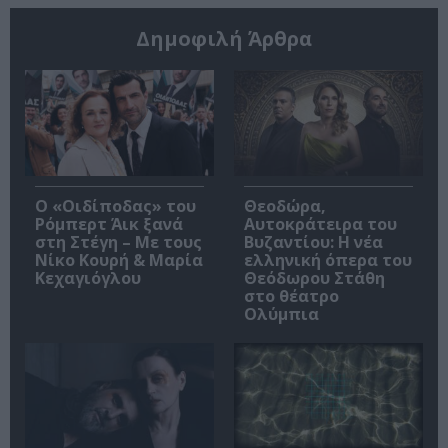
Δημοφιλή Άρθρα
O «Οιδίποδας» του
Θεοδώρα,
Ρόμπερτ Άικ ξανά
Αυτοκράτειρα του
στη Στέγη – Με τους
Βυζαντίου: Η νέα
Νίκο Κουρή & Μαρία
ελληνική όπερα του
Κεχαγιόγλου
Θεόδωρου Στάθη
στο θέατρο
Ολύμπια