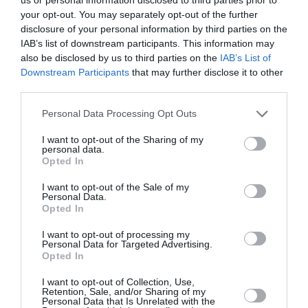
your opt-out. You may separately opt-out of the further
Eισιτήρια:
disclosure of your personal information by third parties on the
Ελεύθερη συνεισφορά
IAB’s list of downstream participants. This information may
also be disclosed by us to third parties on the
IAB’s List of
Πληροφορίες / Κρατήσεις:
Downstream Participants
that may further disclose it to other
third parties.
www.diafragma26.gr
Personal Data Processing Opt Outs
Ακολουθήστε το Culturenow.gr στο
Google News
και
I want to opt-out of the Sharing of my
μάθετε πρώτοι όλες τις ειδήσεις
personal data.
Opted In
Δείτε όλα τα
τελευταία νέα
για την Τέχνη και τον
I want to opt-out of the Sale of my
Πολιτισμό στο
Culturenow.gr
Personal Data.
Opted In
Νέοι Διαγωνισμοί
❯
I want to opt-out of processing my
Personal Data for Targeted Advertising.
Opted In
Tags
I want to opt-out of Collection, Use,
ΟΜΑΔΙΚΕΣ ΕΚΘΕΣΕΙΣ
ΦΩΤΟΓΡΑΦΙΑ
Retention, Sale, and/or Sharing of my
Personal Data that Is Unrelated with the