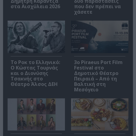
Δημήτρη Καραντζά
δύο παραστάσεις
στα Αισχύλεια 2026
που δεν πρέπει να
χάσετε
Το Ροκ το Ελληνικό:
3o Piraeus Port Film
Ο Κώστας Τουρνάς
Festival στο
και ο Διονύσης
Δημοτικό Θέατρο
Τσακνής στο
Πειραιά – Από τη
Θέατρο Άλσος ΔΕΗ
Βαλτική στη
Μεσόγειο