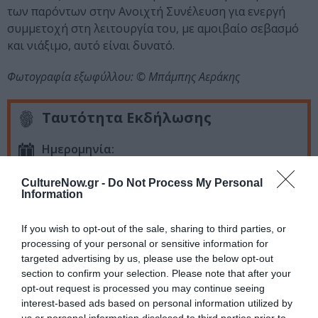
των παρόντων στην Ανοιχτή Συνέλευση για ενεργή
συμμετοχή στη λειτουργία του, με αμοιβαίο σεβασμό
και νιάξιμο, αυτό είναι δυνατό.
Φωτογραφία εξωφύλλου: © Μπάμπης Αεράκης
Ταυτότητα Εκδήλωσης
Ημερομηνία:
07/09/2017
08/09/2017
09/09/2017
CultureNow.gr -
Do Not Process My Personal
Information
Εγκαίνια: Πέμπτη 7 Σεπτεμβρίου στις 20.00
Ώρες λειτουργίας έκθεσης: 18.00 - 22.00
If you wish to opt-out of the sale, sharing to third parties, or
Τοποθεσία:
processing of your personal or sensitive information for
targeted advertising by us, please use the below opt-out
Θέατρο Εμπρός, Ρήγα Παλαμήδου 2, Ψυρρή
section to confirm your selection. Please note that after your
opt-out request is processed you may continue seeing
Θέατρο Εμπρός
interest-based ads based on personal information utilized by
us or personal information disclosed to third parties prior to