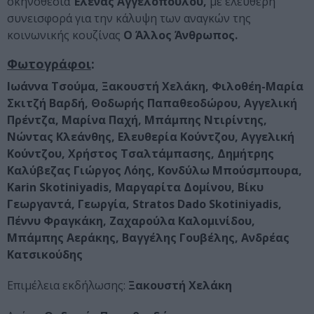
σκηνοθεσία
Έλενας Αγγελοπούλου,
με ελεύθερη
συνεισφορά για την κάλυψη των αναγκών της
κοινωνικής κουζίνας
Ο Άλλος Άνθρωπος.
Φωτογράφοι
:
Ιωάννα Τσούμα, Ξακουστή Χελάκη, Φιλοθέη-Μαρία
Σκιτζή Βαρδή, Θοδωρής Παπαθεοδώρου, Αγγελική
Πρέντζα, Μαρίνα Παχή, Μπάμπης Ντιρίντης,
Νώντας Κλεάνθης, Ελευθερία Κούντζου, Αγγελική
Κούντζου, Χρήστος Τσαλτάμπασης, Δημήτρης
Καλύβεζας Γιώργος Λόης, Κονδύλω Μπούσμπουρα,
Κarin Skotiniyadis, Μαργαρίτα Δομίνου, Βίκυ
Γεωργαντά, Γεωργία, Stratos Dado Skotiniyadis,
Πέννυ Φραγκάκη, Ζαχαρούλα Καλομινίδου,
Μπάμπης Αεράκης, Βαγγέλης Γουβέλης, Ανδρέας
Κατσικούδης
Επιμέλεια εκδήλωσης:
Ξακουστή
Χελάκη