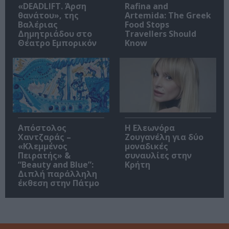
«DEADLIFT. Άρση
Rafina and
θανάτου», της
Artemida: The Greek
Βαλέριας
Food Stops
Δημητριάδου στο
Travellers Should
Θέατρο Εμπορικόν
Know
Απόστολος
Η Ελεωνόρα
Χαντζαράς –
Ζουγανέλη για δύο
«Κλεμμένος
μοναδικές
Πειρατής» &
συναυλίες στην
“Beauty and Blue”:
Κρήτη
Διπλή παράλληλη
έκθεση στην Πάτμο