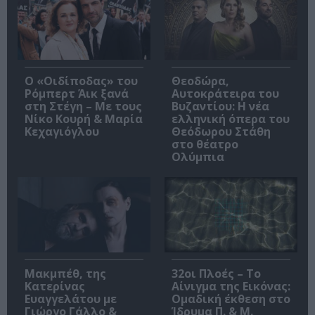
O «Οιδίποδας» του
Θεοδώρα,
Ρόμπερτ Άικ ξανά
Αυτοκράτειρα του
στη Στέγη – Με τους
Βυζαντίου: Η νέα
Νίκο Κουρή & Μαρία
ελληνική όπερα του
Κεχαγιόγλου
Θεόδωρου Στάθη
στο θέατρο
Ολύμπια
Μακμπέθ, της
32οι Πλοές – Το
Κατερίνας
Αίνιγμα της Εικόνας:
Ευαγγελάτου με
Ομαδική έκθεση στο
Γιώργο Γάλλο &
Ίδρυμα Π. & Μ.