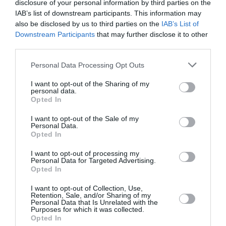
Kouskoutis
disclosure of your personal information by third parties on the
IAB’s list of downstream participants. This information may
also be disclosed by us to third parties on the
IAB’s List of
Ταυτότητα Εκδήλωσης
Downstream Participants
that may further disclose it to other
third parties.
Ημερομηνία:
Personal Data Processing Opt Outs
29/10/2023
I want to opt-out of the Sharing of my
Ώρα έναρξης: 19.00 | Ώρα προσέλευσης: 18.30
personal data.
Opted In
Τοποθεσία:
I want to opt-out of the Sale of my
Personal Data.
Προαύλιο Αγίου Νικολάου, Αρχαιολογικός χώρος
Opted In
Ελευσίνας
I want to opt-out of processing my
Eισιτήρια:
Personal Data for Targeted Advertising.
Opted In
3€
I want to opt-out of Collection, Use,
Retention, Sale, and/or Sharing of my
Πληροφορίες / Κρατήσεις:
Personal Data that Is Unrelated with the
Purposes for which it was collected.
2023eleusis.eu
Opted In