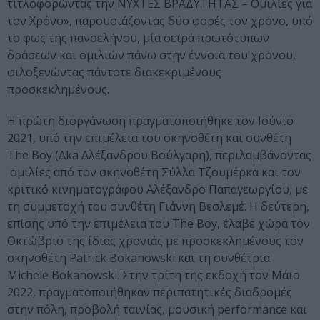
τιτλοφορώντας την ΝΥΧΤΕΣ ΒΡΑΔΥΤΗΤΑΣ – Ομιλίες για
τον Χρόνο», παρουσιάζοντας δύο φορές τον χρόνο, υπό
το φως της πανσελήνου, μία σειρά πρωτότυπων
δράσεων και ομιλιών πάνω στην έννοια του χρόνου,
φιλοξενώντας πάντοτε διακεκριμένους
προσκεκλημένους.
Η πρώτη διοργάνωση πραγματοποιήθηκε τον Ιούνιο
2021, υπό την επιμέλεια του σκηνοθέτη και συνθέτη
The Boy (Aka Αλέξανδρου Βούλγαρη), περιλαμβάνοντας
ομιλίες από τον σκηνοθέτη Σύλλα Τζουμέρκα και τον
κριτικό κινηματογράφου Αλέξανδρο Παπαγεωργίου, με
τη συμμετοχή του συνθέτη Γιάννη Βεσλεμέ. Η δεύτερη,
επίσης υπό την επιμέλεια του The Boy, έλαβε χώρα τον
Οκτώβριο της ίδιας χρονιάς με προσκεκλημένους τον
σκηνοθέτη Patrick Bokanowski και τη συνθέτρια
Michele Bokanowski. Στην τρίτη της εκδοχή τον Μάιο
2022, πραγματοποιήθηκαν περιπατητικές διαδρομές
στην πόλη, προβολή ταινίας, μουσική performance και