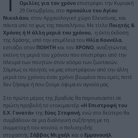
Τ
Ομιλίες
για τον χρόνο
επιστρέφει την Κυριακή
29 Οκτωβρίου, στο
προαύλιο του Αγίου
Νικολάου
, στον Αρχαιολογικό χώρο Ελευσίνας, και
πάντα υπό το φως της πανσελήνου. Με τίτλο
Ποιητής &
Χρόνος ή Η άλλη μεριά του χρόνου,
η έκτη έκδοση
της δράσης, υπό την επιμέλεια του
Ηλία Κουνέλα
,
εστιάζει στον
ΠΟΙΗΤΗ
και τον
ΧΡΟΝΟ
, αναζητώντας
εκείνη τη μεριά του χρόνου που επιστρέφει από την
πλευρά των ποιητών στον κόσμο των ζωντανών.
Σάμπως οι ποιητές να μας επιστρέφουν από την άλλη
μεριά του χρόνου έναν χρόνο βιωμένο που εμείς ποτέ
δεν ζήσαμε ή που ζούμε όψιμα εν αγνοία μας.
Στο πρώτο μέρος της βραδιάς θα παρουσιαστεί σε
πρώτη προβολή το ντοκιμαντέρ
«Η Επιστροφή του
Ε.Χ. Γονατά»
της
Εύας Στεφανή
, ενώ στο δεύτερο θα
συμβάλουν σε μια διαλογική συζήτηση με τη
συμμετοχή του κοινού, ο πολυσχιδής
στοχαστής
Σάββας Μιχαήλ
και ο
Εμμανουήλ