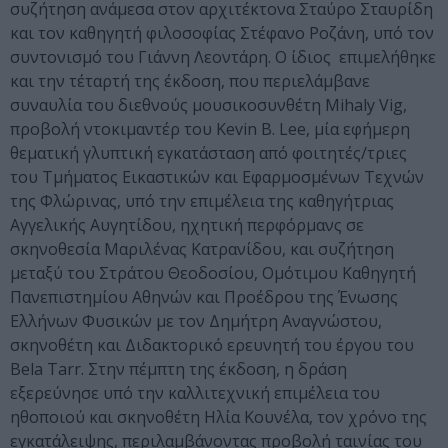
συζήτηση ανάμεσα στον αρχιτέκτονα Σταύρο Σταυρίδη
και τον καθηγητή φιλοσοφίας Στέφανο Ροζάνη, υπό τον
συντονισμό του Γιάννη Λεοντάρη. Ο ίδιος επιμελήθηκε
και την τέταρτή της έκδοση, που περιελάμβανε
συναυλία του διεθνούς μουσικοσυνθέτη Mihaly Vig,
προβολή ντοκιμαντέρ του Kevin B. Lee, μία εφήμερη
θεματική γλυπτική εγκατάσταση από φοιτητές/τριες
του Τμήματος Εικαστικών και Εφαρμοσμένων Τεχνών
της Φλώρινας, υπό την επιμέλεια της καθηγήτριας
Αγγελικής Αυγητίδου, ηχητική περφόρμανς σε
σκηνοθεσία Μαριλένας Κατρανίδου, και συζήτηση
μεταξύ του Στράτου Θεοδοσίου, Ομότιμου Καθηγητή
Πανεπιστημίου Αθηνών και Προέδρου της Ένωσης
Ελλήνων Φυσικών με τον Δημήτρη Αναγνώστου,
σκηνοθέτη και Διδακτορικό ερευνητή του έργου του
Bela Tarr. Στην πέμπτη της έκδοση, η δράση
εξερεύνησε υπό την καλλιτεχνική επιμέλεια του
ηθοποιού και σκηνοθέτη Ηλία Κουνέλα, τον χρόνο της
εγκατάλειψης, περιλαμβάνοντας προβολή ταινίας του