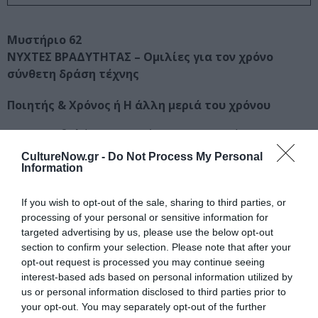
Μυστήριο 62
ΝΥΧΤΕΣ ΒΡΑΔΥΤΗΤΑΣ – Ομιλίες για τον χρόνο
σύνθετη δράση τέχνης
Ποιητής & Χρόνος ή Η άλλη μεριά του χρόνου
Προβολή ντοκιμαντέρ «Η Επιστροφή του Ε.Χ.
Γονατά» της Εύας Στεφανή
CultureNow.gr -
Do Not Process My Personal
Ομιλίες – Συζήτηση με τον πολυσχιδή στοχαστή
Information
Σάββα Μιχαήλ και τον Εμμανουήλ Πλειώνη,
αστροφυσικό και Πρόεδρο του Εθνικού
If you wish to opt-out of the sale, sharing to third parties, or
Αστεροσκοπείου
processing of your personal or sensitive information for
targeted advertising by us, please use the below opt-out
Επιμέλεια δράσης:
Ηλίας Κουνέλας
section to confirm your selection. Please note that after your
Οργάνωση – Εκτέλεση Παραγωγής:
Ελένη Μπερντέ –
opt-out request is processed you may continue seeing
“Logline”
interest-based ads based on personal information utilized by
us or personal information disclosed to third parties prior to
Photo Credit: Μυστήριο 62 ΝΥΧΤΕΣ ΒΡΑΔΥΤΗΤΑΣ Ι Credit: John
your opt-out. You may separately opt-out of the further