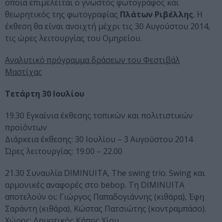
οποία επιμελείται ο γνωστός φωτογράφος και
θεωρητικός της φωτογραφίας
Πλάτων Ριβέλλης
. Η
έκθεση θα είναι ανοιχτή μέχρι τις 30 Αυγούστου 2014,
τις ώρες λειτουργίας του Ομηρείου.
Αναλυτικό πρόγραμμα δράσεων του Φεστιβάλ
Μαστίχας
Τετάρτη 30 Ιουλίου
19.30 Εγκαίνια έκθεσης τοπικών και πολιτιστικών
προϊόντων
Διάρκεια έκθεσης: 30 Ιουλίου – 3 Αυγούστου 2014
Ώρες λειτουργίας: 19.00 – 22.00
21.30 Συναυλία DIMINUITA, The swing trio. Swing και
αρμονικές αναφορές στο bebop. Τη DIMINUITA
αποτελούν οι: Γιώργος Παπαδογιάννης (κιθάρα), Έφη
Σαράντη (κιθάρα), Κώστας Πατσιώτης (κοντραμπάσο).
Χώρος: Δημοτικός Κήπος Χίου