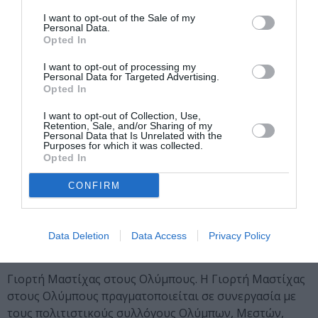
Σώμα Ελλήνων Προσκόπων – 8ο Σύστημα
Αεροπροσκόπων Χίου
I want to opt-out of the Sale of my
Personal Data.
Opted In
21.00 Summertime. Παράσταση σύγχρονου, μοντέρνου
και λάτιν χορού από τη σχολή κλασικού και σύγχρονου
I want to opt-out of processing my
Personal Data for Targeted Advertising.
χορού Le Ballet – Άννα Συράκη
Opted In
22.30 Συναυλία NueVo. Πενταμελής μπάντα από τη Χίο
I want to opt-out of Collection, Use,
Retention, Sale, and/or Sharing of my
με pop, rock και alternative rock ακούσματα. Τους
Personal Data that Is Unrelated with the
Purposes for which it was collected.
NueVo αποτελούν οι: Αντώνης Ζαβέλης (ηλεκτρική
Opted In
κιθάρα, φωνητικά), Νικόλαος Ισίδωρος Κλούβας (φωνή,
ηλεκτρική κιθάρα), Ελπίδα Σαραντίδου (πλήκτρα,
CONFIRM
φωνή), Βαγγέλης Κουμελάς (Drums), Γιάννης Πλείανθος
(μπάσο, φωνητικά). Χώρος: Δημοτικός Κήπος Χίου
Data Deletion
Data Access
Privacy Policy
Δευτέρα 4 Αυγούστου
Γιορτή Μαστίχας στους Ολύμπους. Η Γιορτή Μαστίχας
στους Ολύμπους πραγματοποιείται σε συνεργασία με
τους πολιτιστικούς συλλόγους Ολύμπων, Μεστών,