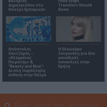
Βαλέριας
Food Stops
Δημητριάδου στο
Travellers Should
Θέατρο Εμπορικόν
Know
Απόστολος
Η Ελεωνόρα
Χαντζαράς –
Ζουγανέλη για δύο
«Κλεμμένος
μοναδικές
Πειρατής» &
συναυλίες στην
“Beauty and Blue”:
Κρήτη
Διπλή παράλληλη
έκθεση στην Πάτμο