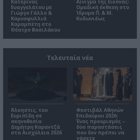
Κατερίνας
Αίνιγμα της Εικόνας:
Ευαγγελάτου με
Ομαδική έκθεση στο
Γιώργο Γάλλο &
Ίδρυμα Π. & Μ.
Καρυοφυλλιά
Κυδωνιέως
Καραμπέτη στο
Θέατρο Βασιλάκου
Τελευταία νέα
Άλκηστις, του
Φεστιβάλ Αθηνών
Ευριπίδη σε
Επιδαύρου 2026:
σκηνοθεσία
Ένας προορισμός –
Δημήτρη Καραντζά
δύο παραστάσεις
στα Αισχύλεια 2026
που δεν πρέπει να
χάσετε