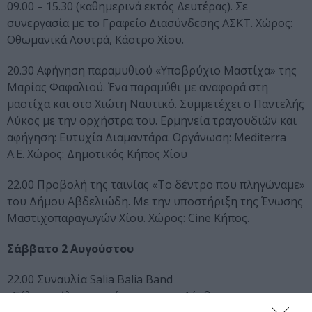
09.00 – 15.30 (καθημερινά εκτός Δευτέρας). Σε
συνεργασία με το Γραφείο Διασύνδεσης ΑΣΚΤ. Χώρος:
Οθωμανικά Λουτρά, Κάστρο Χίου.
20.30 Αφήγηση παραμυθιού «Υποβρύχιο Μαστίχα» της
Μαρίας Φαφαλιού. Ένα παραμύθι με αναφορά στη
μαστίχα και στο Χιώτη Ναυτικό. Συμμετέχει ο Παντελής
Λύκος με την ορχήστρα του. Ερμηνεία τραγουδιών και
αφήγηση: Ευτυχία Διαμαντάρα. Οργάνωση: Mediterra
Α.Ε. Χώρος: Δημοτικός Κήπος Χίου
22.00 Προβολή της ταινίας «Το δέντρο που πληγώναμε»
του Δήμου Αβδελιώδη. Με την υποστήριξη της Ένωσης
Μαστιχοπαραγωγών Χίου. Χώρος: Cine Κήπος.
Σάββατο 2 Αυγούστου
22.00 Συναυλία Salia Balia Band
«Σάλια μπάλια», μια έκφραση της Λέσβου που