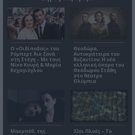
O «Οιδίποδας» του
Θεοδώρα,
Ρόμπερτ Άικ ξανά
Αυτοκράτειρα του
στη Στέγη – Με τους
Βυζαντίου: Η νέα
Νίκο Κουρή & Μαρία
ελληνική όπερα του
Κεχαγιόγλου
Θεόδωρου Στάθη
στο θέατρο
Ολύμπια
Μακμπέθ, της
32οι Πλοές – Το