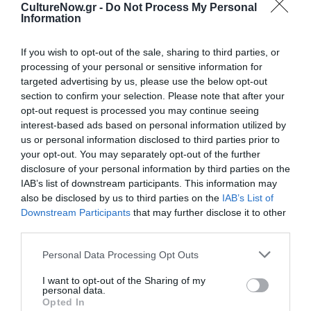
χρησιμοποιείται για να δείξει την προχειρότητα, τη
CultureNow.gr -
Do Not Process My Personal
γρήγορη ανάμειξη παράταιρων συστατικών. Η Salia
Information
Balia Band δημιουργήθηκε από ερασιτέχνες μουσικούς
με σκοπό την μεταφορά της παραδοσιακής και
If you wish to opt-out of the sale, sharing to third parties, or
ρεμπέτικης μουσικής στο σήμερα. Πιστοί στο κείμενο
processing of your personal or sensitive information for
targeted advertising by us, please use the below opt-out
και με σεβασμό στους μεγάλους καλλιτέχνες από την
section to confirm your selection. Please note that after your
αρχή του περασμένου αιώνα, οι Salia Balia Band
opt-out request is processed you may continue seeing
υποστηρίζουν ότι η μουσική γλώσσα είναι αιώνια,
interest-based ads based on personal information utilized by
διεθνής, και το μήνυμα ενός κομματιού μπορεί να
us or personal information disclosed to third parties prior to
διασκευαστεί για να επιβιώσει, να ακουστεί ξανά σε
your opt-out. You may separately opt-out of the further
κόσμο που δεν θα το λάμβανε στην αρχική του
disclosure of your personal information by third parties on the
εκτέλεση. Χώρος: Δημοτικός Κήπος Χίου
IAB’s list of downstream participants. This information may
also be disclosed by us to third parties on the
IAB’s List of
Downstream Participants
that may further disclose it to other
Κυριακή 3 Αυγούστου
third parties.
18.00-21.00 «Πιλότοι στο νησί της Μαστίχας».
Personal Data Processing Opt Outs
Εργαστήριο για παιδιά προσχολικής και σχολικής
ηλικίας. Κατασκευή μοντέλων αεροπλάνων, ιμάντας
I want to opt-out of the Sharing of my
personal data.
ισορροπίας, ζωγραφική και κατασκευές. Οργάνωση:
Opted In