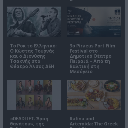
Το Ροκ το Ελληνικό:
3o Piraeus Port Film
Ο Κώστας Τουρνάς
Festival στο
και ο Διονύσης
Δημοτικό Θέατρο
Τσακνής στο
Πειραιά – Από τη
Θέατρο Άλσος ΔΕΗ
Βαλτική στη
Μεσόγειο
«DEADLIFT. Άρση
Rafina and
θανάτου», της
Artemida: The Greek