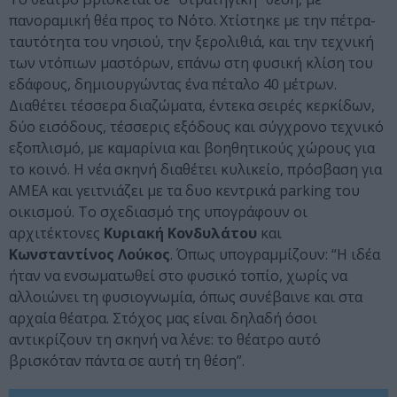
πανοραμική θέα προς το Νότο. Χτίστηκε με την πέτρα-
ταυτότητα του νησιού, την ξερολιθιά, και την τεχνική
των ντόπιων μαστόρων, επάνω στη φυσική κλίση του
εδάφους, δημιουργώντας ένα πέταλο 40 μέτρων.
Διαθέτει τέσσερα διαζώματα, έντεκα σειρές κερκίδων,
δύο εισόδους, τέσσερις εξόδους και σύγχρονο τεχνικό
εξοπλισμό, με καμαρίνια και βοηθητικούς χώρους για
το κοινό. Η νέα σκηνή διαθέτει κυλικείο, πρόσβαση για
ΑΜΕΑ και γειτνιάζει με τα δυο κεντρικά parking του
οικισμού. Το σχεδιασμό της υπογράφουν οι
αρχιτέκτονες
Κυριακή Κονδυλάτου
και
Κωνσταντίνος Λούκος
. Όπως υπογραμμίζουν: “Η ιδέα
ήταν να ενσωματωθεί στο φυσικό τοπίο, χωρίς να
αλλοιώνει τη φυσιογνωμία, όπως συνέβαινε και στα
αρχαία θέατρα. Στόχος μας είναι δηλαδή όσοι
αντικρίζουν τη σκηνή να λένε: το θέατρο αυτό
βρισκόταν πάντα σε αυτή τη θέση”.