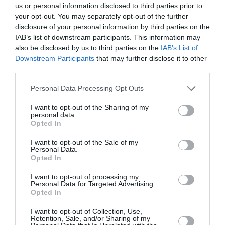
θέατρο, φουαγιέ για εκδηλώσεις και ειδικά
us or personal information disclosed to third parties prior to
διαμορφωμένους υπαίθριους χώρους.
your opt-out. You may separately opt-out of the further
disclosure of your personal information by third parties on the
Το πρόγραμμα του 1ου Διεθνούς Φεστιβάλ Άνδρου,
IAB’s list of downstream participants. This information may
που από το 2016 θα φιλοξενεί και μετακλήσεις από το
also be disclosed by us to third parties on the
IAB’s List of
Downstream Participants
that may further disclose it to other
εξωτερικό, θα ξεκινήσει την 1η Αυγούστου με συναυλία
third parties.
των
Φίλιππου Πλιάτσικα – Γιάννη Μηλιώκα.
Στις 12
Αυγούστου θα παρουσιαστούν οι “Τρωάδες” του
Personal Data Processing Opt Outs
Ευριπίδη, από το Εθνικό Θέατρο, σε σκηνοθεσία
Σωτήρη Χατζάκη
, με τους
Καρυοφυλλιά Καραμπέτη
I want to opt-out of the Sharing of my
personal data.
(Εκάβη),
Μαρία Κίτσου
(Ανδρομάχη),
Κόρα Καρβούνη
Opted In
(Κασσάνδρα),
Νίκο Ψαρρά
(Ταλθίβιος) κ.ά. Η
I want to opt-out of the Sale of my
παράσταση θα ανοίξει τα φετινά Επιδαύρια στις 3 και 4
Personal Data.
Αυγούστου.
Opted In
I want to opt-out of processing my
Στις 17 Αυγούστου τη “σκυτάλη” θα πάρουν οι
Personal Data for Targeted Advertising.
“Αχαρνής” του Αριστοφάνη, σε σκηνοθεσία και απόδοση
Opted In
Γιάννη Κακλέα
, με τον
Βασίλη Χαραλαμπόπουλο,
I want to opt-out of Collection, Use,
τον
Χρήστο Χατζηπαναγιώτη ,
τον
Άρη Σερβετάλη
Retention, Sale, and/or Sharing of my