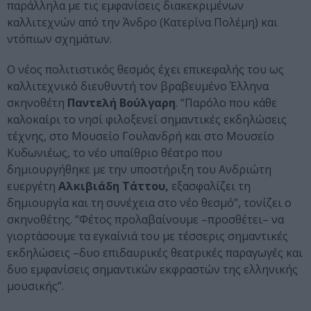
παράλληλα με τις εμφανίσεις διακεκριμένων
καλλιτεχνών από την Άνδρο (Kατερίνα Πολέμη) και
ντόπιων σχημάτων.
Ο νέος πολιτιστικός θεσμός έχει επικεφαλής του ως
καλλιτεχνικό διευθυντή τον βραβευμένο Έλληνα
σκηνοθέτη
Παντελή Βούλγαρη
. “Παρόλο που κάθε
καλοκαίρι το νησί φιλοξενεί σημαντικές εκδηλώσεις
τέχνης, στο Μουσείο Γουλανδρή και στο Μουσείο
Κυδωνιέως, το νέο υπαίθριο θέατρο που
δημιουργήθηκε με την υποστήριξη του Ανδριώτη
ευεργέτη
Αλκιβιάδη Τάττου,
εξασφαλίζει τη
δημιουργία και τη συνέχεια στο νέο θεσμό”, τονίζει ο
σκηνοθέτης. “Φέτος προλαβαίνουμε –προσθέτει– να
γιορτάσουμε τα εγκαίνιά του με τέσσερις σημαντικές
εκδηλώσεις –δυο επιδαυρικές θεατρικές παραγωγές και
δυο εμφανίσεις σημαντικών εκφραστών της ελληνικής
μουσικής”.