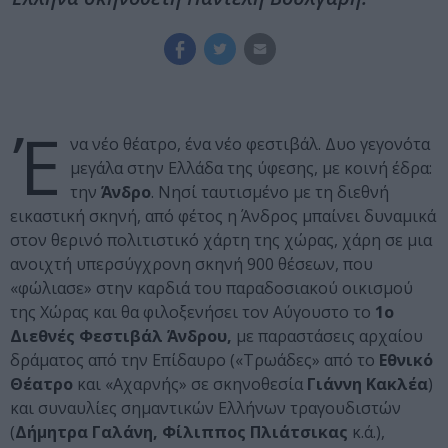
Έ
να νέο θέατρο, ένα νέο φεστιβάλ. Δυο γεγονότα
μεγάλα στην Ελλάδα της ύφεσης, με κοινή έδρα:
την
Άνδρο
. Νησί ταυτισμένο με τη διεθνή
εικαστική σκηνή, από φέτος η Άνδρος μπαίνει δυναμικά
στον θερινό πολιτιστικό χάρτη της χώρας, χάρη σε μια
ανοιχτή υπερσύγχρονη σκηνή 900 θέσεων, που
«φώλιασε» στην καρδιά του παραδοσιακού οικισμού
της Χώρας και θα φιλοξενήσει τον Αύγουστο το
1o
Διεθνές Φεστιβάλ Άνδρου,
με παραστάσεις αρχαίου
δράματος από την Επίδαυρο («Τρωάδες» από το
Εθνικό
Θέατρο
και «Αχαρνής» σε σκηνοθεσία
Γιάννη Κακλέα
)
και συναυλίες σημαντικών Ελλήνων τραγουδιστών
(
Δήμητρα Γαλάνη, Φίλιππος Πλιάτσικας
κ.ά.),