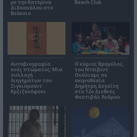
με την Κατερίνα
Beach Club
Διδασκάλου στο
Βεάκειο
Αυτοβιογραφία
O κύριος Βρομύλος,
ενός πτώματος: Μια
του Ντέιβιντ
συλλογή
Ουάλιαμς σε
διηγημάτων του
σκηνοθεσία
Σιγκισμούντ
Δημήτρη Δεγαΐτη
Κρζιζανόφσκι
στο 12ο Διεθνές
Φεστιβάλ Άνδρου