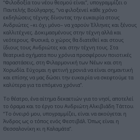
“Φιλοδοξία του νέου θεσμού είναι”, υπογραμμίζει ο
Παντελής Βούλγαρης, “να φιλοξενεί κάθε χρόνο
εκδηλώσεις τέχνης δίνοντας την ευκαιρία στους
Ανδριώτες –κι όχι μόνο– να χαρούν Έλληνες και ξένους
καλλιτέχνες. Δοκιμασμένους στην τέχνη αλλά και
νεότερους. Φυσικά, ο χώρος θα διατεθεί και στους
ίδιους τους Ανδριώτες και στην τέχνη τους. Στα
θεατρικά σχήματα που χρόνια προσφέρουν ποιοτικές
παραστάσεις, στη Φιλαρμονική των Νέων και στη
Χορωδία. Εύχομαι η φετινή χρονιά να είναι σημαντική
και επίσης να μας δώσει την ευκαιρία να σκεφτούμε τα
καλύτερα για τα επόμενα χρόνια”.
Το θέατρο, ένα αίτημα δεκαετιών για το νησί, αποτελεί
το όραμα και το έργο του Ανδριώτη Αλκιβιάδη Τάττου.
“Το όνειρό μου, υπογραμμίζει, είναι να ακούγεται η
Άνδρος ως ο τόπος ενός Φεστιβάλ. Όπως είναι η
Θεσσαλονίκη κι η Καλαμάτα”.