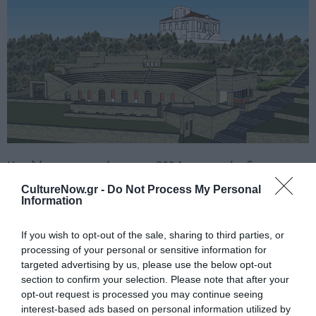
Η μελέτη, που εκπόνησε το 2004 ο χορηγός, δεν
περιορίζεται στην ανοιχτή σκηνή. Αφορά επίσης τη
CultureNow.gr -
Do Not Process My Personal
δημιουργία Κέντρου Πολιτισμού και Εκπαίδευσης, ένα
Information
αρχιτεκτονικό σύμπλεγμα εντός του παραδοσιακού
οικισμού της Χώρας, δίπλα από το διατηρητέο
If you wish to opt-out of the sale, sharing to third parties, or
νεοκλασικό Δημαρχιακό Μέγαρο, σε έκταση 4,5
processing of your personal or sensitive information for
targeted advertising by us, please use the below opt-out
στρεμμάτων, ιδιοκτησίας του Δήμου Άνδρου. Όταν
section to confirm your selection. Please note that after your
ολοκληρωθεί το έργο θα διαθέτει, δίπλα στην ανοικτή
opt-out request is processed you may continue seeing
σκηνή, κλειστό πολυκέντρο 350 θέσεων, κλειστό
interest-based ads based on personal information utilized by