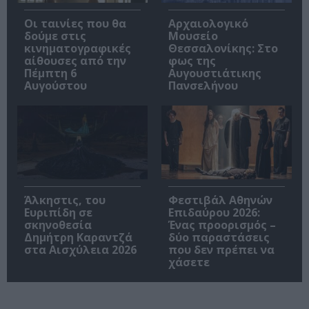
Οι ταινίες που θα
Αρχαιολογικό
δούμε στις
Μουσείο
κινηματογραφικές
Θεσσαλονίκης: Στο
αίθουσες από την
φως της
Πέμπτη 6
Αυγουστιάτικης
Αυγούστου
Πανσελήνου
Άλκηστις, του
Φεστιβάλ Αθηνών
Ευριπίδη σε
Επιδαύρου 2026:
σκηνοθεσία
Ένας προορισμός –
Δημήτρη Καραντζά
δύο παραστάσεις
στα Αισχύλεια 2026
που δεν πρέπει να
χάσετε