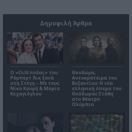
Δημοφιλή Άρθρα
O «Οιδίποδας» του
Θεοδώρα,
Ρόμπερτ Άικ ξανά
Αυτοκράτειρα του
στη Στέγη – Με τους
Βυζαντίου: Η νέα
Νίκο Κουρή & Μαρία
ελληνική όπερα του
Κεχαγιόγλου
Θεόδωρου Στάθη
στο θέατρο
Ολύμπια