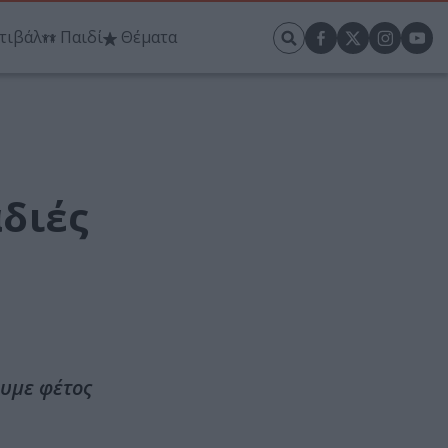
τιβάλ
Παιδί
Θέματα
αδιές
ουμε φέτος