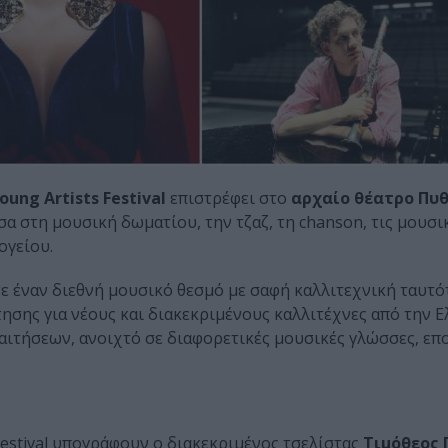
ung Artists Festival
επιστρέφει στο
αρχαίο θέατρο Πυ
σα στη μουσική δωματίου, την τζαζ, τη chanson, τις μουσι
ογείου.
σε έναν διεθνή μουσικό θεσμό με σαφή καλλιτεχνική ταυτότ
σης για νέους και διακεκριμένους καλλιτέχνες από την Ε
ιτήσεων, ανοιχτό σε διαφορετικές μουσικές γλώσσες, επο
Festival υπογράφουν ο διακεκριμένος τσελίστας
Τιμόθεος 