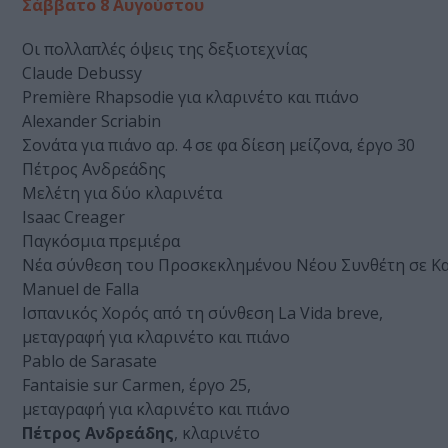
Σάββατο 8 Αυγούστου
Οι πολλαπλές όψεις της δεξιοτεχνίας
Claude Debussy
Première Rhapsodie για κλαρινέτο και πιάνο
Alexander Scriabin
Σονάτα για πιάνο αρ. 4 σε φα δίεση μείζονα, έργο 30
Πέτρος Ανδρεάδης
Μελέτη για δύο κλαρινέτα
Isaac Creager
Παγκόσμια πρεμιέρα
Νέα σύνθεση του Προσκεκλημένου Νέου Συνθέτη σε Κατ
Manuel de Falla
Ισπανικός Χορός από τη σύνθεση La Vida breve,
μεταγραφή για κλαρινέτο και πιάνο
Pablo de Sarasate
Fantaisie sur Carmen, έργο 25,
μεταγραφή για κλαρινέτο και πιάνο
Πέτρος Ανδρεάδης
, κλαρινέτο