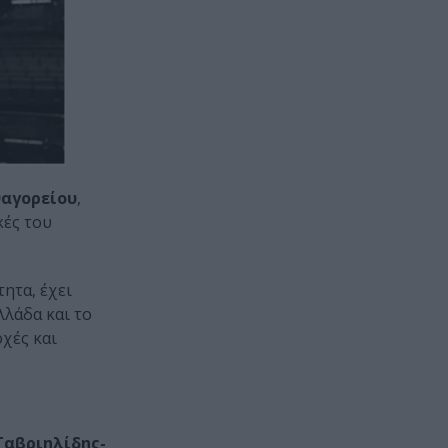
θαγορείου
,
κές του
ητα, έχει
λλάδα και το
χές και
Γαβριηλίδης-