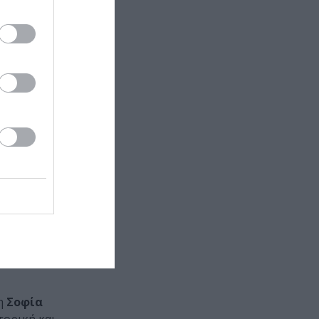
ουν στο
 έργα των
έργο 42,
ιλολογίας του
 σε διάλογο
k και Irving
ργία με το
ei
ίδη Σαμαρά
ς της ρωσικής
η
Σοφία