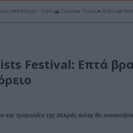
υσική
Θέατρο - Χορός
Σινεμά
Τέχνες
Βιβλίο
Φεσ
sts Festival: Επτά βρ
όρειο
on και τραγούδια της Μικράς Ασίας θα συναντήσ