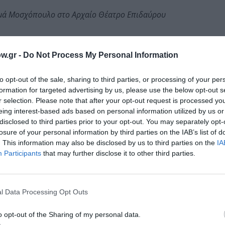
ωμά Μοσχόπουλο στο Αρχαίο Θέατρο Επιδαύρου
w.gr -
Do Not Process My Personal Information
to opt-out of the sale, sharing to third parties, or processing of your per
υς
Marion & Sobo Band
και τη συναυλία
“Songs on the Roa
formation for targeted advertising by us, please use the below opt-out s
 chanson.
r selection. Please note that after your opt-out request is processed y
eing interest-based ads based on personal information utilized by us or
ης δεξιοτεχνίας”
φέρνει στη σκηνή τον κλαρινετίστα
Πέ
disclosed to third parties prior to your opt-out. You may separately opt-
losure of your personal information by third parties on the IAB’s list of
πρόγραμμα με έργα των Claude Debussy, Alexander Scriabin
. This information may also be disclosed by us to third parties on the
IA
και τις εκφραστικές δυνατότητες του ρεπερτορίου για κλα
Participants
that may further disclose it to other third parties.
πρώτη εκτέλεση νέου έργου του Isaac Creager, συνθέτη τ
ασίας του Ιδρύματος Schwarz, του Curtis Institute of Mus
l Data Processing Opt Outs
αρουσιάζει τη συναυλία
“Σκανδιναβική φλόγα: Mendels
o opt-out of the Sharing of my personal data.
usijärvi
και
Daniel Thorell
, με το Κουαρτέτο εγχόρδων σε