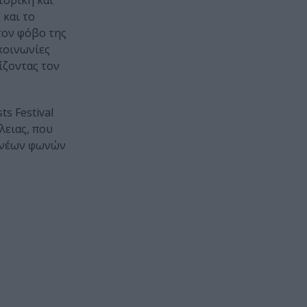
τορική και
 και το
τον φόβο της
κοινωνίες
ίζοντας τον
s Festival
λειας, που
η νέων φωνών