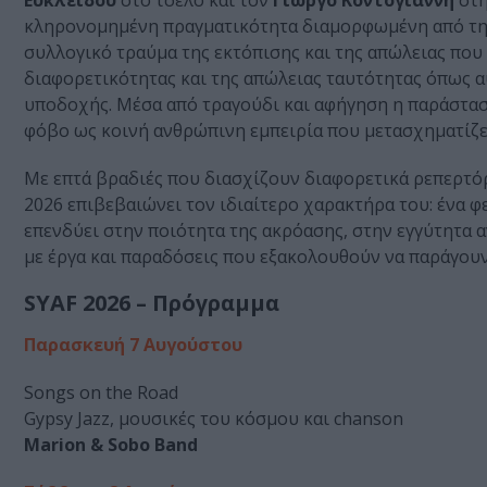
Ευκλείδου
στο τσέλο και τον
Γιώργο Κοντογιάννη
στη
κληρονομημένη πραγματικότητα διαμορφωμένη από την 
συλλογικό τραύμα της εκτόπισης και της απώλειας που 
διαφορετικότητας και της απώλειας ταυτότητας όπως α
υποδοχής. Μέσα από τραγούδι και αφήγηση η παράστασ
φόβο ως κοινή ανθρώπινη εμπειρία που μετασχηματίζε
Με επτά βραδιές που διασχίζουν διαφορετικά ρεπερτόρι
2026 επιβεβαιώνει τον ιδιαίτερο χαρακτήρα του: ένα φ
επενδύει στην ποιότητα της ακρόασης, στην εγγύτητα 
με έργα και παραδόσεις που εξακολουθούν να παράγουν
SYAF 2026 – Πρόγραμμα
Παρασκευή 7 Αυγούστου
Songs on the Road
Gypsy Jazz, μουσικές του κόσμου και chanson
Marion & Sobo Band