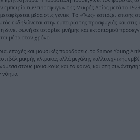
ν κρητική λύρα. Η παράσταση προσεγγίζει τον φόβο ως ισ
εμπειρία των προσφύγων της Μικράς Ασίας μετά το 1923
μεταφέρεται μέσα στις γενιές. Το «Φως» εστιάζει επίσης σ
υτός εκδηλώνεται στην εμπειρία της προσφυγιάς και στις 
η δίνει φωνή σε ιστορίες μνήμης και εκτοπισμού προσεγγ
ται μέσα στον χρόνο.
α, εποχές και μουσικές παραδόσεις, το Samos Young Artist
εστιβάλ μικρής κλίμακας αλλά μεγάλης καλλιτεχνικής εμβέ
ανάμεσα στους μουσικούς και το κοινό, και στη συνάντησ
 νόημα.