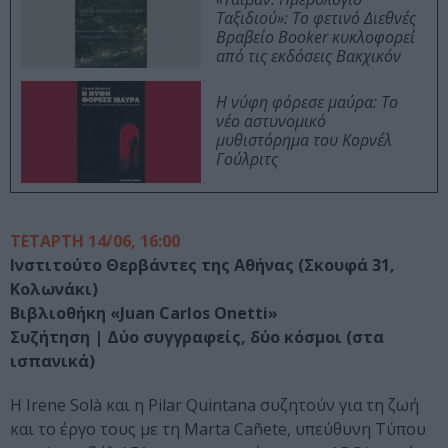
Ταξιδιού»: Το φετινό Διεθνές
Βραβείο Booker κυκλοφορεί
από τις εκδόσεις Βακχικόν
Η νύφη φόρεσε μαύρα: Το
νέο αστυνομικό
μυθιστόρημα του Κορνέλ
Γούλριτς
ΤΕΤΑΡΤΗ 14/06, 16:00
Ινστιτούτο Θερβάντες της Αθήνας (Σκουφά 31,
Κολωνάκι)
Βιβλιοθήκη «Juan Carlos Onetti»
Συζήτηση | Δύο συγγραφείς, δύο κόσμοι (στα
ισπανικά)
Η Irene Solà και η Pilar Quintana συζητούν για τη ζωή
και το έργο τους με τη Marta Cañete, υπεύθυνη Τύπου