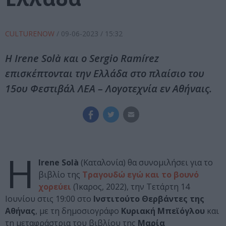
CULTURENOW
/
09-06-2023
/ 15:32
Η Irene Solà και ο Sergio Ramírez
επισκέπτονται την Ελλάδα στο πλαίσιο του
15ου Φεστιβάλ ΛΕΑ – Λογοτεχνία εν Αθήναις.
Η
Irene Solà
(Καταλονία) θα συνομιλήσει για το
βιβλίο της
Τραγουδώ εγώ και το βουνό
χορεύει
(Ίκαρος, 2022), την Τετάρτη 14
Ιουνίου στις 19:00 στο
Ινστιτούτο Θερβάντες της
Αθήνας
, με τη δημοσιογράφο
Κυριακή Μπεϊόγλου
και
τη μεταφράστρια του βιβλίου της
Μαρία