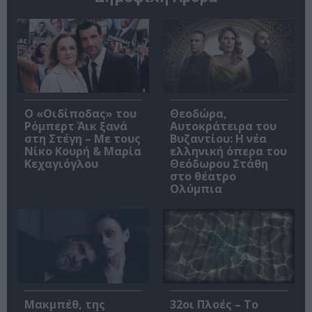
O «Οιδίποδας» του
Θεοδώρα,
Ρόμπερτ Άικ ξανά
Αυτοκράτειρα του
στη Στέγη – Με τους
Βυζαντίου: Η νέα
Νίκο Κουρή & Μαρία
ελληνική όπερα του
Κεχαγιόγλου
Θεόδωρου Στάθη
στο θέατρο
Ολύμπια
Μακμπέθ, της
32οι Πλοές – Το