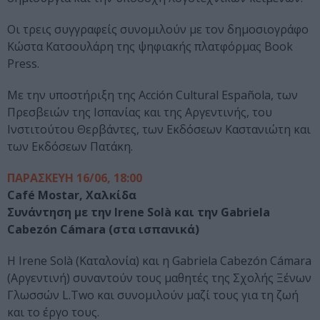
Οι τρεις συγγραφείς συνομιλούν με τον δημοσιογράφο
Κώστα Κατσουλάρη της ψηφιακής πλατφόρμας Book
Press.
Με την υποστήριξη της Acción Cultural Española, των
Πρεσβειών της Ισπανίας και της Αργεντινής, του
Ινστιτούτου Θερβάντες, των Εκδόσεων Καστανιώτη και
των Εκδόσεων Πατάκη.
ΠΑΡΑΣΚΕΥΗ 16/06, 18:00
Café Mostar, Χαλκίδα
Συνάντηση με την Irene Solà και την Gabriela
Cabezón Cámara (στα ισπανικά)
Η Irene Solà (Καταλονία) και η Gabriela Cabezón Cámara
(Αργεντινή) συναντούν τους μαθητές της Σχολής Ξένων
Γλωσσών L.Two και συνομιλούν μαζί τους για τη ζωή
και το έργο τους.