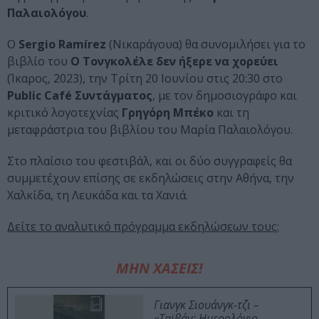
Παλαιολόγου
.
Ο
Sergio Ramírez
(Νικαράγουα) θα συνομιλήσει για το
βιβλίο του
Ο Τονγκολέλε δεν ήξερε να χορεύει
(Ίκαρος, 2023), την Τρίτη 20 Ιουνίου στις 20:30 στο
Public Café Συντάγματος
, με τον δημοσιογράφο και
κριτικό λογοτεχνίας
Γρηγόρη Μπέκο
και τη
μεταφράστρια του βιβλίου του Μαρία Παλαιολόγου.
Στο πλαίσιο του φεστιβάλ, και οι δύο συγγραφείς θα
συμμετέχουν επίσης σε εκδηλώσεις στην Αθήνα, την
Χαλκίδα, τη Λευκάδα και τα Χανιά.
Δείτε το αναλυτικό πρόγραμμα εκδηλώσεων τους:
ΜΗΝ ΧΑΣΕΙΣ!
Γιανγκ Σιουάνγκ-τζι –
«Ταϊβάν: Ημερολόγιο