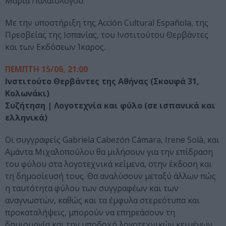
Μαρία Παλαιολόγου.
Με την υποστήριξη της Acción Cultural Española, της
Πρεσβείας της Ισπανίας, του Ινστιτούτου Θερβάντες
και των Εκδόσεων Ίκαρος.
ΠΕΜΠΤΗ 15/06, 21:00
Ινστιτούτο Θερβάντες της Αθήνας (Σκουφά 31,
Κολωνάκι)
Συζήτηση | Λογοτεχνία και φύλο (σε ισπανικά και
ελληνικά)
Οι συγγραφείς Gabriela Cabezón Cámara, Irene Solà, και
Αμάντα Μιχαλοπούλου θα μιλήσουν για την επίδραση
του φύλου στα λογοτεχνικά κείμενα, στην έκδοση και
τη δημοσίευσή τους. Θα αναλύσουν μεταξύ άλλων πώς
η ταυτότητα φύλου των συγγραφέων και των
αναγνωστών, καθώς και τα έμφυλα στερεότυπα και
προκαταλήψεις, μπορούν να επηρεάσουν τη
δημιουργία και την υποδοχή λογοτεχνικών κειμένων.