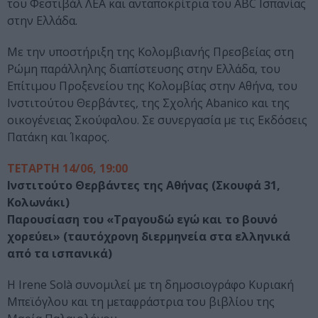
του Φεστιβάλ ΛΕΑ και ανταποκρίτρια του ABC Ισπανίας
στην Ελλάδα.
Με την υποστήριξη της Κολομβιανής Πρεσβείας στη
Ρώμη παράλληλης διαπίστευσης στην Ελλάδα, του
Επίτιμου Προξενείου της Κολομβίας στην Αθήνα, του
Ινστιτούτου Θερβάντες, της Σχολής Abanico και της
οικογένειας Σκούφαλου. Σε συνεργασία με τις Εκδόσεις
Πατάκη και Ίκαρος.
ΤΕΤΑΡΤΗ 14/06, 19:00
Ινστιτούτο Θερβάντες της Αθήνας (Σκουφά 31,
Κολωνάκι)
Παρουσίαση του «Τραγουδώ εγώ και το βουνό
χορεύει» (ταυτόχρονη διερμηνεία στα ελληνικά
από τα ισπανικά)
Η Irene Solà συνομιλεί με τη δημοσιογράφο Κυριακή
Μπεϊόγλου και τη μεταφράστρια του βιβλίου της