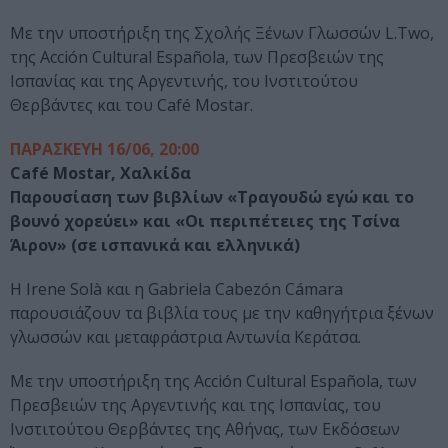
Με την υποστήριξη της Σχολής Ξένων Γλωσσών L.Two,
της Acción Cultural Española, των Πρεσβειών της
Ισπανίας και της Αργεντινής, του Ινστιτούτου
Θερβάντες και του Café Mostar.
ΠΑΡΑΣΚΕΥΗ 16/06, 20:00
Café Mostar, Χαλκίδα
Παρουσίαση των βιβλίων «Τραγουδώ εγώ και το
βουνό χορεύει» και «Οι περιπέτειες της Τσίνα
Άιρον» (σε ισπανικά και ελληνικά)
H Irene Solà και η Gabriela Cabezón Cámara
παρουσιάζουν τα βιβλία τους με την καθηγήτρια ξένων
γλωσσών και μεταφράστρια Αντωνία Κεράτσα.
Με την υποστήριξη της Acción Cultural Española, των
Πρεσβειών της Αργεντινής και της Ισπανίας, του
Ινστιτούτου Θερβάντες της Αθήνας, των Εκδόσεων