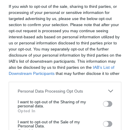
Κολωνάκι)
If you wish to opt-out of the sale, sharing to third parties, or
Συζήτηση | Μνήμη και Λογοτεχνία (σε ισπανικά και
processing of your personal or sensitive information for
ελληνικά)
targeted advertising by us, please use the below opt-out
section to confirm your selection. Please note that after your
opt-out request is processed you may continue seeing
Ο Héctor Abad Faciolince (Κολομβία), και ο Sergio
interest-based ads based on personal information utilized by
Ramírez (Νικαράγουα) συνομιλούν με τον
us or personal information disclosed to third parties prior to
δημοσιογράφο Κώστα Αγοραστό, αρχισυντάκτη της
your opt-out. You may separately opt-out of the further
ψηφιακής πλατφόρμας Book Press, για τη Μνήμη και τη
disclosure of your personal information by third parties on the
Λογοτεχνία.
IAB’s list of downstream participants. This information may
also be disclosed by us to third parties on the
IAB’s List of
Στη συζήτηση αυτή, που αποτελεί και το βασικό θέμα
Downstream Participants
that may further disclose it to other
του φεστιβάλ, θα εξερευνηθεί ο τρόπος με τον οποίο η
third parties.
μνήμη επηρεάζει τη λογοτεχνία αλλά και πώς η
Personal Data Processing Opt Outs
δημιουργική εργασία μετατρέπει την πραγματικότητα
σε μυθοπλασία και αντίστροφα.
I want to opt-out of the Sharing of my
personal data.
Opted In
Με την υποστήριξη της Acción Cultural Española, των
Πρεσβειών της της Ισπανίας και της Κολομβίας στη
I want to opt-out of the Sale of my
Personal Data.
Ρώμη παράλληλης διαπίστευσης στην Ελλάδα, του