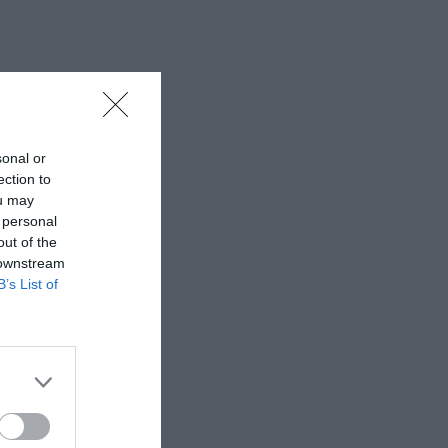
sonal or
ection to
ou may
 personal
out of the
 downstream
B’s List of