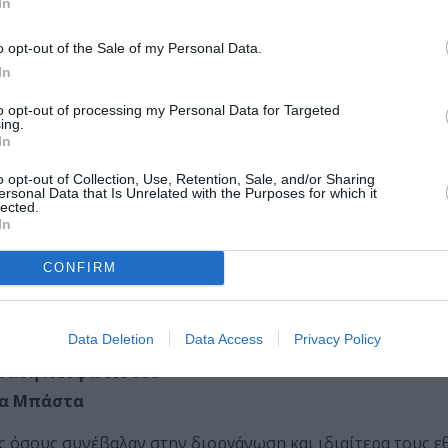
In
o opt-out of the Sale of my Personal Data.
In
to opt-out of processing my Personal Data for Targeted
ing.
In
o opt-out of Collection, Use, Retention, Sale, and/or Sharing
ersonal Data that Is Unrelated with the Purposes for which it
o – Italy
lected.
In
ance
 Poland
CONFIRM
Data Deletion
Data Access
Privacy Policy
αλιού
νάση Νεοφώτιστου
σα Μπάστα
 όσους συνέβαλαν στην διοργάνωση και ιδιαίτερα τους ε