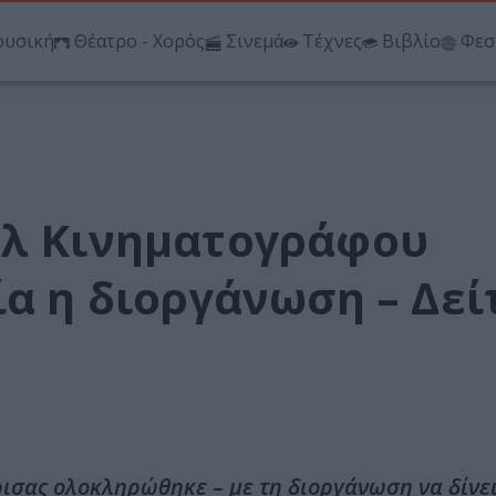
υσική
Θέατρο - Χορός
Σινεμά
Τέχνες
Βιβλίο
Φεσ
άλ Κινηματογράφου
ία η διοργάνωση – Δεί
ισας ολοκληρώθηκε – με τη διοργάνωση να δίνε