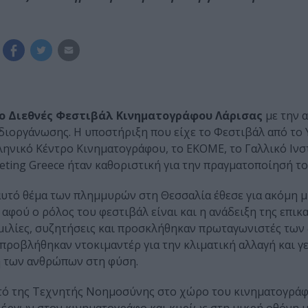
ο Διεθνές Φεστιβάλ Κινηματογράφου Λάρισας
με την 
ιοργάνωσης. Η υποστήριξη που είχε το Φεστιβάλ από το
ληνικό Κέντρο Κινηματογράφου, το ΕΚΟΜΕ, το Γαλλικό Ινσ
ing Greece ήταν καθοριστική για την πραγματοποίησή το
υτό θέμα των πλημμυρών στη Θεσσαλία έθεσε για ακόμη μ
αφού ο ρόλος του φεστιβάλ είναι και η ανάδειξη της επικ
μιλίες, συζητήσεις και προσκλήθηκαν πρωταγωνιστές τω
ροβλήθηκαν ντοκιμαντέρ για την κλιματική αλλαγή και γ
η των ανθρώπων στη φύση.
υτό της Τεχνητής Νοημοσύνης στο χώρο του κινηματογράφ