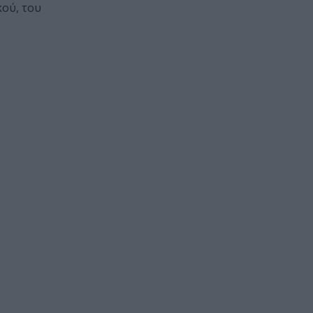
ού, του