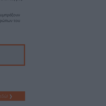
 συμπράξουν
νθρώπων του
 εδώ!
❯