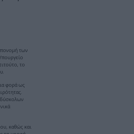
απονομή των
 Υπουργείο
τιτούτο, τo
υ.
ια φορά ως
αιρότητας.
ν δύσκολων
ενικά
ου, καθώς και