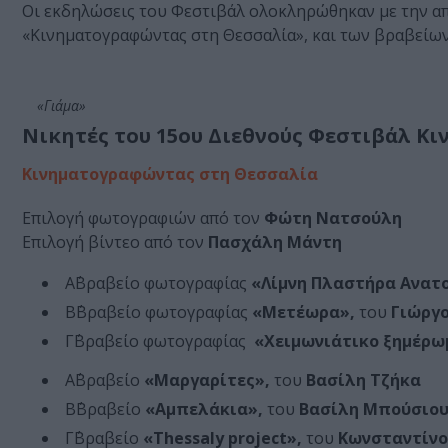
Οι εκδηλώσεις του Φεστιβάλ ολοκληρώθηκαν με την απ
«Κινηματογραφώντας στη Θεσσαλία», και των βραβείων
«Γιάμα»
Νικητές του 15ου Διεθνούς Φεστιβάλ Κ
Κινηματογραφώντας στη Θεσσαλία
Επιλογή φωτογραφιών από τον
Φώτη Νατσούλη
Επιλογή βίντεο από τον
Πασχάλη Μάντη
Α΄Βραβείο φωτογραφίας
«Λίμνη Πλαστήρα Ανατ
Β΄Βραβείο φωτογραφίας
«Μετέωρα»,
του
Γιώργ
Γ΄Βραβείο φωτογραφίας
«Χειμωνιάτικο ξημέρω
Α΄Βραβείο
«Μαργαρίτες»,
του
Βασίλη Τζήκα
Β΄Βραβείο
«Αμπελάκια»,
του
Βασίλη Μπούσιο
Γ΄Βραβείο
«Thessaly project»,
του
Κωνσταντίνο