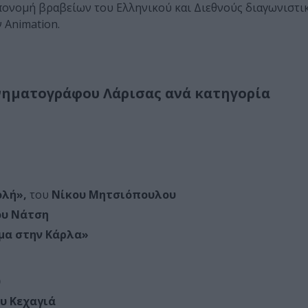
ονομή βραβείων του Ελληνικού και Διεθνούς διαγωνιστικ
 Animation.
ινηματογράφου Λάρισας ανά κατηγορία
ολή»,
του
Νίκου Μητσιόπουλου
ου Νάτση
μα στην Κάρλα»
υ
υ Κεχαγιά