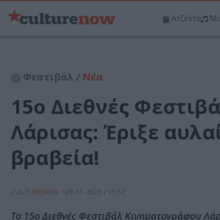
Ατζέντα
Μο
Φεστιβάλ /
Νέα
15ο Διεθνές Φεστιβ
Λάρισας: Έριξε αυλα
βραβεία!
CULTURENOW
/
09-11-2023
/ 11:52
Το 15ο Διεθνές Φεστιβάλ Κινηματογράφου Λάρ