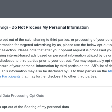
Οπτικής Επικοινωνίας του Πανεπιστημίου Δυτικής Αττικής.
w.gr -
Do Not Process My Personal Information
ικής γραφής
to opt-out of the sale, sharing to third parties, or processing of your per
formation for targeted advertising by us, please use the below opt-out s
 Spurling -Ireland
r selection. Please note that after your opt-out request is processed y
rmany
eing interest-based ads based on personal information utilized by us or
disclosed to third parties prior to your opt-out. You may separately opt-
 Greece
losure of your personal information by third parties on the IAB’s list of
. This information may also be disclosed by us to third parties on the
IA
Participants
that may further disclose it to other third parties.
εδρος της επιτροπής)
l Data Processing Opt Outs
o opt-out of the Sharing of my personal data.