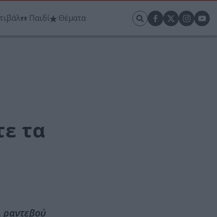
τιβάλ
Παιδί
Θέματα
τε τα
ι ραντεβού