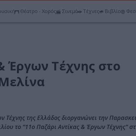
υσική
Θέατρο - Χορός
Σινεμά
Τέχνες
Βιβλίο
Φεσ
& Έργων Τέχνης στο
 Μελίνα
 Τέχνης της Ελλάδος διοργανώνει την Παρασκε
ιλίου το “11ο Παζάρι Αντίκας & Έργων Τέχνης” σ