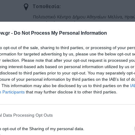
Τοποθεσία:
Πολιτιστικό Κέντρο Δήμου Αθηναίων Μελίνα, Ηρακ
Θεσσαλονίκης, Θησείο
w.gr -
Do Not Process My Personal Information
Πολιτιστικό Κέντρο Δήμου Αθηναίων “Μελίνα”
to opt-out of the sale, sharing to third parties, or processing of your per
formation for targeted advertising by us, please use the below opt-out s
r selection. Please note that after your opt-out request is processed y
eing interest-based ads based on personal information utilized by us or
disclosed to third parties prior to your opt-out. You may separately opt-
losure of your personal information by third parties on the IAB’s list of
. This information may also be disclosed by us to third parties on the
IA
Participants
that may further disclose it to other third parties.
μάθετε πρώτοι όλες τις ειδήσεις
ολιτισμό στο
Culturenow.gr
l Data Processing Opt Outs
o opt-out of the Sharing of my personal data.
r
Δες