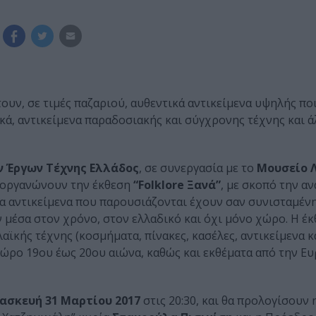
ουν, σε τιμές παζαριού, αυθεντικά αντικείμενα υψηλής π
ικά, αντικείμενα παραδοσιακής και σύγχρονης τέχνης και ά
 Έργων Τέχνης Ελλάδος
, σε συνεργασία με το
Μουσείο 
διοργανώνουν την έκθεση
“Folklore Ξανά”
, με σκοπό την α
α αντικείμενα που παρουσιάζονται έχουν σαν συνισταμένη
μέσα στον χρόνο, στον ελλαδικό και όχι μόνο χώρο. Η έ
αϊκής τέχνης (κοσμήματα, πίνακες, κασέλες, αντικείμενα 
 χώρο 19ου έως 20ου αιώνα, καθώς και εκθέματα από την Ε
ασκευή 31 Μαρτίου 2017
στις 20:30, και θα προλογίσουν