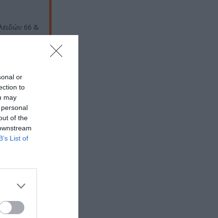
λειδών 66 &
sonal or
ection to
ou may
 personal
out of the
 downstream
B’s List of
 εδώ!
❯