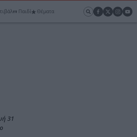
τιβάλ
Παιδί
Θέματα
υή 31
το