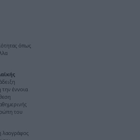
οιότητας όπως
λλα
Λαϊκής
νάδειξη
 την έννοια
κθεση
καθημερινής
υρώπη του
 η λαογράφος