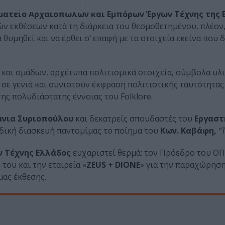
ματείο Αρχαιοπωλών και Εμπόρων Έργων Τέχνης της 
ν εκθέσεων κατά τη διάρκεια του θεσμοθετημένου, πλέον
 θυμηθεί και να έρθει σ’ επαφή με τα στοιχεία εκείνα που 
 και ομάδων, αρχέτυπα πολιτισμικά στοιχεία, σύμβολα υλι
σε γενιά και συνιστούν έκφραση πολιτιστικής ταυτότητας
ης πολυδιάστατης έννοιας του Folklore.
νια Συριοπούλου
και δεκατρείς σπουδαστές του
Εργαστ
δική διασκευή παντομίμας το ποίημα του
Κων. Καβάφη,
“
 Τέχνης Ελλάδος
ευχαριστεί θερμά: τον Πρόεδρο του Ο
του και την εταιρεία «
ZEUS + DIONE
» για την παραχώρησ
μας έκθεσης.