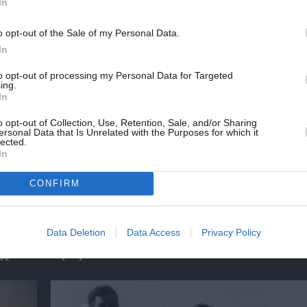
In
o opt-out of the Sale of my Personal Data.
In
ΠΟΛΙΤΙΣΤΙΚΟ ΚΕΝΤΡΟ ΜΕΛΙΝΑ
to opt-out of processing my Personal Data for Targeted
ing.
In
νη και τον Πολιτισμό!
o opt-out of Collection, Use, Retention, Sale, and/or Sharing
ersonal Data that Is Unrelated with the Purposes for which it
lected.
In
λουθήστε το Culturenow.gr
CONFIRM
Data Deletion
Data Access
Privacy Policy
χετικά Άρθρα