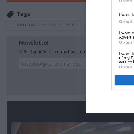
Opted 
Tags
I want t
Opted 
ΓΚΑΛΕΡΙ ΤΕΧΝΗΣ - ΑΙΘΟΥΣΕΣ ΤΕΧΝΗΣ
ΔΩΡΕΑΝ ΕΚΔΗΛΩΣΕΙΣ
I want 
Advertis
Newsletter
Opted 
Κάθε βδομάδα στο e-mail σας τα τελευταία νέα για την Τέχ
I want t
of my P
was col
Opted 
Ακο
Σ