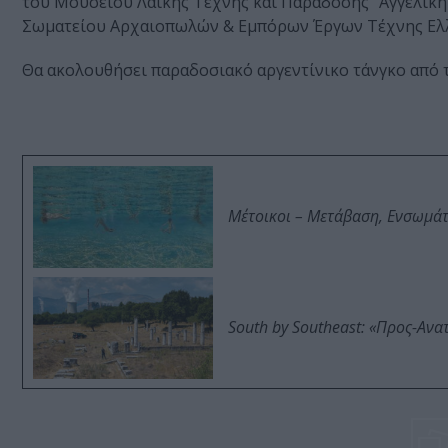
του Μουσείου Λαϊκής Τέχνης και Παράδοσης “Αγγελική
Σωματείου Αρχαιοπωλών & Εμπόρων Έργων Τέχνης Ε
Θα ακολουθήσει παραδοσιακό αργεντίνικο τάνγκο από 
Μέτοικοι – Μετάβαση, Ενσωμά
South by Southeast: «Προς-Ανα