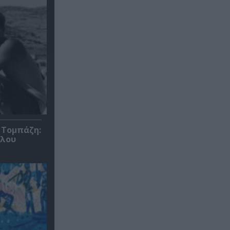
 Τομπάζη:
υλου