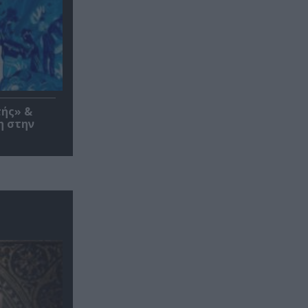
τής» &
η στην