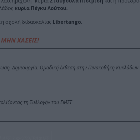
 Χατζημιχάλη” κυρία
Σταυρούλα Πισιμίση
και η Πρόεδρο
λλάδος
κυρία Πέγκυ Λούτου.
τη σχολή διδασκαλίας
Libertango.
ΜΗΝ ΧΑΣΕΙΣ!
τωση, Δημιουργία: Ομαδική έκθεση στην Πινακοθήκη Κυκλάδων
τολίζοντας τη Συλλογή» του ΕΜΣΤ
ΔΕΣ 3 ΦΩΤΟΓΡΑΦΙΕΣ