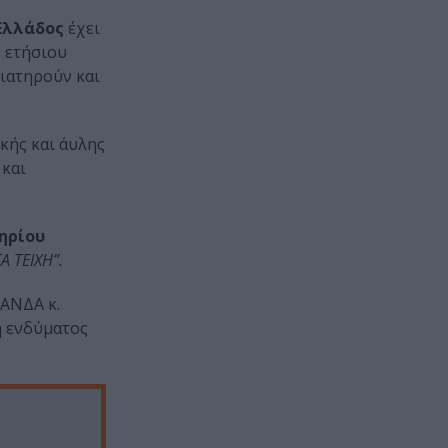
Ελλάδος
έχει
, ετήσιου
διατηρούν και
κής και άυλης
 και
ηρίου
ΤΑ ΤΕΙΧΗ”.
ΠΑΝΔΑ κ.
η ενδύματος