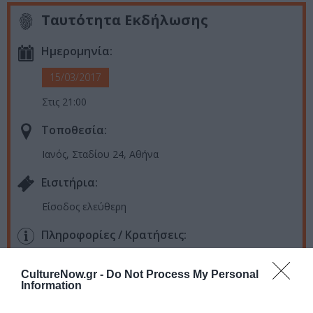
Ταυτότητα Εκδήλωσης
Ημερομηνία:
15/03/2017
Στις 21:00
Τοποθεσία:
Ιανός, Σταδίου 24, Αθήνα
Eισιτήρια:
Είσοδος ελεύθερη
Πληροφορίες / Κρατήσεις:
www.ianos.gr
CultureNow.gr -
Do Not Process My Personal
Information
Ακολουθήστε το Culturenow.gr στο
Google News
και