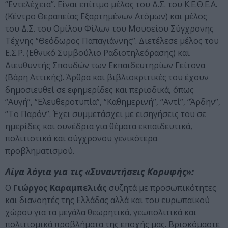
“Εντελέχεια”. Είναι επίτιμο μέλος του Δ.Σ. του Κ.Ε.Θ.Ε.Α.
(Κέντρο Θεραπείας Εξαρτημένων Ατόμων) και μέλος
του Δ.Σ. του Ομίλου Φίλων του Μουσείου Σύγχρονης
Τέχνης “Θεόδωρος Παπαγιάννης”. Διετέλεσε μέλος του
Ε.Σ.Ρ. (Εθνικό Συμβούλιο Ραδιοτηλεόρασης) και
Διευθυντής Σπουδών των Εκπαιδευτηρίων Γείτονα
(Βάρη Αττικής). Άρθρα και βιβλιοκριτικές του έχουν
δημοσιευθεί σε εφημερίδες και περιοδικά, όπως
“Αυγή”, “Ελευθεροτυπία”, “Καθημερινή”, “Αντί”, “Άρδην”,
“Το Παρόν”. Έχει συμμετάσχει με εισηγήσεις του σε
ημερίδες και συνέδρια για θέματα εκπαιδευτικά,
πολιτιστικά και σύγχρονου γενικότερα
προβληματισμού.
Λίγα λόγια για τις «Συναντήσεις Κορυφής»:
Ο
Γιώργος Καραμπελιάς
συζητά με προσωπικότητες
και διανοητές της Ελλάδας αλλά και του ευρωπαϊκού
χώρου για τα μεγάλα θεωρητικά, γεωπολιτικά και
πολιτισμικά προβλήματα της εποχής μας. Βρισκόμαστε