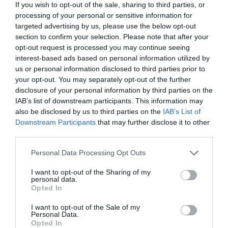
μάθετε πρώτοι όλες τις ειδήσεις
If you wish to opt-out of the sale, sharing to third parties, or
processing of your personal or sensitive information for
Δείτε όλα τα
τελευταία νέα
για την Τέχνη και τον
targeted advertising by us, please use the below opt-out
Πολιτισμό στο
Culturenow.gr
section to confirm your selection. Please note that after your
opt-out request is processed you may continue seeing
interest-based ads based on personal information utilized by
Νέοι Διαγωνισμοί
❯
us or personal information disclosed to third parties prior to
your opt-out. You may separately opt-out of the further
Tags
disclosure of your personal information by third parties on the
IAB’s list of downstream participants. This information may
ΓΙΩΡΓΟΣ ΚΑΡΑΜΠΕΛΙΑΣ
ΔΩΡΕΑΝ ΕΚΔΗΛΩΣΕΙΣ
also be disclosed by us to third parties on the
IAB’s List of
Downstream Participants
that may further disclose it to other
ΛΑΟΚΡΑΤΗΣ ΒΑΣΣΗΣ
third parties.
Newsletter
Personal Data Processing Opt Outs
Κάθε βδομάδα στο e-mail σας τα τελευταία νέα για
I want to opt-out of the Sharing of my
personal data.
την Τέχνη και τον Πολιτισμό!
Opted In
I want to opt-out of the Sale of my
Personal Data.
Opted In