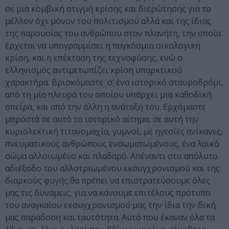
σε μια κομβική στιγμή κρίσης και διερώτησης για το
μέλλον όχι μόνον του πολιτισμού αλλά και της ίδιας
της παρουσίας του ανθρώπου στον πλανήτη, την οποία
έρχεται να υπογραμμίσει η παγκόσμια οικολογική
κρίση, και η επέκταση της τεχνοφύσης, ενώ ο
ελληνισμός αντιμετωπίζει κρίση υπαρκτικού
χαρακτήρα. Βρισκόμαστε σ’ ένα ιστορικό σταυροδρόμι,
από τη μία πλευρά του οποίου υπάρχει μια καθοδική
σπείρα, και από την άλλη η ανάταξή του. Ερχόμαστε
μπροστά σε αυτό το ιστορικό αίτημα, σε αυτή την
κυριολεκτική τιτανομαχία, γυμνοί, με ηγεσίες ανίκανες,
πνευματικούς ανθρώπους ενσωματωμένους, ένα λαϊκό
σώμα αλλοιωμένο και πλαδαρό. Απέναντι στο απόλυτο
αδιέξοδο του αλλοτριωμένου εκσυγχρονισμού και της
διαρκούς φυγής,θα πρέπει να επιστρατεύσουμε όλες
μας τις δυνάμεις, για να κάνουμε επιτέλους πρότυπο
του αναγκαίου εκσυγχρονισμού μας την ίδια την δική
μας παράδοση και ταυτότητα. Αυτό που έκαναν όλα τα