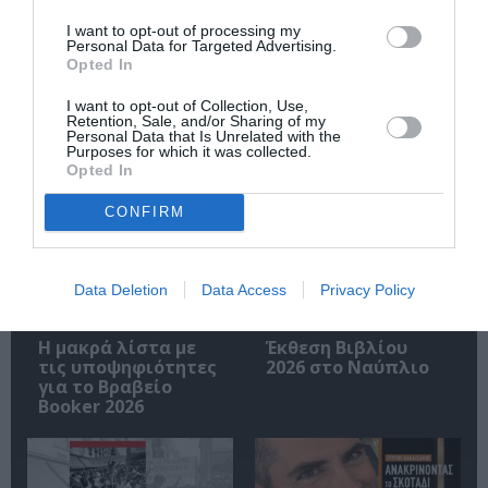
I want to opt-out of processing my
Ακολουθήστε το Culturenow.gr
Personal Data for Targeted Advertising.
Opted In
I want to opt-out of Collection, Use,
Retention, Sale, and/or Sharing of my
Personal Data that Is Unrelated with the
Purposes for which it was collected.
Σχετικά Άρθρα
Opted In
CONFIRM
Data Deletion
Data Access
Privacy Policy
Η μακρά λίστα με
Έκθεση Βιβλίου
τις υποψηφιότητες
2026 στο Ναύπλιο
για το Βραβείο
Booker 2026