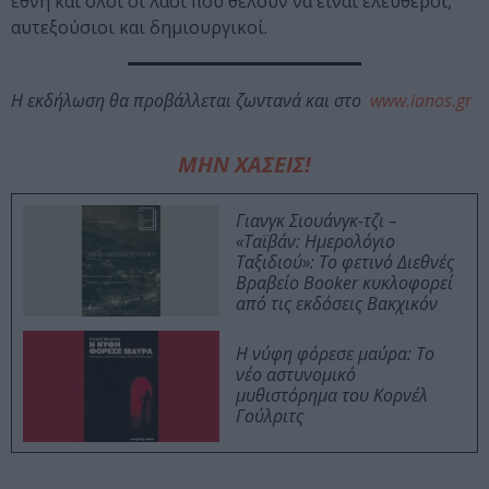
έθνη και όλοι οι λαοί που θέλουν να είναι ελεύθεροι,
αυτεξούσιοι και δημιουργικοί.
Η εκδήλωση θα προβάλλεται ζωντανά και στο
www.ianos.gr
ΜΗΝ ΧΑΣΕΙΣ!
Γιανγκ Σιουάνγκ-τζι –
«Ταϊβάν: Ημερολόγιο
Ταξιδιού»: Το φετινό Διεθνές
Βραβείο Booker κυκλοφορεί
από τις εκδόσεις Βακχικόν
Η νύφη φόρεσε μαύρα: Το
νέο αστυνομικό
μυθιστόρημα του Κορνέλ
Γούλριτς