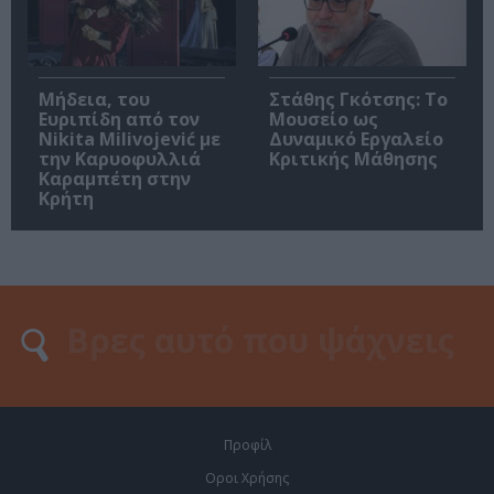
Μήδεια, του
Στάθης Γκότσης: Το
Ευριπίδη από τον
Μουσείο ως
Nikita Milivojević με
Δυναμικό Εργαλείο
την Καρυοφυλλιά
Κριτικής Μάθησης
Καραμπέτη στην
Κρήτη
Προφίλ
Οροι Χρήσης