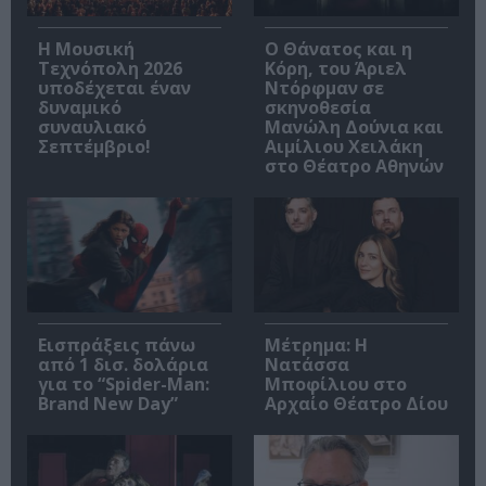
Η Μουσική
Ο Θάνατος και η
Τεχνόπολη 2026
Κόρη, του Άριελ
υποδέχεται έναν
Ντόρφμαν σε
δυναμικό
σκηνοθεσία
συναυλιακό
Μανώλη Δούνια και
Σεπτέμβριο!
Αιμίλιου Χειλάκη
στο Θέατρο Αθηνών
Εισπράξεις πάνω
Μέτρημα: Η
από 1 δισ. δολάρια
Νατάσσα
για το “Spider-Man:
Μποφίλιου στο
Brand New Day”
Αρχαίο Θέατρο Δίου