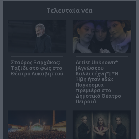
Τελευταία νέα
Σταύρος Ξαρχάκος:
Artist Unknown*
Ταξίδι στο φως στο
[Αγνώστου
Θέατρο Λυκαβηττού
Καλλιτέχνη*] *Η
Ήβη ήταν εδώ:
Παγκόσμια
πρεμιέρα στο
Δημοτικό Θέατρο
Πειραιά