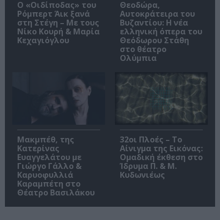
O «Οιδίποδας» του
Θεοδώρα,
Ρόμπερτ Άικ ξανά
Αυτοκράτειρα του
στη Στέγη – Με τους
Βυζαντίου: Η νέα
Νίκο Κουρή & Μαρία
ελληνική όπερα του
Κεχαγιόγλου
Θεόδωρου Στάθη
στο θέατρο
Ολύμπια
Μακμπέθ, της
32οι Πλοές – Το
Κατερίνας
Αίνιγμα της Εικόνας:
Ευαγγελάτου με
Ομαδική έκθεση στο
Γιώργο Γάλλο &
Ίδρυμα Π. & Μ.
Καρυοφυλλιά
Κυδωνιέως
Καραμπέτη στο
Θέατρο Βασιλάκου