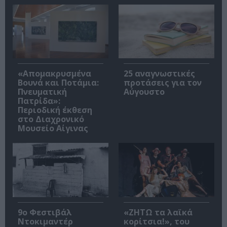
«Απομακρυσμένα
25 αναγνωστικές
Βουνά και Ποτάμια:
προτάσεις για τον
Πνευματική
Αύγουστο
Πατρίδα»:
Περιοδική έκθεση
στο Διαχρονικό
Μουσείο Αίγινας
9ο Φεστιβάλ
«ΖΗΤΩ τα λαϊκά
Ντοκιμαντέρ
κορίτσια!», του