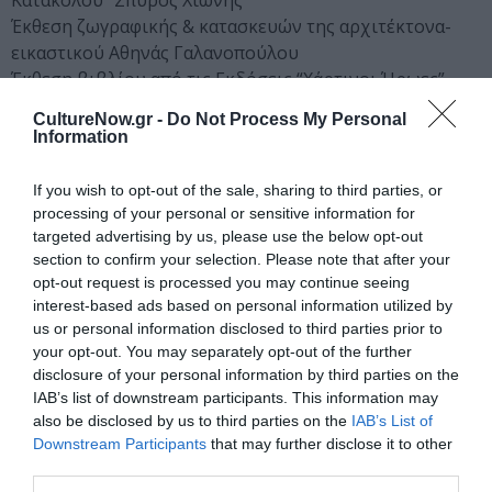
Κατακόλου “Σπύρος Χιωνης”
Έκθεση ζωγραφικής & κατασκευών της αρχιτέκτονα-
εικαστικού Αθηνάς Γαλανοπούλου
Έκθεση βιβλίου από τις Εκδόσεις “Χάρτινοι Ήρωες”
Bazaar χειροποίητων δημιουργιών & κατασκευών
CultureNow.gr -
Do Not Process My Personal
Information
Το 10o Port Festival διοργανώνεται από την Αέναον ΚοινΣΕπ
και το πολιτιστικού σωματείο Collectiva Artenativa και
If you wish to opt-out of the sale, sharing to third parties, or
πραγματοποιείται με την υποστήριξη των: Περιφέρεια
processing of your personal or sensitive information for
Δυτικής Ελλάδας, Δήμος Πύργου, ΔΟΠΠ, Δημοτικό Λιμενικό
targeted advertising by us, please use the below opt-out
Ταμείο Πύργου και Εμπορικός Σύλλογος Κατακόλου Η
section to confirm your selection. Please note that after your
opt-out request is processed you may continue seeing
Αλληλεγγύη.
interest-based ads based on personal information utilized by
Διαβάστε επίσης:
us or personal information disclosed to third parties prior to
your opt-out. You may separately opt-out of the further
10ο Port Festival: Το πιο δροσερό μεθυστικό μουσικό
disclosure of your personal information by third parties on the
IAB’s list of downstream participants. This information may
κοκτέιλ!
also be disclosed by us to third parties on the
IAB’s List of
Downstream Participants
that may further disclose it to other
Ταυτότητα
third parties.