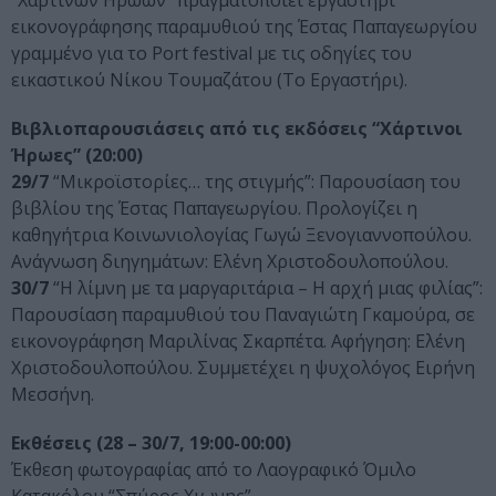
“Χάρτινων Ηρώων” πραγματοποιεί εργαστήρι
εικονογράφησης παραμυθιού της Έστας Παπαγεωργίου
γραμμένο για το Port festival με τις οδηγίες του
εικαστικού Νίκου Τουμαζάτου (Το Εργαστήρι).
Βιβλιοπαρουσιάσεις από τις εκδόσεις “Χάρτινοι
Ήρωες” (20:00)
29/7
“Μικροϊστορίες… της στιγμής”: Παρουσίαση του
βιβλίου της Έστας Παπαγεωργίου. Προλογίζει η
καθηγήτρια Κοινωνιολογίας Γωγώ Ξενογιαννοπούλου.
Ανάγνωση διηγημάτων: Ελένη Χριστοδουλοπούλου.
30/7
“Η λίμνη με τα μαργαριτάρια – Η αρχή μιας φιλίας”:
Παρουσίαση παραμυθιού του Παναγιώτη Γκαμούρα, σε
εικονογράφηση Μαριλίνας Σκαρπέτα. Αφήγηση: Ελένη
Χριστοδουλοπούλου. Συμμετέχει η ψυχολόγος Ειρήνη
Μεσσήνη.
Εκθέσεις (28 – 30/7, 19:00-00:00)
Έκθεση φωτογραφίας από το Λαογραφικό Όμιλο