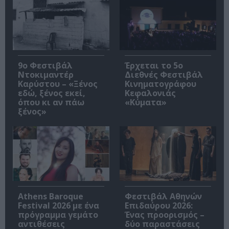
9ο Φεστιβάλ
Έρχεται το 5ο
Ντοκιμαντέρ
Διεθνές Φεστιβάλ
Καρύστου – «Ξένος
Κινηματογράφου
εδώ, ξένος εκεί,
Κεφαλονιάς
όπου κι αν πάω
«Κύματα»
ξένος»
Athens Baroque
Φεστιβάλ Αθηνών
Festival 2026 με ένα
Επιδαύρου 2026:
πρόγραμμα γεμάτο
Ένας προορισμός –
αντιθέσεις
δύο παραστάσεις