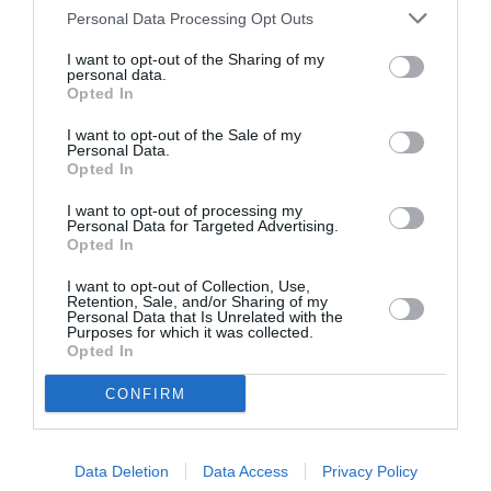
Περισσότερες πληροφορίες:
Port Festival
Personal Data Processing Opt Outs
I want to opt-out of the Sharing of my
personal data.
Ακολουθήστε το Culturenow.gr στο
Google News
και
Opted In
μάθετε πρώτοι όλες τις ειδήσεις
I want to opt-out of the Sale of my
Δείτε όλα τα
τελευταία νέα
για την Τέχνη και τον
Personal Data.
Opted In
Πολιτισμό στο
Culturenow.gr
I want to opt-out of processing my
Personal Data for Targeted Advertising.
Νέοι Διαγωνισμοί
❯
Opted In
I want to opt-out of Collection, Use,
Tags
Retention, Sale, and/or Sharing of my
Personal Data that Is Unrelated with the
ΓΙΑΝΝΗΣ ΔΙΟΝΥΣΙΟΥ
ΔΡΑΣΤΗΡΙΟΤΗΤΕΣ ΓΙΑ ΠΑΙΔΙΑ
Purposes for which it was collected.
Opted In
ΔΩΡΕΑΝ ΕΚΔΗΛΩΣΕΙΣ
ΕΙΚΑΣΤΙΚΕΣ ΕΚΘΕΣΕΙΣ
CONFIRM
ΕΚΘΕΣΗ ΒΙΒΛΙΟΥ
ΖΩΓΡΑΦΙΚΗ
ΚΑΛΟΚΑΙΡΙΝΑ ΦΕΣΤΙΒΑΛ
ΚΑΛΟΚΑΙΡΙΝΕΣ ΣΥΝΑΥΛΙΕΣ
Data Deletion
Data Access
Privacy Policy
ΜΟΥΣΙΚΑ ΦΕΣΤΙΒΑΛ
ΠΑΡΟΥΣΙΑΣΕΙΣ ΒΙΒΛΙΩΝ