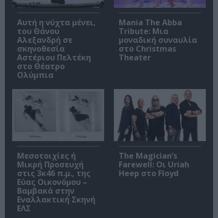
Αυτή η νύχτα μένει,
Mania The Abba
του Θάνου
Tribute: Μια
Αλεξανδρή σε
μοναδική συναυλία
σκηνοθεσία
στο Christmas
Αστέριου Πελτέκη
Theater
στο Θέατρο
Ολύμπια
Μεσοτοιχίες ή
The Magician’s
Μικρή Προσευχή
Farewell: Οι Uriah
στις 3κ46 π.μ., της
Heep στο Floyd
Εύας Οικονόμου –
Βαμβακά στην
Εναλλακτική Σκηνή
ΕΛΣ