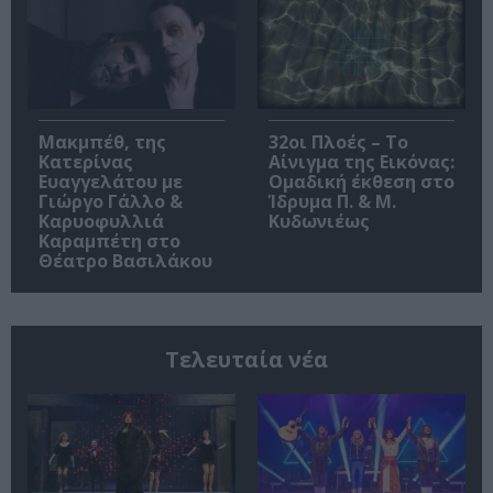
Μακμπέθ, της
32οι Πλοές – Το
Κατερίνας
Αίνιγμα της Εικόνας:
Ευαγγελάτου με
Ομαδική έκθεση στο
Γιώργο Γάλλο &
Ίδρυμα Π. & Μ.
Καρυοφυλλιά
Κυδωνιέως
Καραμπέτη στο
Θέατρο Βασιλάκου
Τελευταία νέα