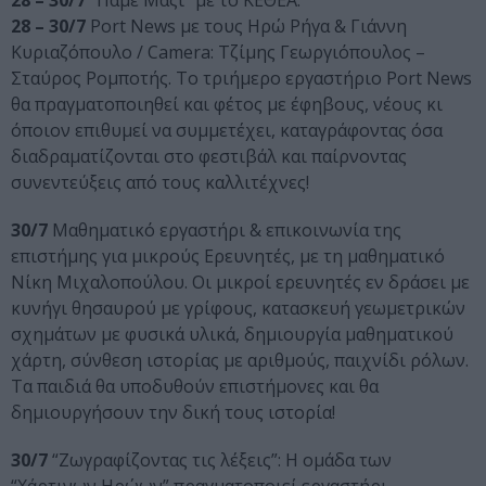
28 – 30/7
“Πάμε Μαζί” με το ΚΕΘΕΑ.
28 – 30/7
Port News με τους Ηρώ Ρήγα & Γιάννη
Κυριαζόπουλο / Camera: Τζίμης Γεωργιόπουλος –
Σταύρος Ρομποτής. To τριήμερο εργαστήριο Port News
θα πραγματοποιηθεί και φέτος με έφηβους, νέους κι
όποιον επιθυμεί να συμμετέχει, καταγράφοντας όσα
διαδραματίζονται στο φεστιβάλ και παίρνοντας
συνεντεύξεις από τους καλλιτέχνες!
30/7
Μαθηματικό εργαστήρι & επικοινωνία της
επιστήμης για μικρούς Ερευνητές, με τη μαθηματικό
Νίκη Μιχαλοπούλου. Οι μικροί ερευνητές εν δράσει με
κυνήγι θησαυρού με γρίφους, κατασκευή γεωμετρικών
σχημάτων με φυσικά υλικά, δημιουργία μαθηματικού
χάρτη, σύνθεση ιστορίας με αριθμούς, παιχνίδι ρόλων.
Τα παιδιά θα υποδυθούν επιστήμονες και θα
δημιουργήσουν την δική τους ιστορία!
30/7
“Ζωγραφίζοντας τις λέξεις”: Η ομάδα των