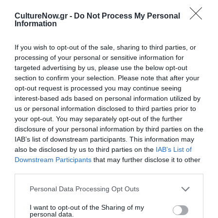
CultureNow.gr -
Do Not Process My Personal
Η γλώσσα του
Σαραμάγκου,
η οποία να σημειώσω πως
Information
έχει αποδοθεί θαυμάσια από την μεταφράστρια, είναι
μία γλώσσα σίγουρα όχι λανθάνουσα αλλά
If you wish to opt-out of the sale, sharing to third parties, or
βαρυσήμαντη και αποκαλυπτική, διαχυτική και
processing of your personal or sensitive information for
ενεργητική. Οι μεγάλες του προτάσεις δεν
targeted advertising by us, please use the below opt-out
αποπροσανατολίζουν και δεν έχουν επιλεγεί
section to confirm your selection. Please note that after your
επιτηδευμένα για να ταλαιπωρήσουν τον αναγνώστη,
opt-out request is processed you may continue seeing
είναι δεδομένη του ανάγκη για έκφραση και συνέχεια
interest-based ads based on personal information utilized by
us or personal information disclosed to third parties prior to
σκέψης, από όσο εγώ το αντιλαμβάνομαι. Ο Σαραμάγκου
your opt-out. You may separately opt-out of the further
λειτουργεί την αφήγησή του με μοχλό την περιγραφή,
disclosure of your personal information by third parties on the
την λεπτομέρεια, όπως προείπα και εργαλείο του
IAB’s list of downstream participants. This information may
βασικό είναι η γλώσσα που χρησιμοποιεί για να
also be disclosed by us to third parties on the
IAB’s List of
αποδώσει με ενδελεχή και πιστό τρόπο τις ειδήσεις
Downstream Participants
that may further disclose it to other
που έρχονται συνεχώς στο προσκήνιο του λόγου του.
third parties.
Εντάσσει σε αυτήν την μέθοδο και τους διαλόγους που
Personal Data Processing Opt Outs
εμπεριέχει εν μέσω των προτάσεων του, τους εντάσσει
και αυτούς στην παράγραφο δίχως πολλά σημεία στίξης
I want to opt-out of the Sharing of my
personal data.
για να διατηρήσει από την μία την αγωνία του