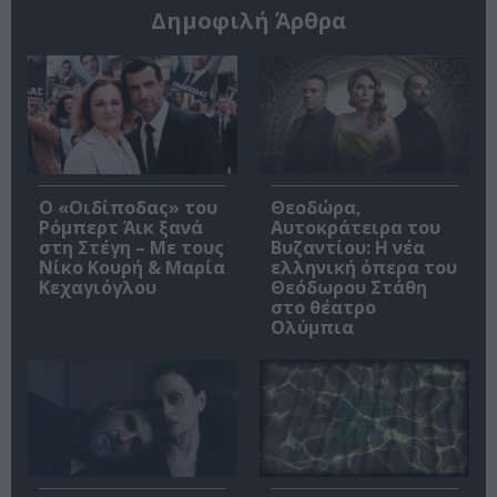
Δημοφιλή Άρθρα
O «Οιδίποδας» του
Θεοδώρα,
Ρόμπερτ Άικ ξανά
Αυτοκράτειρα του
στη Στέγη – Με τους
Βυζαντίου: Η νέα
Νίκο Κουρή & Μαρία
ελληνική όπερα του
Κεχαγιόγλου
Θεόδωρου Στάθη
στο θέατρο
Ολύμπια