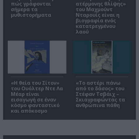
πώς γράφονται
ατέρμονης θλίψης»
σήμερα τα
του Μαχμούντ
μυθιστορήματα
Νταρουίς είναι η
βιογραφία ενός
κατατρεγμένου
λαού
«Η θεία του Σίτον»
«Το αστέρι πάνω
του Ουόλτερ Ντε Λα
από το δάσος» του
Μέαρ είναι
Στέφαν Τσβάιχ –
εισαγωγή σε έναν
Σκιαγραφώντας τα
κόσμο φανταστικό
ανθρώπινα πάθη
και απόκοσμο