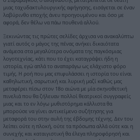
ο Σαραμάγκου, ο αναγνώστης μετατρέπεται σε θεατή
μιας ταχυδακτυλουργικής αφήγησης, εισάγεται σε έναν
λαβύρινθο εποχής άνευ προηγουμένου και όσο με
αφορά, δεν θέλω να πάω πουθενά αλλού.
Ξεκινώντας τις πρώτες σελίδες άρχισα να ανακαλύπτω
γιατί αυτός ο μάγος της πένας ανήκει δικαιότατα
ανάμεσα στα μεγαλύτερα ονόματα της παγκόσμιας
λογοτεχνίας, κάτι που το έχει καταγράψει ήδη η
ιστορία, εγώ απλά το αναπαράγω ως ελάχιστο φόρο
τιμής. Η ροή που μας επιφυλάσσει η ιστορία του είναι
καθηλωτική, σαρωτική και λυρική μαζί καθώς μας
μεταφέρει πίσω στον 18ο αιώνα με μία σκηνοθετική
πινελιά που θα ζήλευαν πολλοί θεατρικοί συγγραφείς
μιας και το εν λόγω μυθιστόρημα κάλλιστα θα
μπορούσε να γίνει αντικείμενο συζήτησης για
μεταφορά του στην αυλή της έβδομης τέχνης. Δεν του
λείπει ούτε η πλοκή, ούτε τα πρόσωπα αλλά ούτε και η
συνεχής και καταιγιστική θα έλεγα πληροφόρησή και