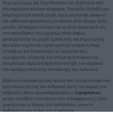
Περί φωτίσεως και Περί θανάτου που διέπονται από
ένα παρόμοιο πλαίσιο αναφοράς. Συνεχίζει δηλαδή μία
λογοτεχνική λιτανεία χωρίς όμως να γίνεται γραφική
και καθολικά αφοριστική για κάποιο άλλο δόγμα. Απλά
μοιάζει να παίρνει δύναμη και να δίνει σώμα σε δικές
του πεποιθήσεις που εμμέσως πλην σαφώς
μετατρέπονται σε μοχλό έμπνευσης και δημιουργίας.
Δεν είναι τυχαίο που χρησιμοποιεί ονόματα όπως
Επταήλιος και Επτασέληνη σε πρόσωπα που
κυριαρχούν, δίνοντας ένα στίγμα φιλοσοφικό και
στοχαστικό πέρα από θρησκευτικό (βλ. την σημασία
του αριθμού επτά στην Αποκάλυψη του Ιωάννου).
Εξάλλου η θρησκεία είναι πρώτα από όλα φιλοσοφία και
έχει επίκεντρό της τον άνθρωπο. Αυτή την μορφή του
ανθρώπου θέλει να αναπαραστήσει ο
Σαραμάγκου,
αυτόν τοποθετεί στο κέντρο του ενδιαφέροντος, είναι
η ακτίνα και οι άξονες του ποδηλάτου, όπου το
ποδήλατο είναι η ίδια του η αφήγηση.