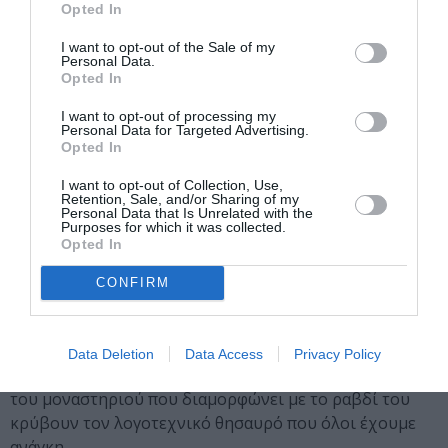
Opted In
αναγνώστη και από την άλλη για να μην προκαλεί
παύσεις που ίσως εκτροχίαζαν την ροή του χρονικού
I want to opt-out of the Sale of my
Personal Data.
που με κόπο έχει χτίσει.
Opted In
Ο
Σαραμάγκου
έφυγε πλήρης ημερών πριν 2 χρόνια
I want to opt-out of processing my
Personal Data for Targeted Advertising.
και τα ίχνη που άφησε πίσω του τον έχουν καθιερώσει
Opted In
ως έναν ταπεινό αλχημιστή και προσκυνητή της
λογοτεχνίας που με τις ιστορίες του μετουσιώνει τις
I want to opt-out of Collection, Use,
Retention, Sale, and/or Sharing of my
λέξεις σε χρυσό και μας κάνει μικρούς ταξιδευτές ενός
Personal Data that Is Unrelated with the
Purposes for which it was collected.
χρόνου που σίγουρα πέρασε αλλά δεν χάθηκε. Το
Opted In
παρελθόν του γίνεται για λίγο το παρόν μας, σαν ένας
μοναχός που κρύβει μυστικά και μας καλεί στο
CONFIRM
μοναστήρι του για να μας διηγηθεί κάτι από τα
λογοτεχνικά του μυστήρια. Σπεύσατε να
παρακολουθήσετε το χρονικό αυτό με ευλάβεια,
Data Deletion
Data Access
Privacy Policy
περισυλλογή και αφοσίωση, οι διάδρομοι και οι σκάλες
του μοναστηριού που διαμορφώνει με το ραβδί του
κρύβουν τον λογοτεχνικό θησαυρό που όλοι έχουμε
ανάγκη.