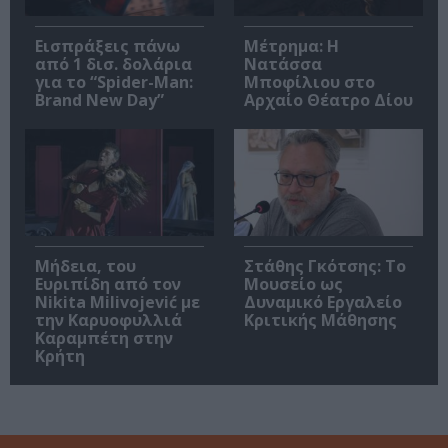
Εισπράξεις πάνω
Μέτρημα: Η
από 1 δισ. δολάρια
Νατάσσα
για το “Spider-Man:
Μποφίλιου στο
Brand New Day”
Αρχαίο Θέατρο Δίου
Μήδεια, του
Στάθης Γκότσης: Το
Ευριπίδη από τον
Μουσείο ως
Nikita Milivojević με
Δυναμικό Εργαλείο
την Καρυοφυλλιά
Κριτικής Μάθησης
Καραμπέτη στην
Κρήτη