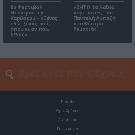
9ο Φεστιβάλ
«ΖΗΤΩ τα λαϊκά
Ντοκιμαντέρ
κορίτσια!», του
Καρύστου – «Ξένος
Παντελή Αμπαζή
εδώ, ξένος εκεί,
στο Θέατρο
όπου κι αν πάω
Ρεματιάς
ξένος»
Προφίλ
Οροι Χρήσης
Διαφήμιση
Επικοινωνία