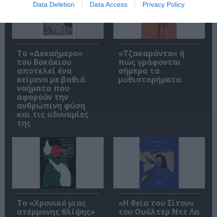
Data Deletion
Data Access
Privacy Policy
Το «Δεκαήμερο»
«Τζακαράντα» ή
του Βοκάκιου
πώς γράφονται
αποτελεί ένα
σήμερα τα
κείμενο με βαθιά
μυθιστορήματα
νοήματα που
αφορούν την
ανθρώπινη φύση
και τις αδυναμίες
της
Το «Χρονικό μιας
«Η θεία του Σίτον»
ατέρμονης θλίψης»
του Ουόλτερ Ντε Λα