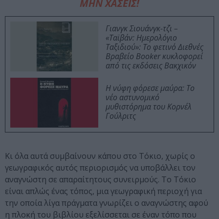
ΜΗΝ ΧΑΣΕΙΣ!
Γιανγκ Σιουάνγκ-τζι –
«Ταϊβάν: Ημερολόγιο
Ταξιδιού»: Το φετινό Διεθνές
Βραβείο Booker κυκλοφορεί
από τις εκδόσεις Βακχικόν
Η νύφη φόρεσε μαύρα: Το
νέο αστυνομικό
μυθιστόρημα του Κορνέλ
Γούλριτς
Κι όλα αυτά συμβαίνουν κάπου στο Τόκιο, χωρίς ο
γεωγραφικός αυτός περιορισμός να υποβάλλει τον
αναγνώστη σε απαραίτητους συνειρμούς. Το Τόκιο
είναι απλώς ένας τόπος, μια γεωγραφική περιοχή για
την οποία λίγα πράγματα γνωρίζει ο αναγνώστης αφού
η πλοκή του βιβλίου εξελίσσεται σε έναν τόπο που