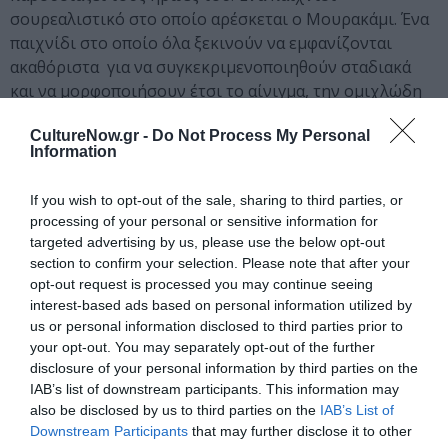
σουρεαλιστικό στο οποίο αρέσκεται ο Μουρακάμι. Ένα
παιχνίδι στο οποίο όλα ξεκινούν να εμφανίζονται
ακαθόριστα για να συγκεκριμενοποιηθούν σταδιακά
και να μορφοποιήσουν έτσι το αίνιγμα, την ομιχλώδη
αντανάκλαση της ζωής στη τέχνη.
CultureNow.gr -
Do Not Process My Personal
Information
Το βιβλίο του Χαρούκι Μουρακάμι, με τίτλο Tις
μικρές ώρες, κυκλοφορεί από τις εκδόσεις
If you wish to opt-out of the sale, sharing to third parties, or
Ψυχογιός.
processing of your personal or sensitive information for
targeted advertising by us, please use the below opt-out
Ακολουθήστε το Culturenow.gr στο
Google News
και
section to confirm your selection. Please note that after your
μάθετε πρώτοι όλες τις ειδήσεις
opt-out request is processed you may continue seeing
interest-based ads based on personal information utilized by
Δείτε όλα τα
τελευταία νέα
για την Τέχνη και τον
us or personal information disclosed to third parties prior to
Πολιτισμό στο
Culturenow.gr
your opt-out. You may separately opt-out of the further
disclosure of your personal information by third parties on the
IAB’s list of downstream participants. This information may
Νέοι Διαγωνισμοί
❯
also be disclosed by us to third parties on the
IAB’s List of
Downstream Participants
that may further disclose it to other
Tags