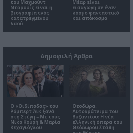
του Μαχμούντ
Μέαρ είναι
Νταρουίς είναι η
εισαγωγή σε έναν
βιογραφία ενός
κόσμο φανταστικό
κατατρεγμένου
και απόκοσμο
λαού
Δημοφιλή Άρθρα
O «Οιδίποδας» του
Θεοδώρα,
Ρόμπερτ Άικ ξανά
Αυτοκράτειρα του
στη Στέγη – Με τους
Βυζαντίου: Η νέα
Νίκο Κουρή & Μαρία
ελληνική όπερα του
Κεχαγιόγλου
Θεόδωρου Στάθη
στο θέατρο