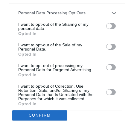
third parties.
ΕΚΔΟΣΕΙΣ ΨΥΧΟΓΙΟΣ
ΧΑΡΟΥΚΙ ΜΟΥΡΑΚΑΜΙ
Personal Data Processing Opt Outs
I want to opt-out of the Sharing of my
Newsletter
personal data.
Opted In
Κάθε βδομάδα στο e-mail σας τα τελευταία νέα για
την Τέχνη και τον Πολιτισμό!
I want to opt-out of the Sale of my
Personal Data.
Opted In
I want to opt-out of processing my
Personal Data for Targeted Advertising.
Opted In
Ακολουθήστε το Culturenow.gr
I want to opt-out of Collection, Use,
Retention, Sale, and/or Sharing of my
Personal Data that Is Unrelated with the
Purposes for which it was collected.
Opted In
Σχετικά Άρθρα
CONFIRM