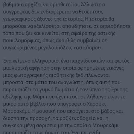
βαθμιαία αρχίζει να οριοθετείται. Άλλωστε ο
συγγραφέας δεν ενδιαφέρεται να θέσει τους
γεωγραφικούς άξονες της ιστορίας. Η ιστορία θα
μπορούσε να εξελίσσεται οπουδήποτε, σε οποιοδήποτε
τόπο που ζει και κινείται στη σφαίρα της αστικής
ποικιλομορφίας, όπως ακριβώς συμβαίνει σε
συγκεκριμένες μεγαλουπόλεις του κόσμου.
Ένα κείμενο αλληγορικό, ένα παιχνίδι σκιών και φωτός,
μια λυρική αφήγηση στην οποία αφηρημένες εικόνες
μιας φωτογραφικής αισθητικής ξεδιπλώνονται
μπροστά στα μάτια του αναγνώστη, όπως αυτή που
παρουσιάζει το γυμνό δωμάτιο ή τον ύπνο της Έρι της
αδελφής της Μάρι που έχει πέσει σε λήθαργο είναι το
μικρό αυτό βιβλίο που υπογράφει ο Χαρούκι
Μουρακάμι. Η μουσική που ακούγεται στο βάθος και
διασπά την προσοχή, το ροζ ξενοδοχείο και η
συγκεκριμένη αοριστία με την οποία ο Μουρακάμι
παρουσιάζει τους ήρωές του. Ένα παιχνίδι