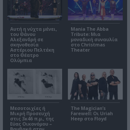
Αυτή η νύχτα μένει,
Mania The Abba
του Θάνου
Tribute: Μια
Αλεξανδρή σε
μοναδική συναυλία
σκηνοθεσία
στο Christmas
Αστέριου Πελτέκη
Theater
στο Θέατρο
Ολύμπια
Μεσοτοιχίες ή
The Magician’s
Μικρή Προσευχή
Farewell: Οι Uriah
στις 3κ46 π.μ., της
Heep στο Floyd
Εύας Οικονόμου –
Βαμβακά στην