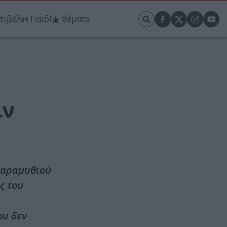
τιβάλ
Παιδί
Θέματα
ιν
 παραμυθιού
ς του
ου δεν