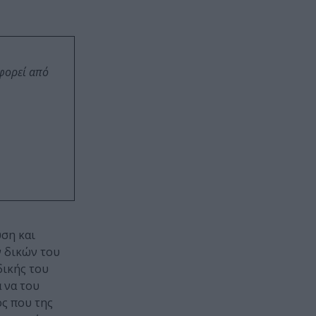
οφορεί από
ύση και
ν δικών του
δικής του
 να του
ος που της