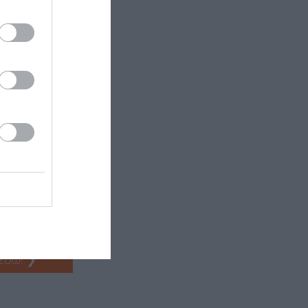
σμένα φώτα
 ίδιος ο
ν και
αλειωδώς
 χειροπιαστό
δώ
.
 εδώ!
❯