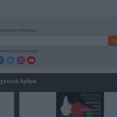
νη και τον Πολιτισμό!
λουθήστε το Culturenow.gr
χετικά Άρθρα