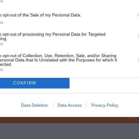
In
ι παλεύει για αυτά, ο Γκριν μέσα στην καταχνιά και τα σβη
o opt-out of the Sale of my Personal Data.
σε αυτούς που δεν καταλαβαίνουν. Εξάλλου όπως λέει και ο
In
ς σχολαστικούς”. Ακόμα και σε χαλεπούς καιρούς εκείνος α
νάστημά του μίλησε δυνατά και η φωνή του αναδύθηκε μεγ
to opt-out of processing my Personal Data for Targeted
ing.
In
ρφο και το άπιαστο, το οποίο, στην πραγματικότητα είναι τόσο
o opt-out of Collection, Use, Retention, Sale, and/or Sharing
ersonal Data that Is Unrelated with the Purposes for which it
lected.
In
 από τις εκδόσεις Κίχλη. Διαβάστε πληροφορίες για το βιβλιο,
ε
CONFIRM
μάθετε πρώτοι όλες τις ειδήσεις
ολιτισμό στο
Culturenow.gr
Data Deletion
Data Access
Privacy Policy
r
Δες