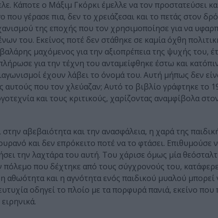
ελε. Κάποτε ο Μάξιμ Γκόρκι έμελλε να τον προστατεύσει κα
 που γέρασε πια, δεν το χρειάζεσαι και το πετάς στον δρό
ανισμού της εποχής που τον χρησιμοποίησε για να υφαρπά
νων του. Εκείνος ποτέ δεν στάθηκε σε καμία όχθη πολιτικ
βαλάρης μαχόμενος για την αξιοπρέπεια της ψυχής του, έ
 πλήρωσε για την τέχνη του ανταμείφθηκε έστω και κατόπι
ιαγωνισμοί έχουν λάβει το όνομά του. Αυτή μήπως δεν είν
 αυτούς που τον χλεύαζαν; Αυτό το βιβλίο γράφτηκε το 19
γοτεχνία και τους κριτικούς, χαρίζοντας αναμφίβολα στον
 στην αβεβαιότητα και την ανασφάλεια, η χαρά της παιδικ
ουρανό και δεν επρόκειτο ποτέ να το φτάσει. Επιθυμούσε ν
ήσει την λαχτάρα του αυτή. Του χάρισε όμως μία θεόσταλ
ον πόλεμο που δέχτηκε από τους σύγχρονούς του, κατάφερε
 η αθωότητα και η αγνότητα ενός παιδικού μυαλού μπορεί 
ευτυχία οδηγεί το πλοίο με τα πορφυρά πανιά, εκείνο που 
 ειρηνικά.