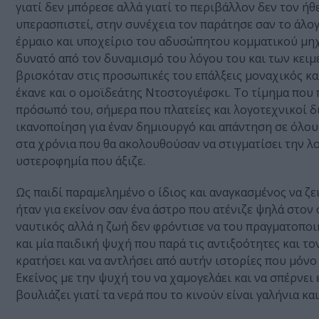
γιατί δεν μπόρεσε αλλά γιατί το περιβάλλον δεν τον ήθ
υπερασπιστεί, στην συνέχεια τον παράτησε σαν το άλογο
έρμαιο και υποχείριο του αδυσώπητου κομματικού μηχ
δυνατό από τον δυναμισμό του λόγου του και των κειμέ
βρισκόταν στις προσωπικές του επάλξεις μοναχικός κα
έκανε και ο ομοϊδεάτης Ντοστογιέφσκι. Το τίμημα που
πρόσωπό του, σήμερα που πλατείες και λογοτεχνικοί δ
ικανοποίηση για έναν δημιουργό και απάντηση σε όλους
στα χρόνια που θα ακολουθούσαν να στιγματίσει την λο
υστεροφημία που άξιζε.
Ως παιδί παραμελημένο ο ίδιος και αναγκασμένος να ζει
ήταν για εκείνον σαν ένα άστρο που ατένιζε ψηλά στον 
ναυτικός αλλά η ζωή δεν φρόντισε να του πραγματοποι
και μία παιδική ψυχή που παρά τις αντιξοότητες και τ
κρατήσει και να αντλήσει από αυτήν ιστορίες που μόνο
Εκείνος με την ψυχή του να χαμογελάει και να σπέρνει 
βουλιάζει γιατί τα νερά που το κινούν είναι γαλήνια και