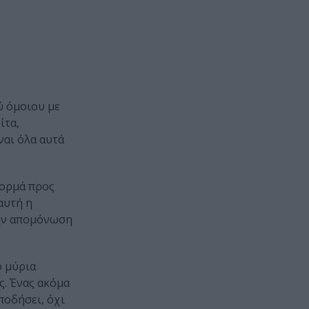
ύ όμοιου με
ίτα,
ναι όλα αυτά
φορμά προς
αυτή η
την απομόνωση
ό μύρια
ς. Ένας ακόμα
ποδήσει, όχι