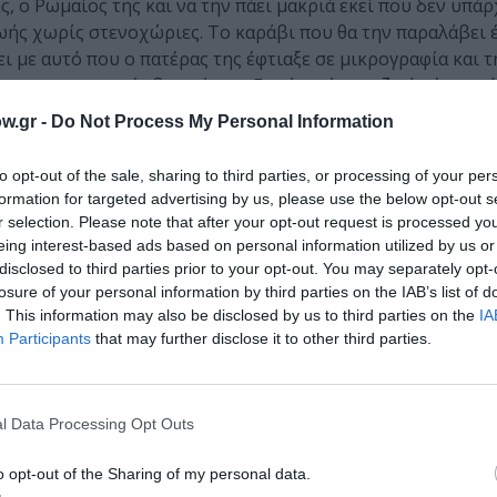
ς, ο Ρωμαίος της και να την πάει μακριά εκεί που δεν υπά
ζωής χωρίς στενοχώριες. Το καράβι που θα την παραλάβει
ι με αυτό που ο πατέρας της έφτιαξε σε μικρογραφία και τ
ρνει πραγματικές διαστάσεις. Γιατί τι είναι η ζωή πέρα απ
 τότε για να καταφέρεις να αποδράσεις και να ζήσεις κάτι
w.gr -
Do Not Process My Personal Information
νιά και ας μην είναι πορφυρά.
to opt-out of the sale, sharing to third parties, or processing of your per
– είναι άραγε ένας παράδεισος του ίδιου του Γκριν? – η π
formation for targeted advertising by us, please use the below opt-out s
αμόλυντης αγάπης, οι θησαυροί της ζωής αστείρευτοι, καθ
r selection. Please note that after your opt-out request is processed y
ει συννεφιές. Ακόμα και αν προκύψουν βροχές αυτές είναι
eing interest-based ads based on personal information utilized by us or
ην αγάπη που απλώνεται όπως τα κυκλάμινα στην πεδιάδα.
disclosed to third parties prior to your opt-out. You may separately opt-
αστικές συμπεριφορές στο χωριό που ζει και που σαν κεραυ
losure of your personal information by third parties on the IAB’s list of
. This information may also be disclosed by us to third parties on the
IA
πατέρα της. Σε μία κοινωνία που δεν μπορείς να πετάξεις
Participants
that may further disclose it to other third parties.
πλώνεις τα δικά σου φτερά και σαν ένας Πίτερ Παν ίπτασαι
ακεντρέχειά τους. Η Ασσόλ περιμένει την στιγμή της επα
Γκρέυ να είναι ο ίδιος ο Γκριν αν αναλογιστούμε και το π
l Data Processing Opt Outs
 δεσμά του κακού που τόσο καιρό διοχέτευσε τόσο σε εκεί
ι χαρακτηριστικά: “Αχ, Ασσόλ, μήπως ξέρουν ν’ αγαπούν; Π
o opt-out of the Sharing of my personal data.