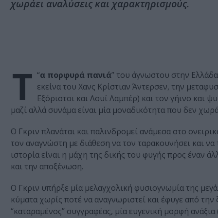
χωράει αναλύσεις και χαρακτηρισμούς.
Τ
“
α πορφυρά πανιά
” του άγνωστου στην Ελλάδ
εκείνα του Χανς Κρίστιαν Άντερσεν, την μεταφυ
Εξόριστοι και Λουί Λαμπέρ) και τον γήινο και 
μαζί αλλά συνάμα είναι μία μοναδικότητα που δεν χωρά
Ο Γκριν πλανάται και παλινδρομεί ανάμεσα στο ονειρικό
τον αναγνώστη με διάθεση να τον ταρακουνήσει και να τ
ιστορία είναι η μάχη της δικής του φυγής προς έναν ά
και την αποξένωση.
Ο Γκριν υπήρξε μία μελαγχολική φυσιογνωμία της μεγά
κύματα χωρίς ποτέ να αναγνωριστεί και έφυγε από την
“καταραμένος” συγγραφέας, μία ευγενική μορφή ανάξια