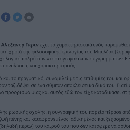
α
Αλεξαντρ Γκριν
έχει τα χαρακτηριστικά ενός παραμυθιο
σική χροιά της φιλοσοφικής τριλογίας του Μπαλζάκ (Σεραφ
ψυχολογικό παλμό των ντοστογιεφσκικών συγγραμμάτων. Εί
ει αναλύσεις και χαρακτηρισμούς.
 και το πραγματικό, συνομιλεί με τις επιθυμίες του και ε
ον ταξιδέψει σε ένα σύμπαν αποκλειστικά δικό του. Γιατί 
λλο προορισμό μιας και αυτός εδώ τον είχε καταδικάσει σ
λης ρωσικής σχολής, η συγγραφική του πορεία πέρασε απ
 ζωή πένης και καταφρονεμένος, αδικημένος και ξεχασμένο
 (δηλαδή πέραν) του καιρού του που δεν κατάφερε να ορθο