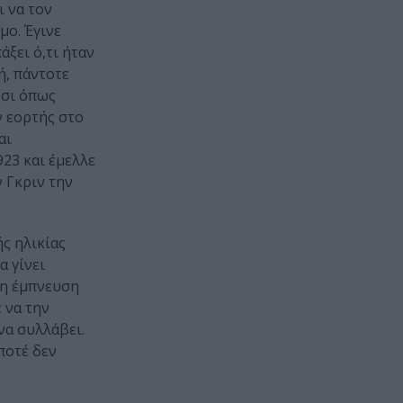
ι να τον
μο. Έγινε
ξει ό,τι ήταν
ή, πάντοτε
τσι όπως
ν εορτής στο
αι
23 και έμελλε
 Γκριν την
ής ηλικίας
α γίνει
τη έμπνευση
 να την
να συλλάβει.
ποτέ δεν