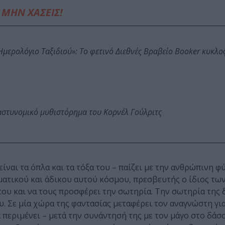
ΜΗΝ ΧΑΣΕΙΣ!
: Ημερολόγιο Ταξιδιού»: Το φετινό Διεθνές Βραβείο Booker κυκλ
αστυνομικό μυθιστόρημα του Κορνέλ Γούλριτς
είναι τα όπλα και τα τόξα του – παίζει με την ανθρώπινη φ
ματικού και άδικου αυτού κόσμου, πρεσβευτής ο ίδιος τω
ου και να τους προσφέρει την σωτηρία. Την σωτηρία της 
υ. Σε μία χώρα της φαντασίας μεταφέρει τον αναγνώστη για
α περιμένει – μετά την συνάντησή της με τον μάγο στο δάσ