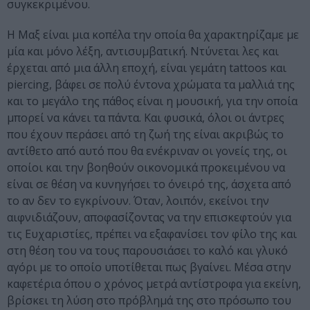
συγκεκριμένου.
Η Μαξ είναι μια κοπέλα την οποία θα χαρακτηρίζαμε με
μία και μόνο λέξη, αντισυμβατική. Ντύνεται λες και
έρχεται από μια άλλη εποχή, είναι γεμάτη tattoos και
piercing, βάφει σε πολύ έντονα χρώματα τα μαλλιά της
και το μεγάλο της πάθος είναι η μουσική, για την οποία
μπορεί να κάνει τα πάντα. Και φυσικά, όλοι οι άντρες
που έχουν περάσει από τη ζωή της είναι ακριβώς το
αντίθετο από αυτό που θα ενέκριναν οι γονείς της, οι
οποίοι και την βοηθούν οικονομικά προκειμένου να
είναι σε θέση να κυνηγήσει το όνειρό της, άσχετα από
το αν δεν το εγκρίνουν. Όταν, λοιπόν, εκείνοι την
αιφνιδιάζουν, αποφασίζοντας να την επισκεφτούν για
τις Ευχαριστίες, πρέπει να εξαφανίσει τον φίλο της και
στη θέση του να τους παρουσιάσει το καλό και γλυκό
αγόρι με το οποίο υποτίθεται πως βγαίνει. Μέσα στην
καφετέρια όπου ο χρόνος μετρά αντίστροφα για εκείνη,
βρίσκει τη λύση στο πρόβλημά της στο πρόσωπο του