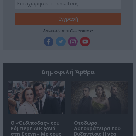
Ακολουθήστε το Culturenow.gr
Δημοφιλή Άρθρα
O «Οιδίποδας» του
Θεοδώρα,
Ρόμπερτ Άικ ξανά
Αυτοκράτειρα του
στη Στέγη – Με τους
Βυζαντίου: Η νέα