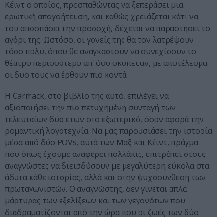
Κέιντ ο οποίος, προσπαθώντας να ξεπεράσει μια
ερωτική απογοήτευση, και καθώς χρειάζεται κάτι να
του αποσπάσει την προσοχή, δέχεται να παραστήσει το
αγόρι της. Ωστόσο, οι γονείς της θα τον λατρέψουν
τόσο πολύ, όπου θα αναγκαστούν να συνεχίσουν το
θέατρο περισσότερο απ’ όσο σκόπευαν, με αποτέλεσμα
οι δυο τους να έρθουν πιο κοντά.
Η Carmack, στο βιβλίο της αυτό, επιλέγει να
αξιοποιήσει την πιο πετυχημένη συνταγή των
τελευταίων δύο ετών στο εξωτερικό, όσον αφορά την
ρομαντική λογοτεχνία. Να μας παρουσιάσει την ιστορία
μέσα από δύο POVs, αυτά των Μαξ και Κέιντ, πράγμα
που όπως έχουμε αναφέρει πολλάκις, επιτρέπει στους
αναγνώστες να διεισδύσουν με μεγαλύτερη εύκολα στα
άδυτα κάθε ιστορίας, αλλά και στην ψυχοσύνθεση των
πρωταγωνιστών. Ο αναγνώστης, δεν γίνεται απλά
μάρτυρας των εξελίξεων και των γεγονότων που
διαδραματίζονται από την ώρα που οι ζωές των δύο