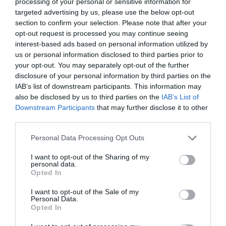
κλίμα και το πνεύμα της εποχής, αλλά και των
processing of your personal or sensitive information for
σύγχρονων σχέσεων.
targeted advertising by us, please use the below opt-out
section to confirm your selection. Please note that after your
opt-out request is processed you may continue seeing
ΜΗΝ ΧΑΣΕΙΣ!
interest-based ads based on personal information utilized by
us or personal information disclosed to third parties prior to
your opt-out. You may separately opt-out of the further
Γιανγκ Σιουάνγκ-τζι –
disclosure of your personal information by third parties on the
«Ταϊβάν: Ημερολόγιο
IAB’s list of downstream participants. This information may
Ταξιδιού»: Το φετινό Διεθνές
Βραβείο Booker κυκλοφορεί
also be disclosed by us to third parties on the
IAB’s List of
από τις εκδόσεις Βακχικόν
Downstream Participants
that may further disclose it to other
third parties.
Η νύφη φόρεσε μαύρα: Το
Personal Data Processing Opt Outs
νέο αστυνομικό
μυθιστόρημα του Κορνέλ
I want to opt-out of the Sharing of my
Γούλριτς
personal data.
Opted In
I want to opt-out of the Sale of my
Personal Data.
Όπως ήδη προανέφερα, το “Έρωτας Στα Ψέματα”,
Opted In
αφηγείται μια ιστορία που σε μεγάλο βαθμό, έχουμε
συναντήσει αρκετές φορές. Ωστόσο, είναι μια ιστορία