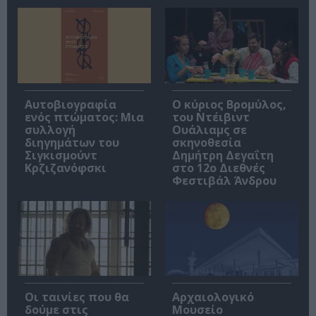
Αυτοβιογραφία
O κύριος Βρομύλος,
ενός πτώματος: Μια
του Ντέιβιντ
συλλογή
Ουάλιαμς σε
διηγημάτων του
σκηνοθεσία
Σιγκισμούντ
Δημήτρη Δεγαΐτη
Κρζιζανόφσκι
στο 12ο Διεθνές
Φεστιβάλ Άνδρου
Οι ταινίες που θα
Αρχαιολογικό
δούμε στις
Μουσείο