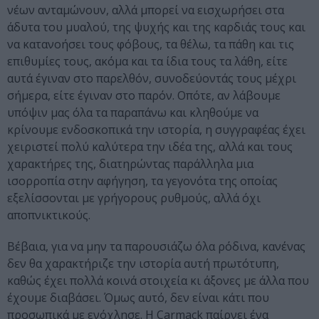
νέων ανταμώνουν, αλλά μπορεί να εισχωρήσει στα
άδυτα του μυαλού, της ψυχής και της καρδιάς τους και
να κατανοήσει τους φόβους, τα θέλω, τα πάθη και τις
επιθυμίες τους, ακόμα και τα ίδια τους τα λάθη, είτε
αυτά έγιναν στο παρελθόν, συνοδεύοντάς τους μέχρι
σήμερα, είτε έγιναν στο παρόν. Οπότε, αν λάβουμε
υπόψιν μας όλα τα παραπάνω και κληθούμε να
κρίνουμε ενδοσκοπικά την ιστορία, η συγγραφέας έχει
χειριστεί πολύ καλύτερα την ιδέα της, αλλά και τους
χαρακτήρες της, διατηρώντας παράλληλα μια
ισορροπία στην αφήγηση, τα γεγονότα της οποίας
εξελίσσονται με γρήγορους ρυθμούς, αλλά όχι
αποπνικτικούς.
Βέβαια, για να μην τα παρουσιάζω όλα ρόδινα, κανένας
δεν θα χαρακτήριζε την ιστορία αυτή πρωτότυπη,
καθώς έχει πολλά κοινά στοιχεία κι άξονες με άλλα που
έχουμε διαβάσει. Όμως αυτό, δεν είναι κάτι που
προσωπικά με ενόχλησε. Η Carmack παίρνει ένα