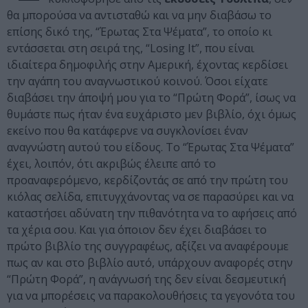
θα μπορούσα να αντισταθώ και να μην διαβάσω το
επίσης δικό της, “Έρωτας Στα Ψέματα”, το οποίο κι
εντάσσεται στη σειρά της, “Losing It”, που είναι
ιδιαίτερα δημοφιλής στην Αμερική, έχοντας κερδίσει
την αγάπη του αναγνωστικού κοινού. Όσοι είχατε
διαβάσει την άποψή μου για το “Πρώτη Φορά”, ίσως να
θυμάστε πως ήταν ένα ευχάριστο μεν βιβλίο, όχι όμως
εκείνο που θα κατάφερνε να συγκλονίσει έναν
αναγνώστη αυτού του είδους. Το “Έρωτας Στα Ψέματα”
έχει, λοιπόν, ότι ακριβώς έλειπε από το
προαναφερόμενο, κερδίζοντάς σε από την πρώτη του
κιόλας σελίδα, επιτυγχάνοντας να σε παρασύρει και να
καταστήσει αδύνατη την πιθανότητα να το αφήσεις από
τα χέρια σου. Και για όποιον δεν έχει διαβάσει το
πρώτο βιβλίο της συγγραφέως, αξίζει να αναφέρουμε
πως αν και στο βιβλίο αυτό, υπάρχουν αναφορές στην
“Πρώτη Φορά”, η ανάγνωσή της δεν είναι δεσμευτική
για να μπορέσεις να παρακολουθήσεις τα γεγονότα του