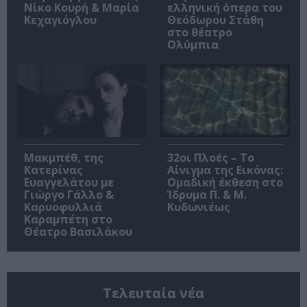
Νίκο Κουρή & Μαρία
ελληνική όπερα του
Κεχαγιόγλου
Θεόδωρου Στάθη
στο θέατρο
Ολύμπια
Μακμπέθ, της
32οι Πλοές – Το
Κατερίνας
Αίνιγμα της Εικόνας:
Ευαγγελάτου με
Ομαδική έκθεση στο
Γιώργο Γάλλο &
Ίδρυμα Π. & Μ.
Καρυοφυλλιά
Κυδωνιέως
Καραμπέτη στο
Θέατρο Βασιλάκου
Τελευταία νέα