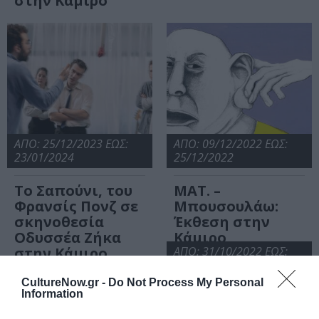
στην Κάμιρο
ΑΠΟ: 25/12/2023 ΕΩΣ:
ΑΠΟ: 09/12/2022 ΕΩΣ:
23/01/2024
25/12/2022
Το Σαπούνι, του
ΜΑΤ. –
Φρανσίς Πονζ σε
Μπουσουλάω:
σκηνοθεσία
Έκθεση στην
Οδυσσέα Ζήκα
Κάμιρο
στην Κάμιρο
ΑΠΟ: 31/10/2022 ΕΩΣ:
22/11/2022
CultureNow.gr -
Do Not Process My Personal
Information
Ελευθερία εις
Θάνατον, της