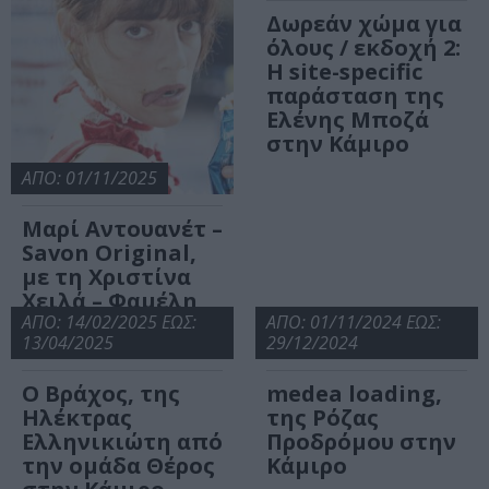
Δωρεάν χώμα για
όλους / εκδοχή 2:
Η site-specific
παράσταση της
Ελένης Μποζά
στην Κάμιρο
ΑΠΟ: 01/11/2025
Μαρί Αντουανέτ –
Savon Original,
με τη Χριστίνα
Χειλά – Φαμέλη
στην Κάμιρο
ΑΠΟ: 14/02/2025 ΕΩΣ:
ΑΠΟ: 01/11/2024 ΕΩΣ:
13/04/2025
29/12/2024
Ο Βράχος, της
medea loading,
Ηλέκτρας
της Ρόζας
Ελληνικιώτη από
Προδρόμου στην
την ομάδα Θέρος
Κάμιρο