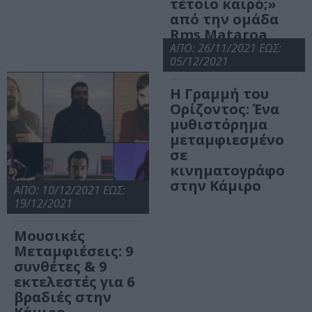
τέτοιο καιρό;»
από την ομάδα
Rms Mataroa
στην Κάμιρο
ΑΠΟ: 26/11/2021 ΕΩΣ:
05/12/2021
Η Γραμμή του
Ορίζοντος: Ένα
μυθιστόρημα
μεταμφιεσμένο
σε
κινηματογράφο
στην Κάμιρο
ΑΠΟ: 10/12/2021 ΕΩΣ:
19/12/2021
Μουσικές
Μεταμφιέσεις: 9
συνθέτες & 9
εκτελεστές για 6
βραδιές στην