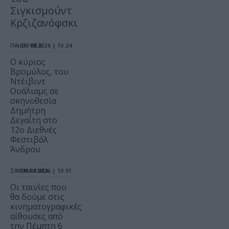
Σιγκισμούντ
Κρζιζανόφσκι
ΠΑΙΔΙ / ΝΕΑ
06.08.2026 | 10.24
O κύριος
Βρομύλος, του
Ντέιβιντ
Ουάλιαμς σε
σκηνοθεσία
Δημήτρη
Δεγαΐτη στο
12ο Διεθνές
Φεστιβάλ
Άνδρου
ΣΙΝΕΜΑ / ΝΕΑ
06.08.2026 | 10.01
Οι ταινίες που
θα δούμε στις
κινηματογραφικές
αίθουσες από
την Πέμπτη 6