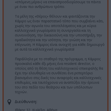
«επόμενη μέρα») να επαναπροσδιορίσουμε τα πάντα
με έναν πιο ανθρώπινο τρόπο.
Τα μέλη της «Θέρος» θέλουν και φαντάζονται την
Κάμιρο ως έναν παραστατικό τόπο που συμβαίνει κάτι,
χωρίς την αγωνία του αποτελέσματος και με κύρια
καλλιτεχνικά γνωρίσματα τη συνεργασία και τη
συνεννόηση, την δικαιοσύνη και την υποστήριξη, την
ομαδικότητα και την ισότητα, την γνώση και την
επίγνωση. Η Κάμιρος είναι ανοιχτή για κάθε δημιουργό
με αυτά τα καλλιτεχνικά γνωρίσματα!
Παράλληλα με το σταθερό της πρόγραμμα, η Κάμιρος
προσκαλεί κάθε έξι μήνες ένα resident director, ο
οποίος από τη θέση του καλλιτεχνικού επικεφαλής θα
έχει την ελευθερία να συνθέσει ένα ρεπερτόριο
βασισμένο στις δικές του αναφορές και καλλιτεχνικές
επιθυμίες, και ταυτόχρονα να αναπτύξει την έρευνα
του στο πεδίο του θεάτρου και των υπόλοιπων
τεχνών.
Διεύθυνση:
Ιθάκης 32, Κυψέλη, Αθήνα