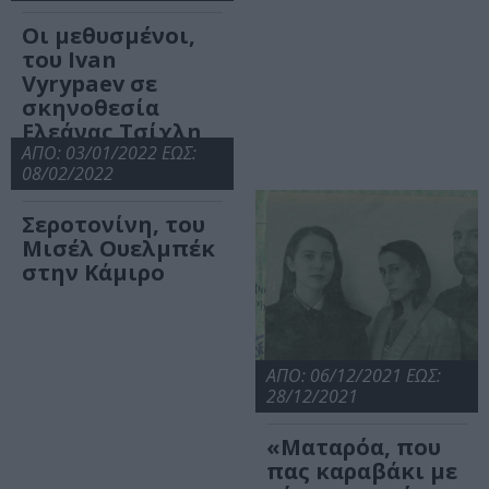
Οι μεθυσμένοι,
του Ivan
Vyrypaev σε
σκηνοθεσία
Ελεάνας Τσίχλη
στην Κάμιρο
ΑΠΟ: 03/01/2022 ΕΩΣ:
08/02/2022
Σεροτονίνη, του
Μισέλ Ουελμπέκ
στην Κάμιρο
ΑΠΟ: 06/12/2021 ΕΩΣ:
28/12/2021
«Ματαρόα, που
πας καραβάκι με