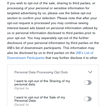
Ηλέκτρας
If you wish to opt-out of the sale, sharing to third parties, or
Ελληνικιώτη
processing of your personal or sensitive information for
στην Κάμιρο
targeted advertising by us, please use the below opt-out
section to confirm your selection. Please note that after your
opt-out request is processed you may continue seeing
ΑΠΟ: 10/11/2022 ΕΩΣ:
interest-based ads based on personal information utilized by
02/12/2022
us or personal information disclosed to third parties prior to
your opt-out. You may separately opt-out of the further
Τα πήρες όλα κι
disclosure of your personal information by third parties on the
έφυγες, της Βίκυς
IAB’s list of downstream participants. This information may
Κυριακουλάκου
also be disclosed by us to third parties on the
IAB’s List of
στην Κάμιρο
Downstream Participants
that may further disclose it to other
third parties.
Personal Data Processing Opt Outs
I want to opt-out of the Sharing of my
personal data.
Opted In
06/06/2022, 07/06/2022,
16/06/2022, 17/06/2022,
I want to opt-out of the Sale of my
20/06/2022, 21/06/2022,
Personal Data.
ΑΠΟ: 05/10/2022 ΕΩΣ:
27/06/2022, 28/06/2022,
Opted In