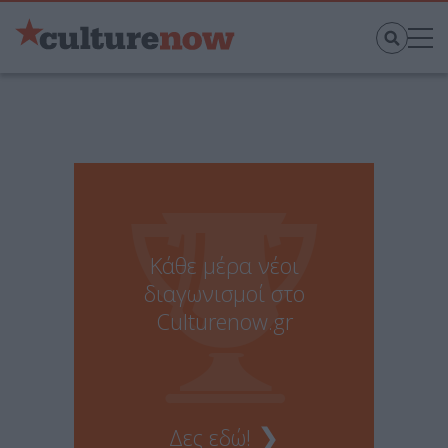
Κάθε μέρα νέοι
διαγωνισμοί στο
Culturenow.gr
❯
Δες εδώ!