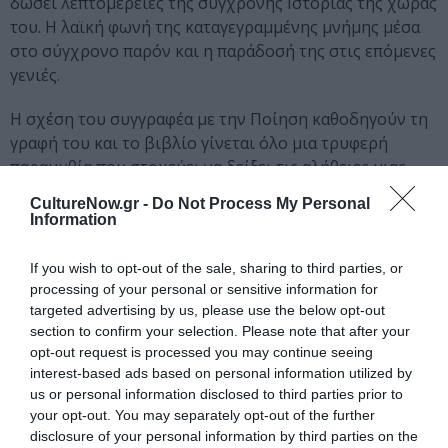
δώσει λεπτομέρειες της σύγχρονης Ιστορίας της χώρας
του. Η λαϊκή φωνή της καταγεγραμμένης μνήμης μέσα
στο σύγχρονο παρόν και η παράδοσή της στις επόμενες
γενιές.
Η σχέση του συγγραφέα με την Ποίηση καθοδηγούν τη
γραφή του και το βιβλίο γίνεται όλο μια τρυφερή
παραμυθία που στοχεύει να δείξει τις αλήθειες μιας
ολόκληρης κοινωνίας, διαλέγοντας τον μύθο, λες και
CultureNow.gr -
Do Not Process My Personal
αυτός είναι ο πιο σίγουρος δρόμος για να τις
Information
φανερώσει. Οι αντιφάσεις σβήνουν, καθώς όλα
ομαλοποιούνται υπό το πρίσμα της αλληγορίας και το
If you wish to opt-out of the sale, sharing to third parties, or
μυθιστόρημα του Χόρχε Γκαλάν γίνεται ένα βαθιά
processing of your personal or sensitive information for
ανθρώπινο βιβλίο, συγκινητικό και ταυτόχρονα τόσο
targeted advertising by us, please use the below opt-out
section to confirm your selection. Please note that after your
ιδιαίτερο, γραμμένο με τη γλυκύτητα του παραμυθιού
opt-out request is processed you may continue seeing
από έναν δεξιοτέχνη πεζογράφο.
interest-based ads based on personal information utilized by
us or personal information disclosed to third parties prior to
Το βιβλίο του
Χόρχε Γκαλάν, Το δωμάτιο στο
your opt-out. You may separately opt-out of the further
βάθος του σπιτιού
, κυκλοφορεί από τις εκδόσεις
disclosure of your personal information by third parties on the