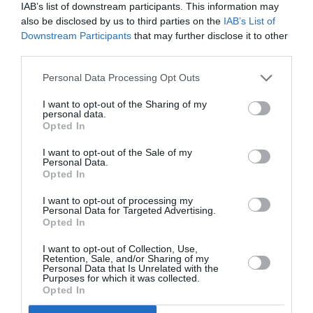
Ψυχογιός.
IAB’s list of downstream participants. This information may
also be disclosed by us to third parties on the
IAB’s List of
Ακολουθήστε το Culturenow.gr στο
Google News
και
Downstream Participants
that may further disclose it to other
μάθετε πρώτοι όλες τις ειδήσεις
third parties.
Personal Data Processing Opt Outs
Δείτε όλα τα
τελευταία νέα
για την Τέχνη και τον
Πολιτισμό στο
Culturenow.gr
I want to opt-out of the Sharing of my
personal data.
Opted In
Νέοι Διαγωνισμοί
❯
I want to opt-out of the Sale of my
Personal Data.
Tags
Opted In
ΕΚΔΟΣΕΙΣ ΨΥΧΟΓΙΟΣ
I want to opt-out of processing my
Personal Data for Targeted Advertising.
Opted In
Newsletter
I want to opt-out of Collection, Use,
Κάθε βδομάδα στο e-mail σας τα τελευταία νέα για
Retention, Sale, and/or Sharing of my
Personal Data that Is Unrelated with the
την Τέχνη και τον Πολιτισμό!
Purposes for which it was collected.
Opted In