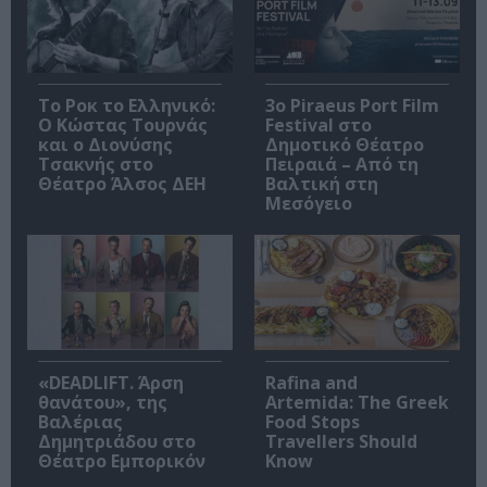
Το Ροκ το Ελληνικό:
3o Piraeus Port Film
Ο Κώστας Τουρνάς
Festival στο
και ο Διονύσης
Δημοτικό Θέατρο
Τσακνής στο
Πειραιά – Από τη
Θέατρο Άλσος ΔΕΗ
Βαλτική στη
Μεσόγειο
«DEADLIFT. Άρση
Rafina and
θανάτου», της
Artemida: The Greek
Βαλέριας
Food Stops
Δημητριάδου στο
Travellers Should
Θέατρο Εμπορικόν
Know