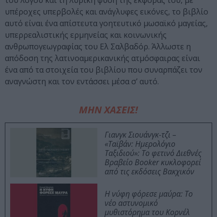
του λόγου και τη λυρική φύση της εκφοράς του, με
υπέροχες υπερβολές και ανάγλυφες εικόνες, το βιβλίο
αυτό είναι ένα απίστευτα γοητευτικό μωσαϊκό μαγείας,
υπερρεαλιστικής ερμηνείας και κοινωνικής
ανθρωπογεωγραφίας του Ελ Σαλβαδόρ. Άλλωστε η
απόδοση της λατινοαμερικανικής ατμόσφαιρας είναι
ένα από τα στοιχεία του βιβλίου που συναρπάζει τον
αναγνώστη και τον εντάσσει μέσα σ’ αυτό.
ΜΗΝ ΧΑΣΕΙΣ!
Γιανγκ Σιουάνγκ-τζι –
«Ταϊβάν: Ημερολόγιο
Ταξιδιού»: Το φετινό Διεθνές
Βραβείο Booker κυκλοφορεί
από τις εκδόσεις Βακχικόν
Η νύφη φόρεσε μαύρα: Το
νέο αστυνομικό
μυθιστόρημα του Κορνέλ