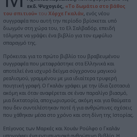
εκδ. Ψυχογιός,
«Το δωμάτιο στο βάθος
του σπιτιού»
του
Χόρχε Γκαλάν
,
ενός νέου
συγγραφέα που αυτή την περίοδο βρίσκεται υπό
διωγμόν στη χώρα του, το Ελ Σαλβαδόρ, επειδή
τόλμησε να γράψει ένα βιβλίο για τον εμφύλιο
σπαραγμό της.
Πρόκειται για το πρώτο βιβλίο του βραβευμένου
συγγραφέα που μεταφράστηκε στα Ελληνικά και
αποτελεί ένα ισχυρό δείγμα σύγχρονου μαγικού
ρεαλισμού, γραμμένου με μια ιδιαίτερα τρυφερή
ποιητική γραφή. Ο Γκαλάν γράφει με την ίδια ζεστασιά
ακόμη και όταν αναφέρεται σε έναν παραλίγο βιασμό,
μια δικτατορία, αποχωρισμούς, ακόμη και για θαύματα
που δεν συντελέστηκαν ποτέ ή για ανθρώπινες σχέσεις
που χάθηκαν μέσα στο χρόνο και στη δίνη της Ιστορίας.
Επίγονος των Μαρκές και Χουάν Ρούλφο ο Γκαλάν
υπογράφει ένα εντυπωσιακά ανθρώπινο βιβλίο. Η