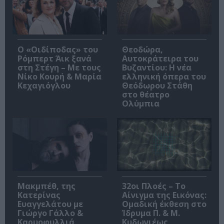
O «Οιδίποδας» του
Θεοδώρα,
Ρόμπερτ Άικ ξανά
Αυτοκράτειρα του
στη Στέγη – Με τους
Βυζαντίου: Η νέα
Νίκο Κουρή & Μαρία
ελληνική όπερα του
Κεχαγιόγλου
Θεόδωρου Στάθη
στο θέατρο
Ολύμπια
Μακμπέθ, της
32οι Πλοές – Το
Κατερίνας
Αίνιγμα της Εικόνας:
Ευαγγελάτου με
Ομαδική έκθεση στο
Γιώργο Γάλλο &
Ίδρυμα Π. & Μ.
Καρυοφυλλιά
Κυδωνιέως