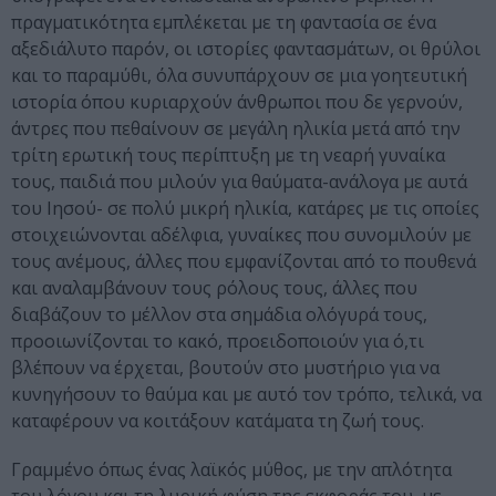
πραγματικότητα εμπλέκεται με τη φαντασία σε ένα
αξεδιάλυτο παρόν, οι ιστορίες φαντασμάτων, οι θρύλοι
και το παραμύθι, όλα συνυπάρχουν σε μια γοητευτική
ιστορία όπου κυριαρχούν άνθρωποι που δε γερνούν,
άντρες που πεθαίνουν σε μεγάλη ηλικία μετά από την
τρίτη ερωτική τους περίπτυξη με τη νεαρή γυναίκα
τους, παιδιά που μιλούν για θαύματα-ανάλογα με αυτά
του Ιησού- σε πολύ μικρή ηλικία, κατάρες με τις οποίες
στοιχειώνονται αδέλφια, γυναίκες που συνομιλούν με
τους ανέμους, άλλες που εμφανίζονται από το πουθενά
και αναλαμβάνουν τους ρόλους τους, άλλες που
διαβάζουν το μέλλον στα σημάδια ολόγυρά τους,
προοιωνίζονται το κακό, προειδοποιούν για ό,τι
βλέπουν να έρχεται, βουτούν στο μυστήριο για να
κυνηγήσουν το θαύμα και με αυτό τον τρόπο, τελικά, να
καταφέρουν να κοιτάξουν κατάματα τη ζωή τους.
Γραμμένο όπως ένας λαϊκός μύθος, με την απλότητα