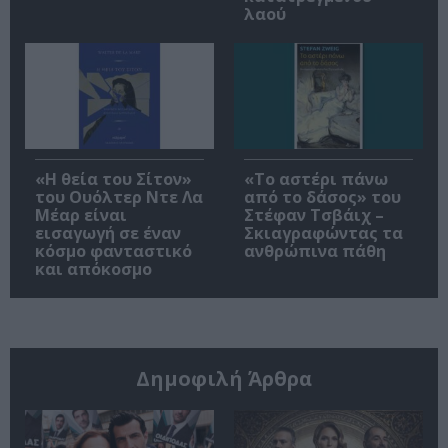
λαού
«Η θεία του Σίτον»
«Το αστέρι πάνω
του Ουόλτερ Ντε Λα
από το δάσος» του
Μέαρ είναι
Στέφαν Τσβάιχ –
εισαγωγή σε έναν
Σκιαγραφώντας τα
κόσμο φανταστικό
ανθρώπινα πάθη
και απόκοσμο
Δημοφιλή Άρθρα