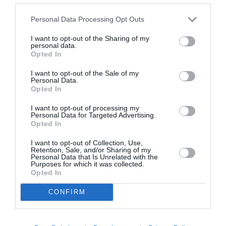
συνεχίζεται στο
Θέατρο Άλσος
Personal Data Processing Opt Outs
I want to opt-out of the Sharing of my
personal data.
Opted In
ΘΕΑΤΡΟ - ΧΟΡΟΣ / ΝΕΑ
I want to opt-out of the Sale of my
Φάρμα των ζώων,
Personal Data.
του Τζώρτζ
Opted In
Όργουελ στο
I want to opt-out of processing my
Εθνικό Θέατρο
Personal Data for Targeted Advertising.
Opted In
ΜΟΥΣΙΚΗ / ΜΟΥΣΙΚΑ ΝΕΑ
I want to opt-out of Collection, Use,
Η Ταράτσα του
Retention, Sale, and/or Sharing of my
Personal Data that Is Unrelated with the
Φοίβου: Summer
Purposes for which it was collected.
in the City στο
Opted In
Θέατρο Άλσος
CONFIRM