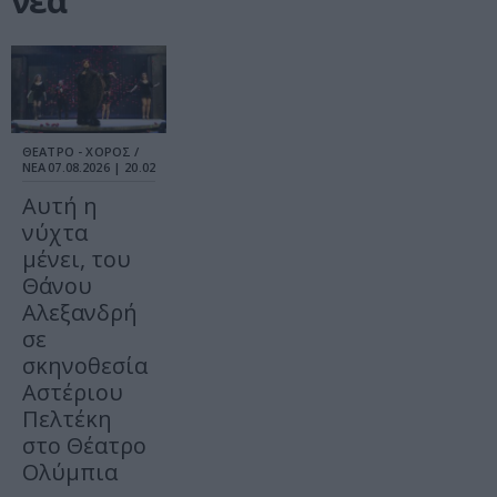
νέα
ΘΕΑΤΡΟ - ΧΟΡΟΣ /
ΝΕΑ
07.08.2026 | 20.02
Αυτή η
νύχτα
μένει, του
Θάνου
Αλεξανδρή
σε
σκηνοθεσία
Αστέριου
Πελτέκη
στο Θέατρο
Ολύμπια