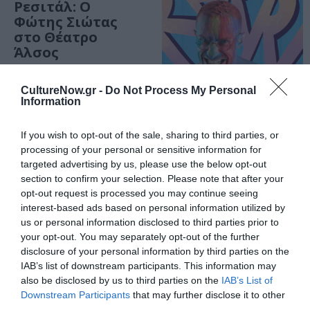
Ρεσιτάλ: Ο
Φώτης Σιώτας
στο Θέατρο
Άλσος
CultureNow.gr -
Do Not Process My Personal
Information
ΘΕΑΤΡΟ - ΧΟΡΟΣ / ΚΡΙΤΙΚΕΣ -
REVIEWS
If you wish to opt-out of the sale, sharing to third parties, or
«Η Φάρμα των
processing of your personal or sensitive information for
ζώων»: Μια
targeted advertising by us, please use the below opt-out
σκοτεινή
section to confirm your selection. Please note that after your
αλληγορία για
opt-out request is processed you may continue seeing
τον
interest-based ads based on personal information utilized by
ολοκληρωτισμό
us or personal information disclosed to third parties prior to
your opt-out. You may separately opt-out of the further
disclosure of your personal information by third parties on the
ΜΟΥΣΙΚΗ / ΜΟΥΣΙΚΑ ΝΕΑ
IAB’s list of downstream participants. This information may
Summer in the
also be disclosed by us to third parties on the
IAB’s List of
city: Η Ταράτσα
Downstream Participants
that may further disclose it to other
του Φοίβου
third parties.