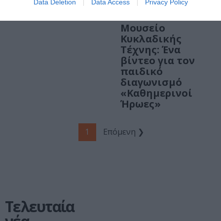
Data Deletion
Data Access
Privacy Policy
ΠΑΙΔΙ / ΝΕΑ
Μουσείο
Κυκλαδικής
Τέχνης: Ένα
βίντεο για τον
παιδικό
διαγωνισμό
«Καθημερινοί
Ήρωες»
1
Επόμενη ❯
Τελευταία