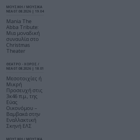
ΜΟΥΣΙΚΗ / ΜΟΥΣΙΚΑ
ΝΕΑ
07.08.2026 | 19.04
Mania The
Abba Tribute:
Μια μοναδική
συναυλία στο
Christmas
Theater
ΘΕΑΤΡΟ - ΧΟΡΟΣ /
ΝΕΑ
07.08.2026 | 18.01
Μεσοτοιχίες ή
Μικρή
Προσευχή στις
3κ46 π.μ., της
Εύας
Οικονόμου –
Βαμβακά στην
Εναλλακτική
Σκηνή ΕΛΣ
ΜΟΥΣΙΚΗ / ΜΟΥΣΙΚΑ