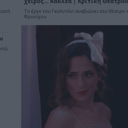
χειρός… Κακλέα | Κριτική Θεάτρου
ριστή
Το έργο του Γκολντόνι αναβιώνει στο Θέατρο 
Φρυνίχου.
ν
οκτώ