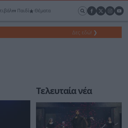
τιβάλ
Παιδί
Θέματα
Δες εδώ!
❯
Τελευταία νέα