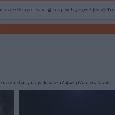
υσική
Θέατρο - Χορός
Σινεμά
Τέχνες
Βιβλίο
Φεσ
r
 Συνεντεύξεις για την Βερόνικα Δαβάκη (Veronica Davaki)