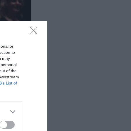
sonal or
ection to
ou may
 personal
out of the
 downstream
B’s List of
τάσεις
ν στην