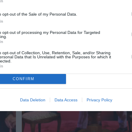
νη
Αθήνα το Σαββατοκύριακο 7-8 Φεβρουαρίου 20
In
o opt-out of the Sale of my Personal Data.
In
to opt-out of processing my Personal Data for Targeted
ing.
In
o opt-out of Collection, Use, Retention, Sale, and/or Sharing
ersonal Data that Is Unrelated with the Purposes for which it
lected.
In
CONFIRM
Data Deletion
Data Access
Privacy Policy