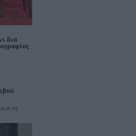
νι δια
τογραφίες
!
τεβού
ά με τη