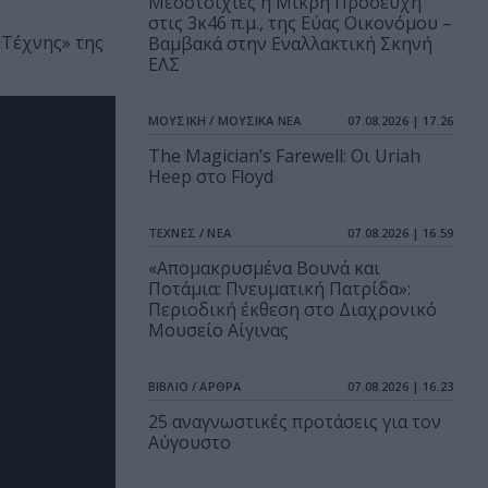
Μεσοτοιχίες ή Μικρή Προσευχή
στις 3κ46 π.μ., της Εύας Οικονόμου –
«Τέχνης» της
Βαμβακά στην Εναλλακτική Σκηνή
ΕΛΣ
ΜΟΥΣΙΚΗ / ΜΟΥΣΙΚΑ ΝΕΑ
07.08.2026 | 17.26
The Magician’s Farewell: Οι Uriah
Heep στο Floyd
ΤΕΧΝΕΣ / ΝΕΑ
07.08.2026 | 16.59
«Απομακρυσμένα Βουνά και
Ποτάμια: Πνευματική Πατρίδα»:
Περιοδική έκθεση στο Διαχρονικό
Μουσείο Αίγινας
ΒΙΒΛΙΟ / ΑΡΘΡΑ
07.08.2026 | 16.23
25 αναγνωστικές προτάσεις για τον
Αύγουστο