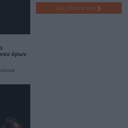
Δες όλα τα νέα
❯
α
άνευ όρων
ρόνικα