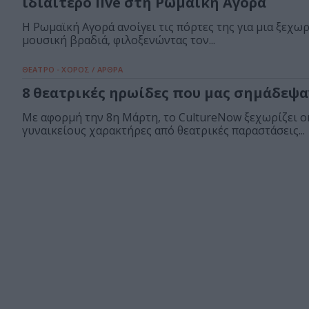
ιδιαίτερο live στη Ρωμαϊκή Αγορά
Η Ρωμαϊκή Αγορά ανοίγει τις πόρτες της για μια ξεχω
μουσική βραδιά, φιλοξενώντας τον...
ΘΕΑΤΡΟ - ΧΟΡΟΣ / ΑΡΘΡΑ
8 θεατρικές ηρωίδες που μας σημάδεψα
Με αφορμή την 8η Μάρτη, το CultureNow ξεχωρίζει 
γυναικείους χαρακτήρες από θεατρικές παραστάσεις...