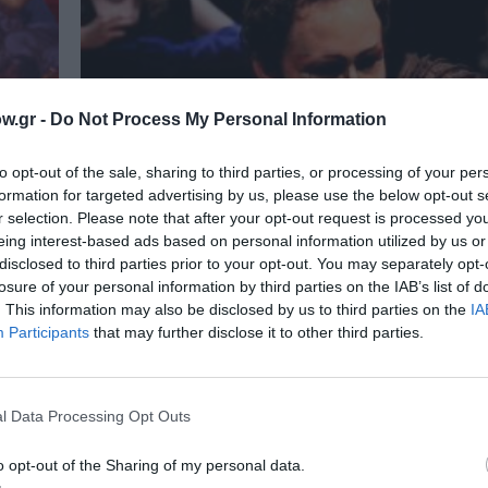
w.gr -
Do Not Process My Personal Information
to opt-out of the sale, sharing to third parties, or processing of your per
formation for targeted advertising by us, please use the below opt-out s
r selection. Please note that after your opt-out request is processed y
eing interest-based ads based on personal information utilized by us or
disclosed to third parties prior to your opt-out. You may separately opt-
losure of your personal information by third parties on the IAB’s list of
. This information may also be disclosed by us to third parties on the
IA
Participants
that may further disclose it to other third parties.
ΘΕΜΑΤΑ / ΝΕΑ
 στο
Σαββατοκύριακο στην Αθήνα: Προ
l Data Processing Opt Outs
για 7-8 Φεβρουαρίου
o opt-out of the Sharing of my personal data.
Οι προτάσεις του Culturenow για όσους μείνου