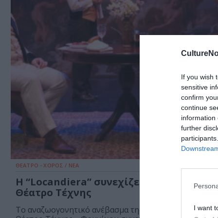
CultureNo
If you wish 
sensitive in
confirm you
continue se
information 
further disc
participants
Downstream 
ΘΕΑΤΡΟ - ΧΟΡΟΣ / ΝΕΑ
Η “Locandiera” συνεχίζει να εκπλήσσει
Persona
Θέατρο Τέχνης
I want t
Το αναζωογονητικό ανέβασμα της «Λοκαντιέρας» στο