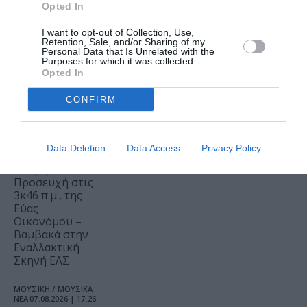
Opted In
ΝΕΑ
07.08.2026 | 19.04
Mania The
I want to opt-out of Collection, Use,
Retention, Sale, and/or Sharing of my
Abba Tribute:
Personal Data that Is Unrelated with the
Μια μοναδική
Purposes for which it was collected.
συναυλία στο
Opted In
Christmas
Theater
CONFIRM
ΘΕΑΤΡΟ - ΧΟΡΟΣ /
ΝΕΑ
07.08.2026 | 18.01
Data Deletion
Data Access
Privacy Policy
Μεσοτοιχίες ή
Μικρή
Προσευχή στις
3κ46 π.μ., της
Εύας
Οικονόμου –
Βαμβακά στην
Εναλλακτική
Σκηνή ΕΛΣ
ΜΟΥΣΙΚΗ / ΜΟΥΣΙΚΑ
ΝΕΑ
07.08.2026 | 17.26