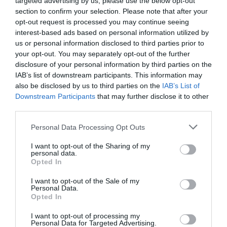
targeted advertising by us, please use the below opt-out
section to confirm your selection. Please note that after your
opt-out request is processed you may continue seeing
interest-based ads based on personal information utilized by
us or personal information disclosed to third parties prior to
your opt-out. You may separately opt-out of the further
ΘΕΑΤΡΟ - ΧΟΡΟΣ /
disclosure of your personal information by third parties on the
ΝΕΑ
07.08.2026 | 20.02
IAB’s list of downstream participants. This information may
Αυτή η
also be disclosed by us to third parties on the
IAB’s List of
νύχτα
Downstream Participants
that may further disclose it to other
μένει, του
third parties.
Θάνου
Personal Data Processing Opt Outs
Αλεξανδρή
σε
I want to opt-out of the Sharing of my
σκηνοθεσία
personal data.
Opted In
Αστέριου
Πελτέκη
I want to opt-out of the Sale of my
Personal Data.
στο Θέατρο
Opted In
Ολύμπια
I want to opt-out of processing my
Personal Data for Targeted Advertising.
ΜΟΥΣΙΚΗ / ΜΟΥΣΙΚΑ