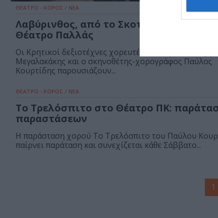
ΘΕΑΤΡΟ - ΧΟΡΟΣ / ΝΕΑ
Λαβύρινθος, από το Σκοτάδι στο Φως σ
Θέατρο Παλλάς
Οι Κρητικοί δεξιοτέχνες χορευτές Γιάννης και Γιώργο
Μεγαλακάκης και ο σκηνοθέτης-χορογράφος Παύλος
Κουρτίδης παρουσιάζουν...
ΘΕΑΤΡΟ - ΧΟΡΟΣ / ΝΕΑ
Το Τρελόσπιτο στο Θέατρο ΠΚ: παράτα
παραστάσεων
Η παράσταση χορού Το Τρελόσπιτο του Παύλου Κουρ
παίρνει παράταση και συνεχίζεται κάθε Σάββατο...
1