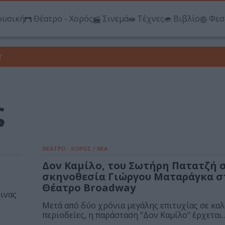
υσική
Θέατρο - Χορός
Σινεμά
Τέχνες
Βιβλίο
Φεσ
r
ς
ΘΕΑΤΡΟ - ΧΟΡΟΣ / ΝΕΑ
Δον Καμίλο, του Σωτήρη Πατατζή 
σκηνοθεσία Γιώργου Ματαράγκα σ
Θέατρο Broadway
ινας
Μετά από δύο χρόνια μεγάλης επιτυχίας σε καλ
περιοδείες, η παράσταση "Δον Καμίλο" έρχεται..