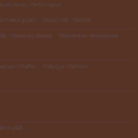
Multi shows - Performance
δοσιακοί χοροί
Μιούζικαλ - Musical
έρ - Ιστορικές ταινίες
Περιπέτεια - Αστυνομικό
eet art - Graffiti
Κόσμημα - Fashion
 Φεστιβάλ