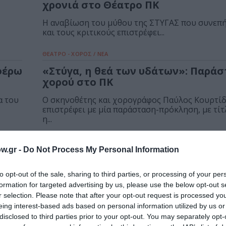
χρονιά στο Θέατρο ΠΚ
Η αναβίωση του μύθου της ΣΤΥΓΑΣ που συνεπή
και τους κριτικούς επιστρέφει...
ΘΕΑΤΡΟ - ΧΟΡΟΣ / ΝΕΑ
φέρω
«Στύγα, η θεά των υδάτων»: Παρά
χορού στο ΠΚ
α του
Ο σκηνοθέτης και χορογράφος Παύλος Κουρτί
επιστρέφει με μία παράσταση-πρόκληση, με τίτ
η...
ΘΕΜΑΤΑ / ΝΕΑ
w.gr -
Do Not Process My Personal Information
Ο Παύλος Κουρτίδης γνωρίζει νέου
ΠΚ
χορευτές & χορεύτριες στο θέατρο
to opt-out of the sale, sharing to third parties, or processing of your per
formation for targeted advertising by us, please use the below opt-out s
Μετά το τελευταίο του έργο, «ΛΑΒΥΡΙΝΘΟΣ», π
ς...
παρουσιάστηκε στο Θέατρο Παλλάς, ο Παύλος Κ
r selection. Please note that after your opt-out request is processed y
eing interest-based ads based on personal information utilized by us or
disclosed to third parties prior to your opt-out. You may separately opt-
ΘΕΑΤΡΟ - ΧΟΡΟΣ / ΝΕΑ