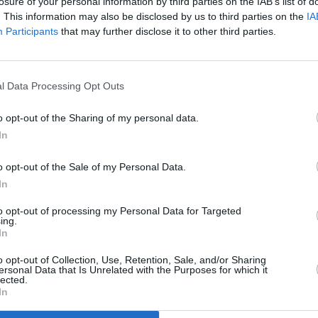
losure of your personal information by third parties on the IAB’s list of
Σπίτι από γέφυρες, του Παύλου Κο
. This information may also be disclosed by us to third parties on the
IA
στο Θέατρο ΠΚ
Participants
that may further disclose it to other third parties.
Mε 9 χορευτές και ηθοποιούς επί σκηνής ανοίγε
του το “Σπίτι από...
l Data Processing Opt Outs
o opt-out of the Sharing of my personal data.
In
o opt-out of the Sale of my Personal Data.
In
to opt-out of processing my Personal Data for Targeted
ing.
In
o opt-out of Collection, Use, Retention, Sale, and/or Sharing
ersonal Data that Is Unrelated with the Purposes for which it
lected.
In