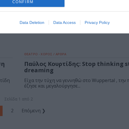
CONFIRM
το
Data Deletion
Data Access
Privacy Policy
ς
ΘΕΑΤΡΟ - ΧΟΡΟΣ / ΑΡΘΡΑ
ση
Παύλος Κουρτίδης: Stop thinking s
dreaming
τίδη
Είχα την τύχη να γεννηθώ στο Wuppertal , την
έζησε και μεγαλούργησε...
Σελίδα 1 από 2
2
Επόμενη ❯