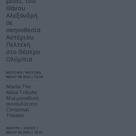
μένει, του
Θάνου
Αλεξανδρή
σε
σκηνοθεσία
Αστέριου
Πελτέκη
στο Θέατρο
Ολύμπια
ΜΟΥΣΙΚΗ / ΜΟΥΣΙΚΑ
ΝΕΑ
07.08.2026 | 19.04
Mania The
Abba Tribute:
Μια μοναδική
συναυλία στο
Christmas
Theater
ΘΕΑΤΡΟ - ΧΟΡΟΣ /
ΝΕΑ
07.08.2026 | 18.01