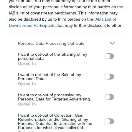
το Εθνικό Θέατρο
σκηνοθεσία
your opt-out. You may separately opt-out of the further
στο Κατράκειο
Κωνσταντίνου
disclosure of your personal information by third parties on the
Θέατρο Νίκαιας
Ρήγου στο
IAB’s list of downstream participants. This information may
Φεστιβάλ
also be disclosed by us to third parties on the
IAB’s List of
Downstream Participants
that may further disclose it to other
Αισχύλεια
third parties.
Personal Data Processing Opt Outs
I want to opt-out of the Sharing of my
personal data.
Opted In
I want to opt-out of the Sale of my
Personal Data.
Opted In
I want to opt-out of processing my
Personal Data for Targeted Advertising.
ΘΕΑΤΡΟ - ΧΟΡΟΣ / ΝΕΑ
ΘΕΑΤΡΟ - ΧΟΡΟΣ / ΝΕΑ
Opted In
Εθνικό Θέατρο:
Οι Ιππείς, του
Τελευταίες
Αριστοφάνη
I want to opt-out of Collection, Use,
Retention, Sale, and/or Sharing of my
παραστάσεις
έρχονται στην
Personal Data that Is Unrelated with the
Purposes for which it was collected.
στην Αθήνα για
Αθήνα από το