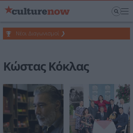
Νέοι Διαγωνισμοί
❯
Κώστας Κόκλας