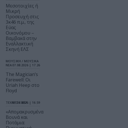
Μεσοτοιχίες ή
Μικρή
Προσευχή στις
3κ46 π.μ., της
Εύας
Οικονόμου –
Βαμβακά στην
Εναλλακτική
Σκηνή ΕΛΣ
ΜΟΥΣΙΚΗ / ΜΟΥΣΙΚΑ
ΝΕΑ
07.08.2026 | 17.26
The Magician’s
Farewell: Οι
Uriah Heep στο
Floyd
ΤΕΧΝΕΣ / ΝΕΑ
07.08.2026 | 16.59
«Απομακρυσμένα
Βουνά και
Ποτάμια: