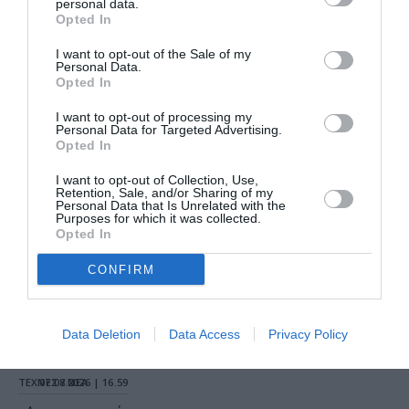
personal data.
Opted In
ΘΕΑΤΡΟ - ΧΟΡΟΣ /
ΝΕΑ
07.08.2026 | 18.01
I want to opt-out of the Sale of my
Personal Data.
Μεσοτοιχίες ή
Opted In
Μικρή
Προσευχή στις
I want to opt-out of processing my
3κ46 π.μ., της
Personal Data for Targeted Advertising.
Εύας
Opted In
Οικονόμου –
Βαμβακά στην
I want to opt-out of Collection, Use,
Εναλλακτική
Retention, Sale, and/or Sharing of my
Personal Data that Is Unrelated with the
Σκηνή ΕΛΣ
Purposes for which it was collected.
Opted In
ΜΟΥΣΙΚΗ / ΜΟΥΣΙΚΑ
ΝΕΑ
07.08.2026 | 17.26
CONFIRM
The Magician’s
Farewell: Οι
Uriah Heep στο
Data Deletion
Data Access
Privacy Policy
Floyd
ΤΕΧΝΕΣ / ΝΕΑ
07.08.2026 | 16.59