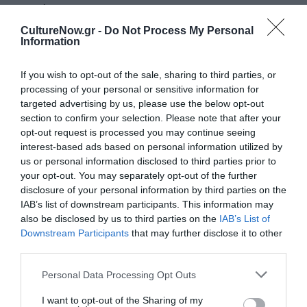
Αυτή η
νύχτα
CultureNow.gr -
Do Not Process My Personal
μένει, του
Information
Θάνου
Αλεξανδρή
If you wish to opt-out of the sale, sharing to third parties, or
σε
processing of your personal or sensitive information for
targeted advertising by us, please use the below opt-out
σκηνοθεσία
section to confirm your selection. Please note that after your
Αστέριου
opt-out request is processed you may continue seeing
Πελτέκη
interest-based ads based on personal information utilized by
στο Θέατρο
us or personal information disclosed to third parties prior to
Ολύμπια
your opt-out. You may separately opt-out of the further
disclosure of your personal information by third parties on the
IAB’s list of downstream participants. This information may
ΜΟΥΣΙΚΗ / ΜΟΥΣΙΚΑ
ΝΕΑ
07.08.2026 | 19.04
also be disclosed by us to third parties on the
IAB’s List of
Downstream Participants
that may further disclose it to other
Mania The
third parties.
Abba Tribute:
Μια μοναδική
συναυλία στο
Personal Data Processing Opt Outs
Christmas
Theater
I want to opt-out of the Sharing of my