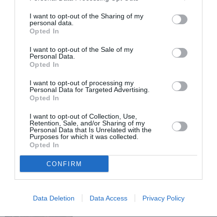
ΤΕΧΝΕΣ / ΑΡΘΡΑ
ΤΕΧΝΕΣ / ΝΕΑ
I want to opt-out of the Sharing of my
Κατερίνα
Sweet
personal data.
Κοκκινάκη: Ας
Melancholy:
Opted In
μιλήσουμε για
Έκθεση της
I want to opt-out of the Sale of my
τις γυναίκες, τη
Κατερίνας
Personal Data.
μελαγχολία και
Κοκκινάκη στη
Opted In
τη λύτρωση
γκαλερί Art
I want to opt-out of processing my
Πρίσμα
Personal Data for Targeted Advertising.
Opted In
I want to opt-out of Collection, Use,
Retention, Sale, and/or Sharing of my
Personal Data that Is Unrelated with the
Purposes for which it was collected.
Opted In
Τελευταία
CONFIRM
νέα
Data Deletion
Data Access
Privacy Policy