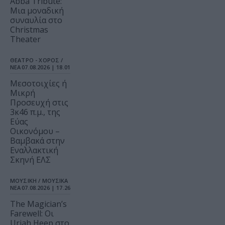
Abba Tribute:
Μια μοναδική
συναυλία στο
Christmas
Theater
ΘΕΑΤΡΟ - ΧΟΡΟΣ /
ΝΕΑ
07.08.2026 | 18.01
Μεσοτοιχίες ή
Μικρή
Προσευχή στις
3κ46 π.μ., της
Εύας
Οικονόμου –
Βαμβακά στην
Εναλλακτική
Σκηνή ΕΛΣ
ΜΟΥΣΙΚΗ / ΜΟΥΣΙΚΑ
ΝΕΑ
07.08.2026 | 17.26
The Magician’s
Farewell: Οι
Uriah Heep στο