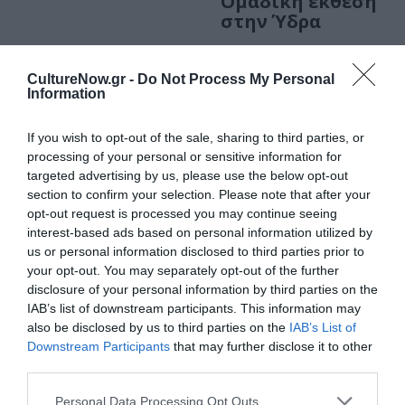
Ομαδική έκθεση
στην Ύδρα
ΤΕΧΝΕΣ / ΝΕΑ
CultureNow.gr -
Do Not Process My Personal
…ένα φιλί
Information
θάλασσας της
αφροστολισμενης:
If you wish to opt-out of the sale, sharing to third parties, or
Ομαδική έκθεση
processing of your personal or sensitive information for
στην γκαλερί Art
targeted advertising by us, please use the below opt-out
Prisma
section to confirm your selection. Please note that after your
opt-out request is processed you may continue seeing
interest-based ads based on personal information utilized by
ΤΕΧΝΕΣ / ΝΕΑ
us or personal information disclosed to third parties prior to
your opt-out. You may separately opt-out of the further
Περιμένοντας
disclosure of your personal information by third parties on the
τον ναυτικό:
IAB’s list of downstream participants. This information may
Έκθεση της
also be disclosed by us to third parties on the
IAB’s List of
Κατερίνας
Downstream Participants
that may further disclose it to other
Κοκκινάκη στον
third parties.
πολυχώρο Pirée
Personal Data Processing Opt Outs