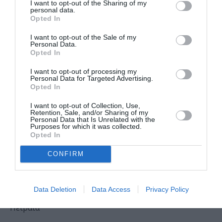
I want to opt-out of the Sharing of my
Σταύρος
personal data.
Opted In
Ξαρχάκος:
Ταξίδι στο
I want to opt-out of the Sale of my
φως στο
Personal Data.
Opted In
Θέατρο
Λυκαβηττού
I want to opt-out of processing my
Personal Data for Targeted Advertising.
Opted In
ΘΕΑΤΡΟ - ΧΟΡΟΣ /
ΝΕΑ
06.08.2026 | 19.04
I want to opt-out of Collection, Use,
Artist
Retention, Sale, and/or Sharing of my
Personal Data that Is Unrelated with the
Unknown*
Purposes for which it was collected.
[Αγνώστου
Opted In
Καλλιτέχνη*]
*Η Ήβη ήταν
CONFIRM
εδώ:
Παγκόσμια
πρεμιέρα στο
Δημοτικό
Data Deletion
Data Access
Privacy Policy
Θέατρο
Πειραιά