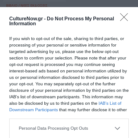
ΒΙΒΛΙΟ / ΝΕΕΣ ΕΚΔΟΣΕΙΣ
Τό αίμα δέν
CultureNow.gr -
Do Not Process My Personal
σταματάει
Information
ποτέ.James Ellroy
If you wish to opt-out of the sale, sharing to third parties, or
processing of your personal or sensitive information for
targeted advertising by us, please use the below opt-out
section to confirm your selection. Please note that after your
opt-out request is processed you may continue seeing
interest-based ads based on personal information utilized by
Τελευταία
us or personal information disclosed to third parties prior to
νέα
your opt-out. You may separately opt-out of the further
disclosure of your personal information by third parties on the
IAB’s list of downstream participants. This information may
also be disclosed by us to third parties on the
IAB’s List of
Downstream Participants
that may further disclose it to other
third parties.
Personal Data Processing Opt Outs
ΜΟΥΣΙΚΗ / ΜΟΥΣΙΚΑ
ΝΕΑ
06.08.2026 | 20.02