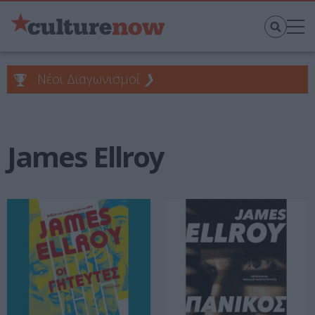
Νέοι Διαγωνισμοί
❯
James Ellroy