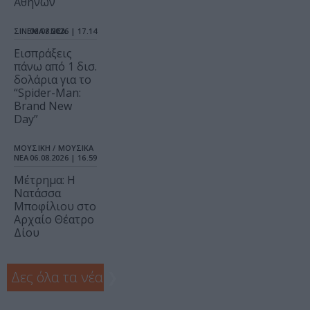
Αθηνών
ΣΙΝΕΜΑ / ΝΕΑ
06.08.2026 | 17.14
Εισπράξεις
πάνω από 1 δισ.
δολάρια για το
“Spider-Man:
Brand New
Day”
ΜΟΥΣΙΚΗ / ΜΟΥΣΙΚΑ
ΝΕΑ
06.08.2026 | 16.59
Μέτρημα: Η
Νατάσσα
Μποφίλιου στο
Αρχαίο Θέατρο
Δίου
Δες όλα τα νέα
❯