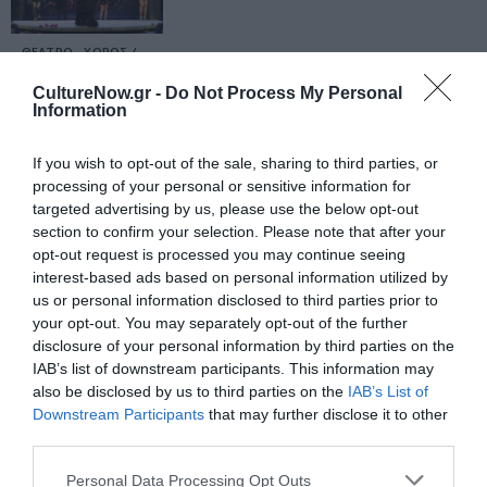
ΘΕΑΤΡΟ - ΧΟΡΟΣ /
ΝΕΑ
07.08.2026 | 20.02
CultureNow.gr -
Do Not Process My Personal
Αυτή η
Information
νύχτα
μένει, του
If you wish to opt-out of the sale, sharing to third parties, or
Θάνου
processing of your personal or sensitive information for
Αλεξανδρή
targeted advertising by us, please use the below opt-out
σε
section to confirm your selection. Please note that after your
opt-out request is processed you may continue seeing
σκηνοθεσία
interest-based ads based on personal information utilized by
Αστέριου
us or personal information disclosed to third parties prior to
Πελτέκη
your opt-out. You may separately opt-out of the further
στο Θέατρο
disclosure of your personal information by third parties on the
Ολύμπια
IAB’s list of downstream participants. This information may
also be disclosed by us to third parties on the
IAB’s List of
Downstream Participants
that may further disclose it to other
ΜΟΥΣΙΚΗ / ΜΟΥΣΙΚΑ
ΝΕΑ
07.08.2026 | 19.04
third parties.
Mania The
Personal Data Processing Opt Outs
Abba Tribute: