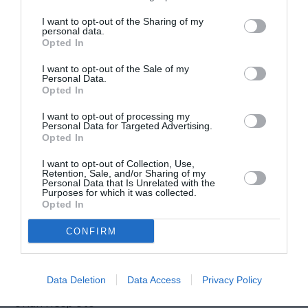
Μια μοναδική
I want to opt-out of the Sharing of my
συναυλία στο
personal data.
Christmas
Opted In
Theater
I want to opt-out of the Sale of my
Personal Data.
ΘΕΑΤΡΟ - ΧΟΡΟΣ /
ΝΕΑ
07.08.2026 | 18.01
Opted In
Μεσοτοιχίες ή
I want to opt-out of processing my
Μικρή
Personal Data for Targeted Advertising.
Προσευχή στις
Opted In
3κ46 π.μ., της
Εύας
I want to opt-out of Collection, Use,
Retention, Sale, and/or Sharing of my
Οικονόμου –
Personal Data that Is Unrelated with the
Βαμβακά στην
Purposes for which it was collected.
Εναλλακτική
Opted In
Σκηνή ΕΛΣ
CONFIRM
ΜΟΥΣΙΚΗ / ΜΟΥΣΙΚΑ
ΝΕΑ
07.08.2026 | 17.26
The Magician’s
Data Deletion
Data Access
Privacy Policy
Farewell: Οι
Uriah Heep στο