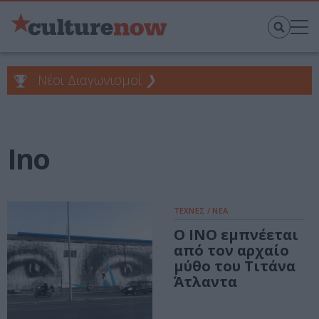
Νέοι Διαγωνισμοί
❯
Ino
ΤΕΧΝΕΣ / ΝΕΑ
Ο ΙΝΟ εμπνέεται
από τον αρχαίο
μύθο του Τιτάνα
Άτλαντα