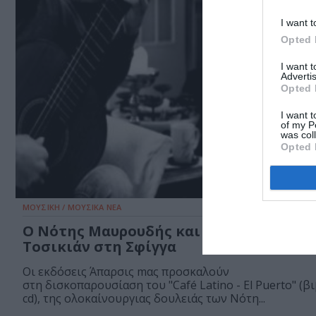
I want t
Opted 
I want 
Advertis
Opted 
I want t
of my P
was col
Opted 
ΜΟΥΣΙΚΗ / ΜΟΥΣΙΚΑ ΝΕΑ
Ο Νότης Μαυρουδής και ο Γιώργος
Τοσικιάν στη Σφίγγα
Οι εκδόσεις Άπαρσις mας προσκαλούν
στη δισκοπαρουσίαση του "Café Latino - El Puerto" (β
cd), της ολοκαίνουργιας δουλειάς των Νότη...