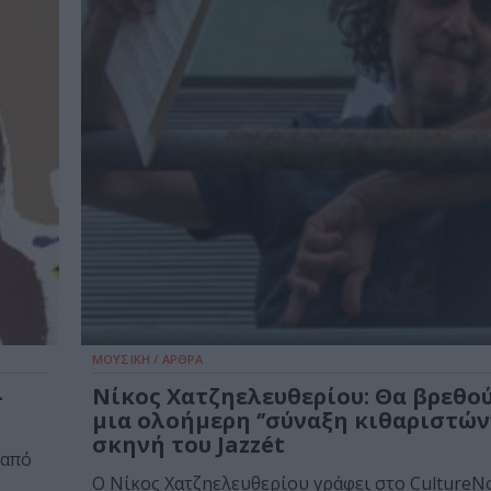
ΜΟΥΣΙΚΗ / ΑΡΘΡΑ
–
Νίκος Χατζηελευθερίου: Θα βρεθο
μια ολοήμερη ‘’σύναξη κιθαριστών’
σκηνή του Jazzét
 από
Ο Νίκος Χατζηελευθερίου γράφει στο CultureN