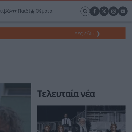
τιβάλ
Παιδί
Θέματα
Δες εδώ!
❯
Τελευταία νέα