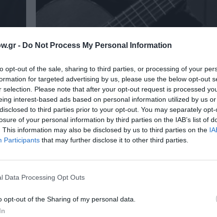
ΜΟΥΣΙΚΗ / ΜΟΥΣΙΚΑ ΝΕΑ
w.gr -
Do Not Process My Personal Information
n
Μαυρουδής, Βενετσάνου, Τσαϊρέλη
Τοσικιάν στην Σφίγγα
to opt-out of the sale, sharing to third parties, or processing of your per
formation for targeted advertising by us, please use the below opt-out s
Δύο γυναικείες φωνές (Νένα Βενετσάνου και 
r selection. Please note that after your opt-out request is processed y
Τσαϊρέλη) και δύο κιθάρες (Νότης Μαυρουδής κα
eing interest-based ads based on personal information utilized by us or
disclosed to third parties prior to your opt-out. You may separately opt-
losure of your personal information by third parties on the IAB’s list of
. This information may also be disclosed by us to third parties on the
IA
Participants
that may further disclose it to other third parties.
l Data Processing Opt Outs
o opt-out of the Sharing of my personal data.
In