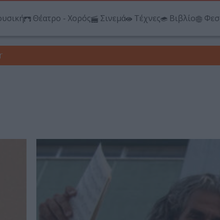
υσική
Θέατρο - Χορός
Σινεμά
Τέχνες
Βιβλίο
Φεσ
r