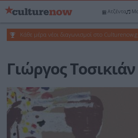
Ατζέντα
Μο
Κάθε μέρα νέοι διαγωνισμοί στο Culturenow.g
Γιώργος Τοσικιάν