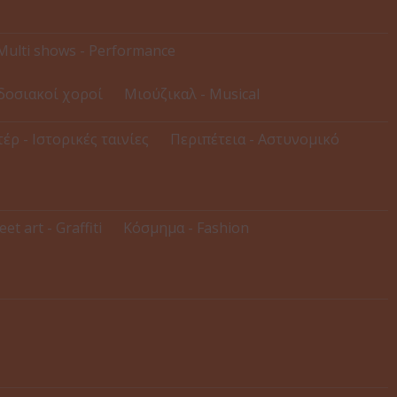
Multi shows - Performance
δοσιακοί χοροί
Μιούζικαλ - Musical
έρ - Ιστορικές ταινίες
Περιπέτεια - Αστυνομικό
eet art - Graffiti
Κόσμημα - Fashion