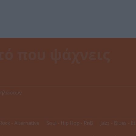
δηλώσεων
Rock - Alternative
Soul - Hip Hop - RnB
Jazz - Blues - E