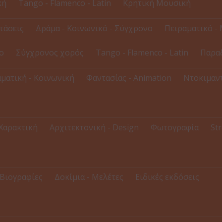
κή
Tango - Flamenco - Latin
Κρητική Μουσική
τάσεις
Δράμα - Κοινωνικό - Σύγχρονο
Πειραματικό - 
ο
Σύγχρονος χορός
Tango - Flamenco - Latin
Παρα
ματική - Κοινωνική
Φαντασίας - Animation
Ντοκιμαντ
 Χαρακτική
Αρχιτεκτονική - Design
Φωτογραφία
Str
Βιογραφίες
Δοκίμια - Μελέτες
Ειδικές εκδόσεις