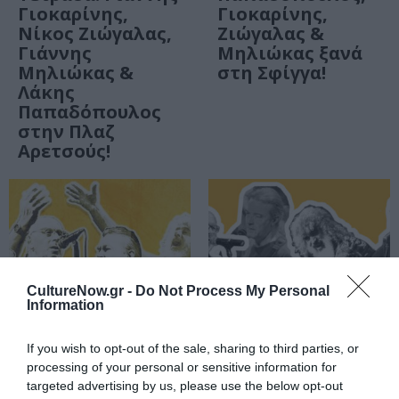
Γιοκαρίνης,
Γιοκαρίνης,
Νίκος Ζιώγαλας,
Ζιώγαλας &
Γιάννης
Μηλιώκας ξανά
Μηλιώκας &
στη Σφίγγα!
Λάκης
Παπαδόπουλος
στην Πλαζ
Αρετσούς!
CultureNow.gr -
Do Not Process My Personal
Information
If you wish to opt-out of the sale, sharing to third parties, or
processing of your personal or sensitive information for
ΜΟΥΣΙΚΗ / ΜΟΥΣΙΚΑ ΝΕΑ
ΜΟΥΣΙΚΗ / ΜΟΥΣΙΚΑ ΝΕΑ
targeted advertising by us, please use the below opt-out