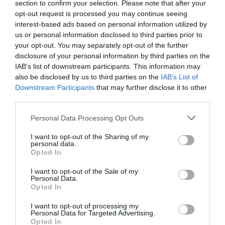
Γιάννης
Λάκης
section to confirm your selection. Please note that after your
Γιοκαρίνης,
Παπαδόπουλος,
opt-out request is processed you may continue seeing
Νίκος Ζιώγαλας,
Γιάννης
interest-based ads based on personal information utilized by
Γιάννης
Γιοκαρίνης,
us or personal information disclosed to third parties prior to
Μηλιώκας &
Νίκος Ζιώγαλας,
your opt-out. You may separately opt-out of the further
Λάκης
Γιάννης
disclosure of your personal information by third parties on the
Παπαδόπουλος
Μηλιώκας στο
IAB’s list of downstream participants. This information may
στο Principal
Κύτταρο!
also be disclosed by us to third parties on the
IAB’s List of
Downstream Participants
that may further disclose it to other
Club @ Mylos
third parties.
ΜΟΥΣΙΚΗ / ΜΟΥΣΙΚΑ ΝΕΑ
Personal Data Processing Opt Outs
Οι
I want to opt-out of the Sharing of my
Παπαδόπουλος,
personal data.
Γιοκαρίνης,
Opted In
Ζιώγαλας &
Μηλιώκας
I want to opt-out of the Sale of my
Personal Data.
επιστρέφουν στη
Opted In
Σφίγγα
I want to opt-out of processing my
Personal Data for Targeted Advertising.
ΜΟΥΣΙΚΗ / ΜΟΥΣΙΚΑ ΝΕΑ
Opted In