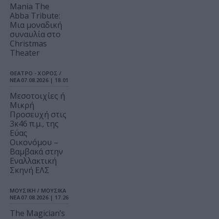
Mania The
Abba Tribute:
Μια μοναδική
συναυλία στο
Christmas
Theater
ΘΕΑΤΡΟ - ΧΟΡΟΣ /
ΝΕΑ
07.08.2026 | 18.01
Μεσοτοιχίες ή
Μικρή
Προσευχή στις
3κ46 π.μ., της
Εύας
Οικονόμου –
Βαμβακά στην
Εναλλακτική
Σκηνή ΕΛΣ
ΜΟΥΣΙΚΗ / ΜΟΥΣΙΚΑ
ΝΕΑ
07.08.2026 | 17.26
The Magician’s