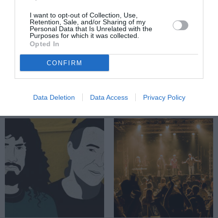
Λάκης
Παπαδόπουλος,
I want to opt-out of Collection, Use,
Retention, Sale, and/or Sharing of my
Γιάννης
Personal Data that Is Unrelated with the
Purposes for which it was collected.
Γιοκαρίνης,
Opted In
Νίκος Ζιώγαλας,
Γιάννης
CONFIRM
Μηλιώκας
ζωντανά στο
Faliro Summer
Data Deletion
Data Access
Privacy Policy
Theater