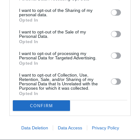
της Αθήνας
I want to opt-out of the Sharing of my
personal data.
Opted In
I want to opt-out of the Sale of my
Personal Data.
Opted In
I want to opt-out of processing my
Personal Data for Targeted Advertising.
Opted In
I want to opt-out of Collection, Use,
Retention, Sale, and/or Sharing of my
ΜΟΥΣΙΚΗ / ΜΟΥΣΙΚΑ ΝΕΑ
ΘΕΑΤΡΟ - ΧΟΡΟΣ /
Personal Data that Is Unrelated with the
ΣΥΝΕΝΤΕΥΞΕΙΣ
Purposes for which it was collected.
Κάτι Καίγεται 2 –
Αναστασία
Opted In
Ο Μεγάλος
Στυλιανίδη:
Κύκλος: Η
CONFIRM
Ακόμη κι αν
Νατάσσα
έχεις δεκαοκτώ
Μποφίλιου στο
κεράκια στην
Vox
τούρτα, η
Data Deletion
Data Access
Privacy Policy
ενηλικίωση δεν