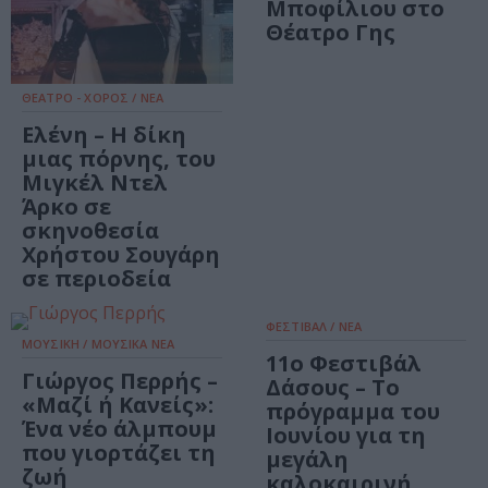
Μποφίλιου στο
Θέατρο Γης
ΘΕΑΤΡΟ - ΧΟΡΟΣ / ΝΕΑ
Ελένη – Η δίκη
μιας πόρνης, του
Μιγκέλ Ντελ
Άρκο σε
σκηνοθεσία
Χρήστου Σουγάρη
σε περιοδεία
ΦΕΣΤΙΒΑΛ / ΝΕΑ
ΜΟΥΣΙΚΗ / ΜΟΥΣΙΚΑ ΝΕΑ
11ο Φεστιβάλ
Γιώργος Περρής –
Δάσους – Το
«Μαζί ή Κανείς»:
πρόγραμμα του
Ένα νέο άλμπουμ
Ιουνίου για τη
που γιορτάζει τη
μεγάλη
ζωή
καλοκαιρινή