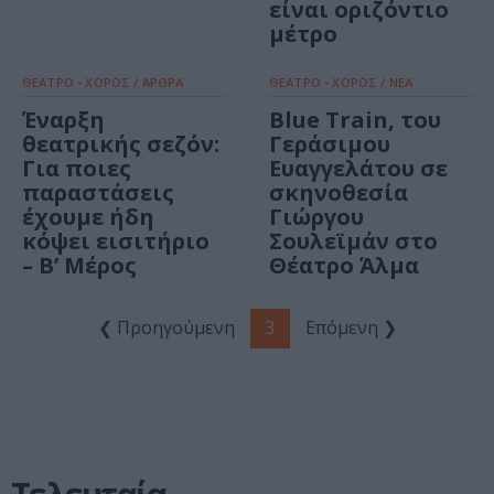
είναι οριζόντιο
μέτρο
ΘΕΑΤΡΟ - ΧΟΡΟΣ / ΑΡΘΡΑ
ΘΕΑΤΡΟ - ΧΟΡΟΣ / ΝΕΑ
Έναρξη
Blue Train, του
θεατρικής σεζόν:
Γεράσιμου
Για ποιες
Ευαγγελάτου σε
παραστάσεις
σκηνοθεσία
έχουμε ήδη
Γιώργου
κόψει εισιτήριο
Σουλεϊμάν στο
– Β’ Μέρος
Θέατρο Άλμα
❮ Προηγούμενη
3
Επόμενη ❯