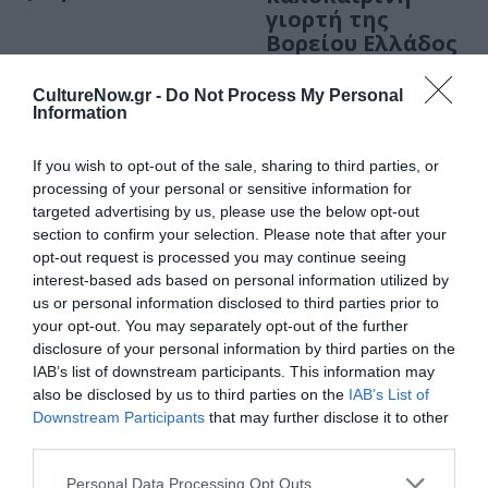
γιορτή της
Βορείου Ελλάδος
ΜΟΥΣΙΚΗ / ΣΥΝΕΝΤΕΥΞΕΙΣ
CultureNow.gr -
Do Not Process My Personal
Information
Σοφία
Μανουσάκη:
If you wish to opt-out of the sale, sharing to third parties, or
Ανυπομονώ να
processing of your personal or sensitive information for
βιώσω αυτή την
targeted advertising by us, please use the below opt-out
εμπειρία – να
section to confirm your selection. Please note that after your
κρατήσω το
opt-out request is processed you may continue seeing
βινύλιο του
interest-based ads based on personal information utilized by
άλμπουμ μου!
us or personal information disclosed to third parties prior to
ΜΟΥΣΙΚΗ / ΜΟΥΣΙΚΑ ΝΕΑ
your opt-out. You may separately opt-out of the further
Δήμητρα
disclosure of your personal information by third parties on the
Σελεμίδου –
IAB’s list of downstream participants. This information may
Λάθος η αγάπη
also be disclosed by us to third parties on the
IAB’s List of
είχε γραφτεί:
Downstream Participants
that may further disclose it to other
third parties.
Παρουσίαση
δίσκου στον Ιανό
Personal Data Processing Opt Outs