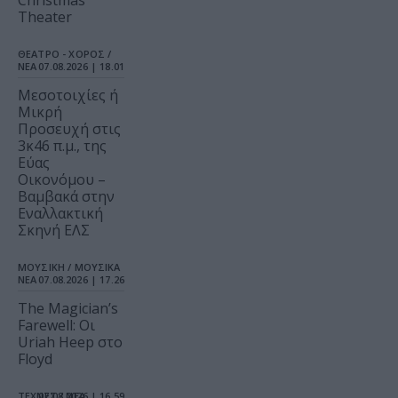
Christmas
Theater
ΘΕΑΤΡΟ - ΧΟΡΟΣ /
ΝΕΑ
07.08.2026 | 18.01
Μεσοτοιχίες ή
Μικρή
Προσευχή στις
3κ46 π.μ., της
Εύας
Οικονόμου –
Βαμβακά στην
Εναλλακτική
Σκηνή ΕΛΣ
ΜΟΥΣΙΚΗ / ΜΟΥΣΙΚΑ
ΝΕΑ
07.08.2026 | 17.26
The Magician’s
Farewell: Οι
Uriah Heep στο
Floyd
ΤΕΧΝΕΣ / ΝΕΑ
07.08.2026 | 16.59