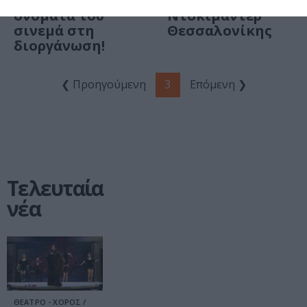
και σπουδαία
το 26ο Φεστιβάλ
ονόματα του
Ντοκιμαντέρ
σινεμά στη
Θεσσαλονίκης
διοργάνωση!
❮ Προηγούμενη
3
Επόμενη ❯
Τελευταία
νέα
ΘΕΑΤΡΟ - ΧΟΡΟΣ /