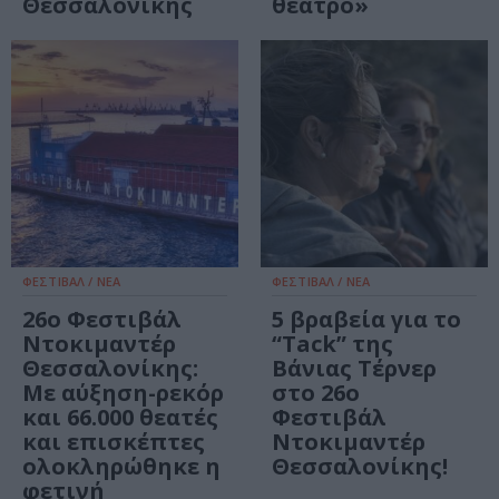
Θεσσαλονίκης
θέατρο»
ΦΕΣΤΙΒΑΛ / ΝΕΑ
ΦΕΣΤΙΒΑΛ / ΝΕΑ
26ο Φεστιβάλ
5 βραβεία για το
Ντοκιμαντέρ
“Tack” της
Θεσσαλονίκης:
Βάνιας Τέρνερ
Με αύξηση-ρεκόρ
στo 26ο
και 66.000 θεατές
Φεστιβάλ
και επισκέπτες
Ντοκιμαντέρ
ολοκληρώθηκε η
Θεσσαλονίκης!
φετινή