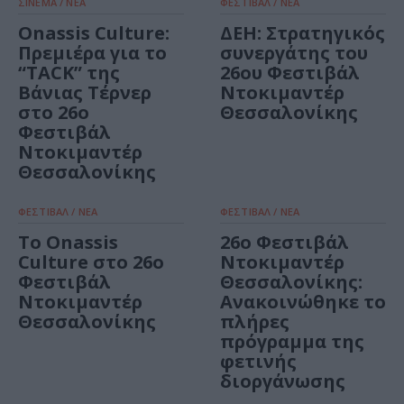
ΣΙΝΕΜΑ / ΝΕΑ
ΦΕΣΤΙΒΑΛ / ΝΕΑ
Onassis Culture:
ΔΕΗ: Στρατηγικός
Πρεμιέρα για το
συνεργάτης του
“TACΚ” της
26ου Φεστιβάλ
Βάνιας Τέρνερ
Ντοκιμαντέρ
στο 26ο
Θεσσαλονίκης
Φεστιβάλ
Ντοκιμαντέρ
Θεσσαλονίκης
ΦΕΣΤΙΒΑΛ / ΝΕΑ
ΦΕΣΤΙΒΑΛ / ΝΕΑ
To Onassis
26ο Φεστιβάλ
Culture στo 26ο
Ντοκιμαντέρ
Φεστιβάλ
Θεσσαλονίκης:
Ντοκιμαντέρ
Ανακοινώθηκε το
Θεσσαλονίκης
πλήρες
πρόγραμμα της
φετινής
διοργάνωσης