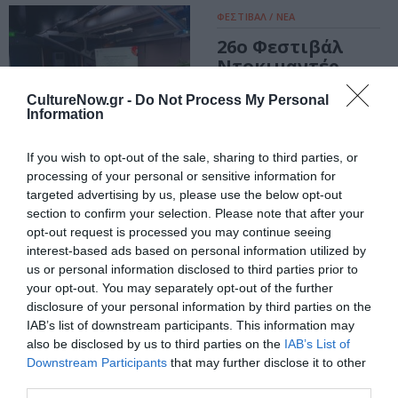
ΦΕΣΤΙΒΑΛ / ΝΕΑ
26ο Φεστιβάλ
Ντοκιμαντέρ
Θεσσαλονίκης:
CultureNow.gr -
Do Not Process My Personal
Ανακαλύψτε 67
Information
συναρπαστικά
ελληνικά
If you wish to opt-out of the sale, sharing to third parties, or
ντοκιμαντέρ!
processing of your personal or sensitive information for
targeted advertising by us, please use the below opt-out
ΦΕΣΤΙΒΑΛ / ΝΕΑ
section to confirm your selection. Please note that after your
26ο Φεστιβάλ
opt-out request is processed you may continue seeing
Ντοκιμαντέρ
interest-based ads based on personal information utilized by
Θεσσαλονίκης:
us or personal information disclosed to third parties prior to
Νέες
your opt-out. You may separately opt-out of the further
συνεργασίες και
disclosure of your personal information by third parties on the
βραβεία στην
IAB’s list of downstream participants. This information may
πιο δυναμική
also be disclosed by us to third parties on the
IAB’s List of
Αγορά της
Downstream Participants
that may further disclose it to other
νοτιοανατολικής
third parties.