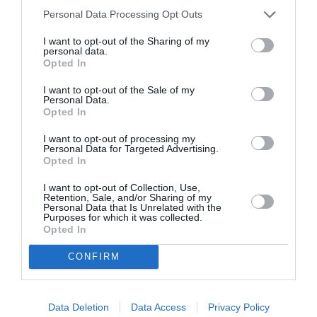
Ευρώπης
Personal Data Processing Opt Outs
ΦΕΣΤΙΒΑΛ / ΝΕΑ
ΦΕΣΤΙΒΑΛ / ΝΕΑ
I want to opt-out of the Sharing of my
personal data.
26ο Φεστιβάλ
26ο Φεστιβάλ
Opted In
Ντοκιμαντέρ
Ντοκιμαντέρ
Θεσσαλονίκης:
Θεσσαλονίκης:
I want to opt-out of the Sale of my
Personal Data.
Έναρξη με τον
Οι ταινίες των
Opted In
βραβευμένο με
διαγωνιστικών
Όσκαρ Φερνάντο
τμημάτων
I want to opt-out of processing my
Personal Data for Targeted Advertising.
Τρουέμπα –
Opted In
Χρυσός
Αλέξανδρος στον
I want to opt-out of Collection, Use,
σκηνοθέτη
Retention, Sale, and/or Sharing of my
Personal Data that Is Unrelated with the
Purposes for which it was collected.
Opted In
ΦΕΣΤΙΒΑΛ / ΝΕΑ
ΦΕΣΤΙΒΑΛ / ΝΕΑ
26ο Φεστιβάλ
Δημήτρης
CONFIRM
Ντοκιμαντέρ
Παπαϊωάννου:
Θεσσαλονίκης:
Spotlight στον
Δυνατοί τίτλοι
δημιουργό από
Data Deletion
Data Access
Privacy Policy