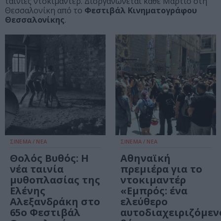
ταινίες ντοκιμαντέρ. Διοργανώνεται κάθε Μάρτιο στη
Θεσσαλονίκη από το
Φεστιβάλ
Κινηματογράφου
Θεσσαλονίκης
.
ΣΙΝΕΜΑ / ΝΕΑ
ΣΙΝΕΜΑ / ΝΕΑ
Θολός Βυθός: Η
Αθηναϊκή
νέα ταινία
πρεμιέρα για το
μυθοπλασίας της
ντοκιμαντέρ
Ελένης
«Εμπρός: ένα
Αλεξανδράκη στο
ελεύθερο
65ο Φεστιβάλ
αυτοδιαχειριζόμεν