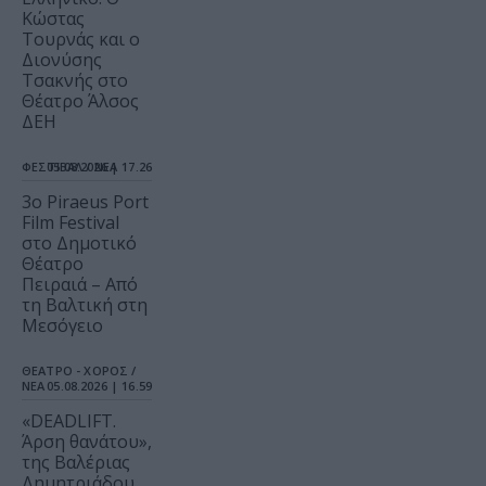
Κώστας
Τουρνάς και ο
Διονύσης
Τσακνής στο
Θέατρο Άλσος
ΔΕΗ
ΦΕΣΤΙΒΑΛ / ΝΕΑ
05.08.2026 | 17.26
3o Piraeus Port
Film Festival
στο Δημοτικό
Θέατρο
Πειραιά – Από
τη Βαλτική στη
Μεσόγειο
ΘΕΑΤΡΟ - ΧΟΡΟΣ /
ΝΕΑ
05.08.2026 | 16.59
«DEADLIFT.
Άρση θανάτου»,
της Βαλέριας
Δημητριάδου