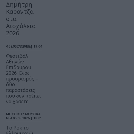
Δημήτρη
Καραντζά
στα
Αισχύλεια
2026
ΦΕΣΤΙΒΑΛ / ΝΕΑ
05.08.2026 | 19.04
Φεστιβάλ
Αθηνών
Επιδαύρου
2026: Ένας
προορισμός –
δύο
παραστάσεις
που δεν πρέπει
να χάσετε
ΜΟΥΣΙΚΗ / ΜΟΥΣΙΚΑ
ΝΕΑ
05.08.2026 | 18.01
Το Ροκ το
Ελληνικό: Ο