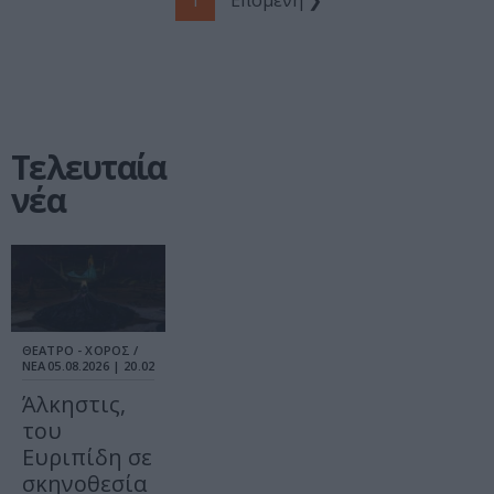
1
Επόμενη ❯
Τελευταία
νέα
ΘΕΑΤΡΟ - ΧΟΡΟΣ /
ΝΕΑ
05.08.2026 | 20.02
Άλκηστις,
του
Ευριπίδη σε
σκηνοθεσία