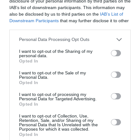
disclosure of your personal information by third parties on the
Καλογεράκη στον
IAB’s list of downstream participants. This information may
Πύργο Μπαζαίου
also be disclosed by us to third parties on the
IAB’s List of
Downstream Participants
that may further disclose it to other
ΦΕΣΤΙΒΑΛ / ΝΕΑ
third parties.
Έτος Ιάκωβου
Personal Data Processing Opt Outs
Καμπανέλλη: Το
22ο Φεστιβάλ
I want to opt-out of the Sharing of my
Νάξου γιορτάζει!
personal data.
Opted In
I want to opt-out of the Sale of my
Personal Data.
Opted In
ΤΕΧΝΕΣ / ΝΕΑ
I want to opt-out of processing my
Klaus Pfeiffer –
Personal Data for Targeted Advertising.
Τα φτερά του
Opted In
Ίκαρου: Έκθεση
I want to opt-out of Collection, Use,
στον Πύργο
Retention, Sale, and/or Sharing of my
Μπαζαίου
Personal Data that Is Unrelated with the
Purposes for which it was collected.
Opted In