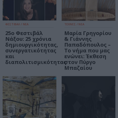
ΦΕΣΤΙΒΑΛ / ΝΕΑ
ΤΕΧΝΕΣ / ΝΕΑ
25ο Φεστιβάλ
Μαρία Γρηγορίου
Νάξου: 25 χρόνια
& Γιάννης
δημιουργικότητας,
Παπαδόπουλος –
συνεργατικότητας
Το νήμα που μας
και
ενώνει: Έκθεση
διαπολιτισμικότητας
στον Πύργο
Μπαζαίου