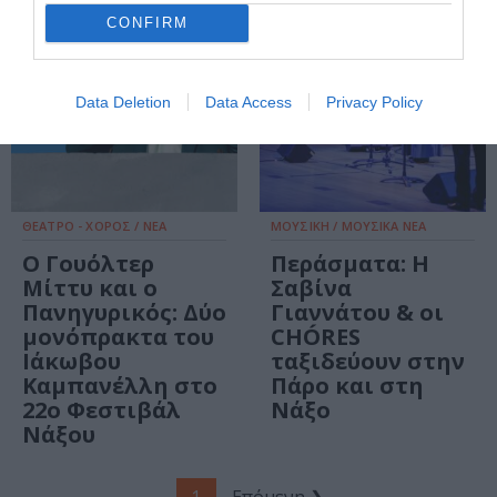
CONFIRM
Data Deletion
Data Access
Privacy Policy
ΘΕΑΤΡΟ - ΧΟΡΟΣ / ΝΕΑ
ΜΟΥΣΙΚΗ / ΜΟΥΣΙΚΑ ΝΕΑ
Ο Γουόλτερ
Περάσματα: Η
Μίττυ και ο
Σαβίνα
Πανηγυρικός: Δύο
Γιαννάτου & οι
μονόπρακτα του
CHÓRES
Ιάκωβου
ταξιδεύουν στην
Καμπανέλλη στο
Πάρο και στη
22ο Φεστιβάλ
Νάξο
Νάξου