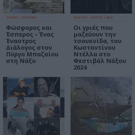
ΤΕΧΝΕΣ / REVIEWS
ΘΕΑΤΡΟ - ΧΟΡΟΣ / ΝΕΑ
Φώσφορος και
Οι γριές που
Έσπερος – Ένας
μαζεύουν την
Έναστρος
τσουκνίδα, του
Διάλογος στον
Κωσταντίνου
Πύργο Μπαζαίου
Ντέλλα στο
στη Νάξο
Φεστιβάλ Νάξου
2024