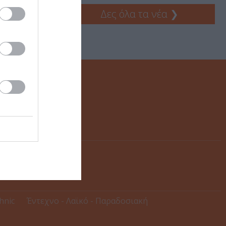
Δες όλα τα νέα
❯
thnic
Έντεχνο - Λαϊκό - Παραδοσιακή