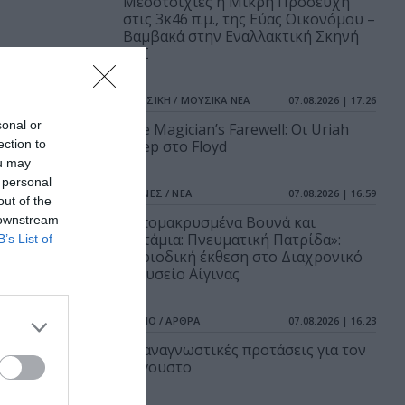
Μεσοτοιχίες ή Μικρή Προσευχή
στις 3κ46 π.μ., της Εύας Οικονόμου –
Βαμβακά στην Εναλλακτική Σκηνή
ΕΛΣ
ΜΟΥΣΙΚΗ / ΜΟΥΣΙΚΑ ΝΕΑ
07.08.2026 | 17.26
sonal or
The Magician’s Farewell: Οι Uriah
ection to
Heep στο Floyd
ou may
 personal
ΤΕΧΝΕΣ / ΝΕΑ
07.08.2026 | 16.59
out of the
 downstream
«Απομακρυσμένα Βουνά και
Ποτάμια: Πνευματική Πατρίδα»:
B’s List of
Περιοδική έκθεση στο Διαχρονικό
Μουσείο Αίγινας
ΒΙΒΛΙΟ / ΑΡΘΡΑ
07.08.2026 | 16.23
25 αναγνωστικές προτάσεις για τον
Αύγουστο