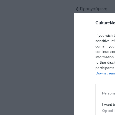
❮ Προηγούμενη
CultureNo
If you wish 
sensitive in
confirm you
continue se
information 
further disc
participants
Downstream 
Persona
I want t
Opted 