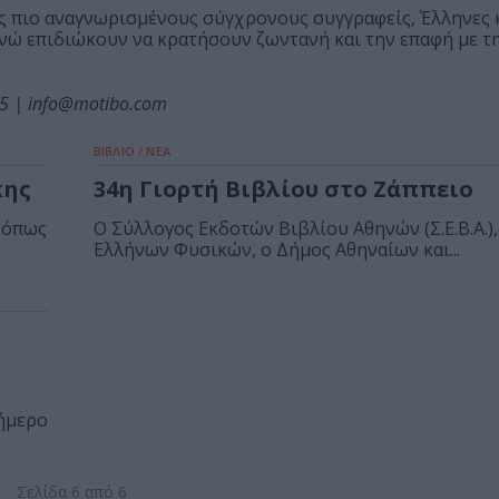
ς πιο αναγνωρισμένους σύγχρονους συγγραφείς, Έλληνες κ
νώ επιδιώκουν να κρατήσουν ζωντανή και την επαφή με τ
35 | info@motibo.com
ΒΙΒΛΙΟ / ΝΕΑ
κης
34η Γιορτή Βιβλίου στο Ζάππειο
 όπως
Ο Σύλλογος Εκδοτών Βιβλίου Αθηνών (Σ.Ε.Β.Α.)
Ελλήνων Φυσικών, ο Δήμος Αθηναίων και...
ήμερο
Σελίδα 6 από 6