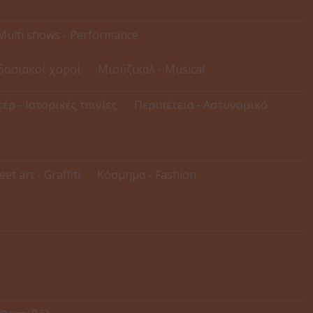
Multi shows - Performance
δοσιακοί χοροί
Μιούζικαλ - Musical
έρ - Ιστορικές ταινίες
Περιπέτεια - Αστυνομικό
eet art - Graffiti
Κόσμημα - Fashion