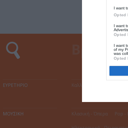
I want t
Opted 
I want 
Advertis
Opted 
I want t
of my P
was col
Opted 
ΕΥΡΕΤΉΡΙΟ
Καλλιτέχνες
Χώροι Εκ
ΜΟΥΣΙΚΗ
Κλασική - Όπερα
Pop - 
Ηλεκτρονική - Πειραματι