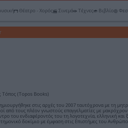
υσική
Θέατρο - Χορός
Σινεμά
Τέχνες
Βιβλίο
Φεσ
r
ις Τόπος (Topos Books)
ημιουργήθηκε στις αρχές του 2007 ταυτόχρονα με τη μητρ
οί από τους πλέον γνωστούς επαγγελματίες με μακρόχρον
ντρο του ενδιαφέροντός του τη λογοτεχνία, ελληνική και ξ
πιστημονικό δοκίμιο με έμφαση στις Επιστήμες του Ανθρώπο