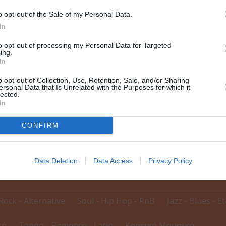
o opt-out of the Sale of my Personal Data.
In
to opt-out of processing my Personal Data for Targeted
ing.
In
o opt-out of Collection, Use, Retention, Sale, and/or Sharing
ersonal Data that Is Unrelated with the Purposes for which it
lected.
In
CONFIRM
δηλώσεων
Data Deletion
Data Access
Privacy Policy
Rock - Alternative
Soul - Hip Hop - RnB
Jazz - Blues - E
κή
Tango - Flamenco - Latin
Κρητική Μουσική