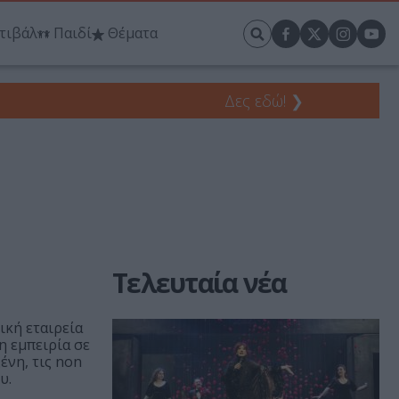
τιβάλ
Παιδί
Θέματα
Δες εδώ!
❯
Τελευταία νέα
ική εταιρεία
η εμπειρία σε
ένη, τις non
υ.